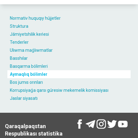
Normativ huquqıy hújjetler
Struktura
Jámiyetshilik keńesi
Tenderler
Ulıwma maǵlıwmatlar
Basshılar
Basqarma bólimleri
Aymaqlıq bólimler
Bos jumıs orınları
Korrupsiyaǵa qarsı gúresiw mekemelik komissiyası
Jaslar siyasatı
Qaraqalpaqstan
Respublikası statistika