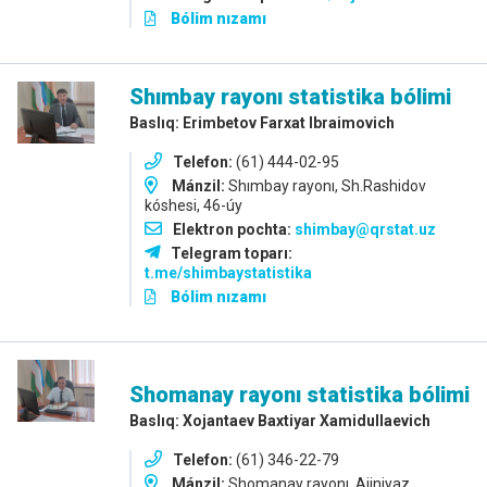
Bólim nızamı
Shımbay rayonı statistika bólimi
Baslıq: Erimbetov Farxat Ibraimovich
Telefon:
(61) 444-02-95
Mánzil:
Shımbay rayonı, Sh.Rashidov
kóshesi, 46-úy
Elektron pochta:
shimbay@qrstat.uz
Telegram toparı:
t.me/shimbaystatistika
Bólim nızamı
Shomanay rayonı statistika bólimi
Baslıq: Xojantaev Baxtiyar Xamidullaevich
Telefon:
(61) 346-22-79
Mánzil:
Shomanay rayonı, Ajiniyaz