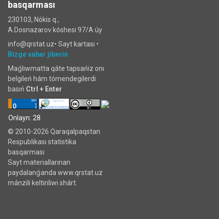
basqarması
230103, Nókis q.,
A.Dosnazarov kóshesi 97/A úy
info@qrstat.uz•
Sayt kartası
•
Bizge xabar jiberiń
Maǵlıwmatta qáte tapsańiz onı
belgileń hám tómendegilerdi
basıń
Ctrl + Enter
Onlayn: 28
© 2010-2026 Qaraqalpaqstan
Respublikası statistika
basqarması
Sayt materiallarınan
paydalanǵanda www.qrstat.uz
mánzili keltiriliwi shárt.