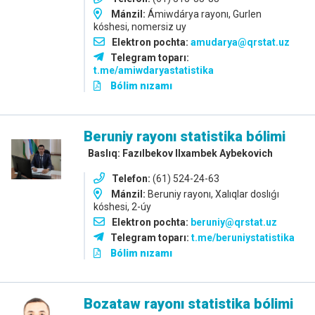
Mánzil:
Ámiwdárya rayonı, Gurlen
kóshesi, nomersiz uy
Elektron pochta:
amudarya@qrstat.uz
Telegram toparı:
t.me/amiwdaryastatistika
Bólim nızamı
Beruniy rayonı statistika bólimi
Baslıq: Fazılbekov Ilxambek Aybekovich
Telefon:
(61) 524-24-63
Mánzil:
Beruniy rayonı, Xalıqlar doslıǵı
kóshesi, 2-úy
Elektron pochta:
beruniy@qrstat.uz
Telegram toparı:
t.me/beruniystatistika
Bólim nızamı
Bozataw rayonı statistika bólimi