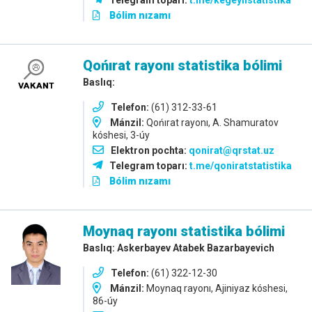
Telegram toparı:
t.me/kegeylistatistika
Bólim nızamı
Qońırat rayonı statistika bólimi
Baslıq:
Telefon:
(61) 312-33-61
Mánzil:
Qońırat rayonı, A. Shamuratov
kóshesi, 3-úy
Elektron pochta:
qonirat@qrstat.uz
Telegram toparı:
t.me/qoniratstatistika
Bólim nızamı
Moynaq
rayonı statistika bólimi
Baslıq: Askerbayev Atabek Bazarbayevich
Telefon:
(61) 322-12-30
Mánzil:
Moynaq rayonı, Ajiniyaz kóshesi,
86-úy