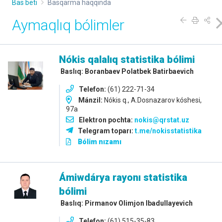
Bas beti
Basqarma haqqında
Aymaqlıq bólimler
Nókis qalalıq statistika bólimi
Baslıq: Boranbaev Polatbek Batirbaevich
Telefon:
(61) 222-71-34
Mánzil:
Nókis q., A.Dosnazarov kóshesi,
97a
Elektron pochta:
nokis@qrstat.uz
Telegram toparı:
t.me/nokisstatistika
Bólim nızamı
Ámiwdárya rayonı statistika
bólimi
Baslıq: Pirmanov Olimjon Ibadullayevich
Telefon:
(61) 515-35-83