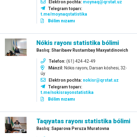
Elektron pochta:
moynaq@qrstat.uz
Telegram toparı:
t.me/moynaqstatistika
Bólim nızamı
Nókis
rayonı statistika bólimi
Baslıq: Sharibaev Rustambay Maxyatdinovich
Telefon:
(61) 424-42-49
Mánzil:
Nókis rayonı, Darsan kóshesi, 32-
úy
Elektron pochta:
nokisr@qrstat.uz
Telegram toparı:
t.me/nokisrayonstatistika
Bólim nızamı
Taqıyatas rayonı statistika bólimi
Baslıq: Saparova Peruza Muratovna