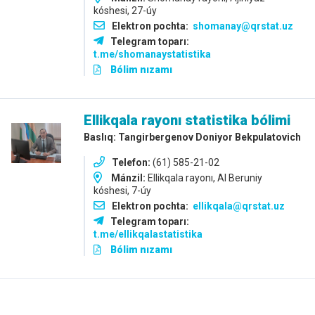
kóshesi, 27-úy
Elektron pochta:
shomanay@qrstat.uz
Telegram toparı:
t.me/shomanaystatistika
Bólim nızamı
Ellikqala rayonı
statistika bólimi
Baslıq: Tangirbergenov Doniyor Bekpulatovich
Telefon:
(61) 585-21-02
Mánzil:
Ellikqala rayonı, Al Beruniy
kóshesi, 7-úy
Elektron pochta:
ellikqala@qrstat.uz
Telegram toparı:
t.me/ellikqalastatistika
Bólim nızamı