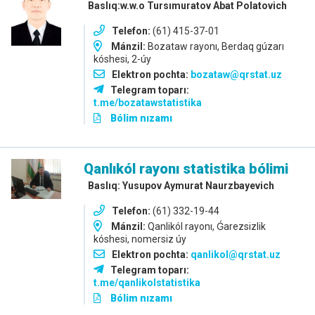
Baslıq:w.w.o Tursımuratov Abat Polatovich
Telefon:
(61) 415-37-01
Mánzil:
Bozataw rayonı, Berdaq gúzarı
kóshesi, 2-úy
Elektron pochta:
bozataw@qrstat.uz
Telegram toparı:
t.me/bozatawstatistika
Bólim nızamı
Qanlıkól rayonı statistika bólimi
Baslıq: Yusupov Aymurat Naurzbayevich
Telefon:
(61) 332-19-44
Mánzil:
Qanlikól rayonı, Ǵarezsizlik
kóshesi, nomersiz úy
Elektron pochta:
qanlikol@qrstat.uz
Telegram toparı:
t.me/qanlikolstatistika
Bólim nızamı