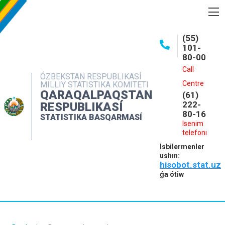
BASQARMA HAQQINDA
(55)
101-
ASHIQ MAǴLIWMATLAR
80-00
BASPALAR
Call
ÓZBEKSTAN RESPUBLIKASÍ
Centre
MILLIY STATISTIKA KOMITETI
INTERAKTIV XIZMETLER
QARAQALPAQSTAN
(61)
MÁLIMLEME XIZMETI
222-
RESPUBLIKASÍ
80-16
STATISTIKA BASQARMASÍ
MÚRÁJAATLAR
Isenim
telefonı
KONTAKTLAR
Isbilermenler
ushın:
hisobot.stat.uz
ǵa ótiw