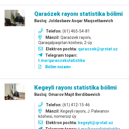
Qaraózek rayonı statistika bólimi
Baslıq: Joldasbaev Asqar Maqsetbaevich
Telefon:
(61) 465-54-81
Mánzil:
Qaraózek rayonı,
Qaraqalpaqstan kóshesi, 2-úy
Elektron pochta:
qaraozek@qrstat.uz
Telegram toparı:
t.me/qaraozekstatistika
Bólim nızamı
Kegeyli rayonı statistika bólimi
Baslıq: Omarov Majit Berdibaevich
Telefon:
(61) 412-15-46
Mánzil:
Kegeyli rayonı, J. Palwanov
kóshesi, nomersiz úy
Elektron pochta:
kegeyli@qrstat.uz