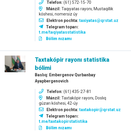
Telefon:
(61) 572-15-70
Mánzil:
Taqıyatas rayonı, Mustaqillik
kóshesi, nomersiz úy
Elektron pochta:
taxiyatas@qrstat.uz
Telegram toparı:
t.me/taqiyatasstatistika
Bólim nızamı
Taxtakópir rayonı statistika
bólimi
Baslıq: Embergenov Qurbanbay
Ayapbergenovich
Telefon:
(61) 435-27-81
Mánzil:
Taxtakópir rayonı, Doslıq
gúzarı kóshesi, 42-úy
Elektron pochta:
taxtakopir@qrstat.uz
Telegram toparı:
t.me/taxtakopirstatistika
Bólim nızamı