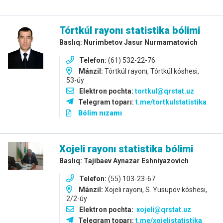
Tórtkúl rayonı statistika bólimi
Baslıq: Nurimbetov Jasur Nurmamatovich
Telefon:
(61) 532-22-76
Mánzil:
Tórtkúl rayonı, Tórtkúl kóshesi,
53-úy
Elektron pochta:
tortkul@qrstat.uz
Telegram toparı:
t.me/tortkulstatistika
Bólim nızamı
Xojeli rayonı statistika bólimi
Baslıq: Tajibaev Aynazar Eshniyazovich
Telefon:
(55) 103-23-67
Mánzil:
Xojeli rayonı, S. Yusupov kóshesi,
2/2-úy
Elektron pochta:
xojeli@qrstat.uz
Telegram toparı:
t.me/xojelistatistika