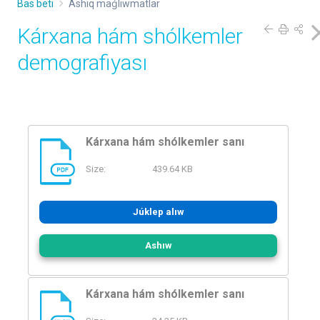
Bas beti
Ashıq maǵlıwmatlar
Kárxana hám shólkemler
demografiyası
Kárxana hám shólkemler sanı
Size:
439.64 KB
PDF
Júklep alıw
Ashıw
Kárxana hám shólkemler sanı