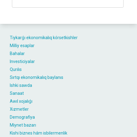
Tiykarǵı ekonomikalıq kórsetkishler
Milliy esaplar
Bahalar
Investiciyalar
Qurılıs
Sırtqı ekonomikalıq baylanıs
Ishki sawda
Sanaat
Awıl xojalıǵı
Xızmetler
Demografiya
Miynet bazarı
Kishi biznes hám isbilermenlik