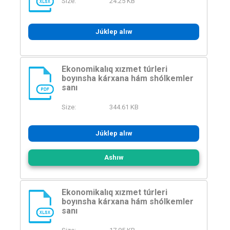
Size:
24.25 KB
XLSX
Júklep alıw
Ekonomikalıq xızmet túrleri
boyınsha kárxana hám shólkemler
sanı
PDF
Size:
344.61 KB
Júklep alıw
Ashıw
Ekonomikalıq xızmet túrleri
boyınsha kárxana hám shólkemler
sanı
XLSX