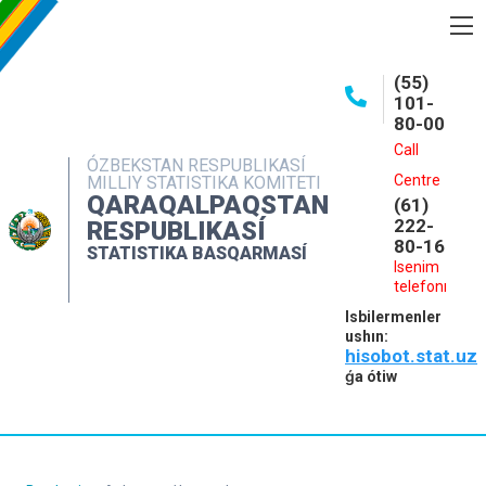
BASQARMA HAQQINDA
(55)
101-
ASHIQ MAǴLIWMATLAR
80-00
BASPALAR
Call
ÓZBEKSTAN RESPUBLIKASÍ
Centre
MILLIY STATISTIKA KOMITETI
INTERAKTIV XIZMETLER
QARAQALPAQSTAN
(61)
MÁLIMLEME XIZMETI
222-
RESPUBLIKASÍ
80-16
STATISTIKA BASQARMASÍ
MÚRÁJAATLAR
Isenim
telefonı
KONTAKTLAR
Isbilermenler
ushın:
hisobot.stat.uz
ǵa ótiw