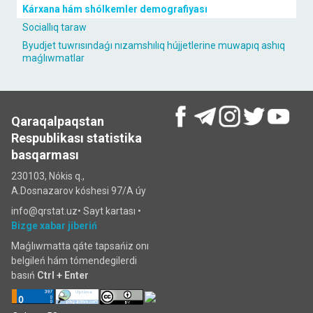
Kárxana hám shólkemler demografiyası
Sociallıq taraw
Byudjet tuwrısındaǵı nızamshılıq hújjetlerine muwapıq ashıq
maǵlıwmatlar
Qaraqalpaqstan
Respublikası statistika
basqarması
230103, Nókis q.,
A.Dosnazarov kóshesi 97/A úy
info@qrstat.uz•
Sayt kartası
•
Bizge xabar jiberiń
Maǵlıwmatta qáte tapsańiz onı
belgileń hám tómendegilerdi
basıń
Ctrl + Enter