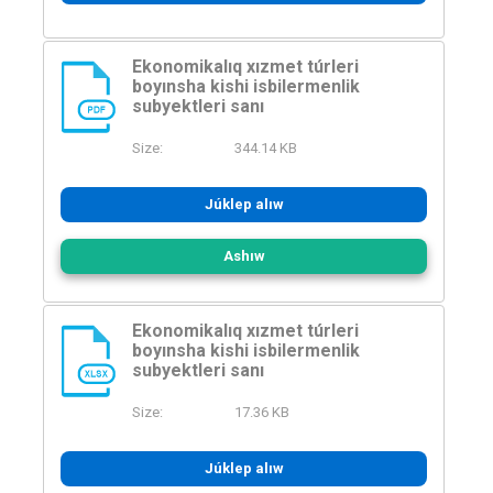
Ekonomikalıq xızmet túrleri
boyınsha kishi isbilermenlik
subyektleri sanı
PDF
Size:
344.14 KB
Júklep alıw
Ashıw
Ekonomikalıq xızmet túrleri
boyınsha kishi isbilermenlik
subyektleri sanı
XLSX
Size:
17.36 KB
Júklep alıw