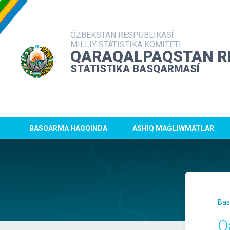
ÓZBEKSTAN RESPUBLIKASÍ
MILLIY STATISTIKA KOMITETI
QARAQALPAQSTAN R
STATISTIKA BASQARMASÍ
BASQARMA HAQQINDA
ASHIQ MAǴLIWMATLAR
Bas
Q