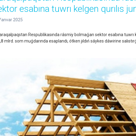
ektor esabına tuwrı kelgen qurılıs jum
Yanvar 2025
aqalpaqstan Respublikasında rásmiy bolmaǵan sektor esabına tuwrı kelgen
,8 mlrd. som muǵdarında esaplandı, ótken jıldıń sáykes dáwirine salıstır