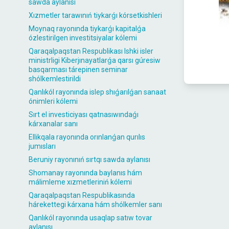
sawda aylanısı
Xızmetler tarawınıń tiykarǵı kórsetkishleri
Moynaq rayonında tiykarǵı kapitalǵa
ózlestirilgen investitsiyalar kólemi
Qaraqalpaqstan Respublikası Ishki isler
ministrligi Kiberjınayatlarǵa qarsı gúresiw
basqarması tárepinen seminar
shólkemlestirildi
Qanlıkól rayonında islep shıǵarılǵan sanaat
ónimleri kólemi
Sırt el investiciyası qatnasıwındaǵı
kárxanalar sanı
Ellikqala rayonında orınlanǵan qurılıs
jumısları
Beruniy rayonınıń sırtqı sawda aylanısı
Shomanay rayonında baylanıs hám
málimleme xızmetleriniń kólemi
Qaraqalpaqstan Respublikasında
hárekettegi kárxana hám shólkemler sanı
Qanlıkól rayonında usaqlap satıw tovar
aylanısı