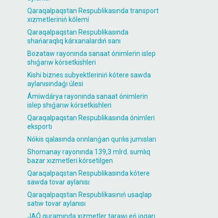
Qaraqalpaqstan Respublikasında transport
xızmetleriniń kólemi
Qaraqalpaqstan Respublikasında
shańaraqlıq kárxanalardıń sanı
Bozataw rayonında sanaat ónimlerin islep
shıǵarıw kórsetkishleri
Kishi biznes subyektleriniń kótere sawda
aylanısındaǵı úlesi
Ámiwdárya rayonında sanaat ónimlerin
islep shıǵarıw kórsetkishleri
Qaraqalpaqstan Respublikasında ónimleri
eksportı
Nókis qalasında orınlanǵan qurılıs jumısları
Shomanay rayonında 139,3 mlrd. sumlıq
bazar xızmetleri kórsetilgen
Qaraqalpaqstan Respublikasında kótere
sawda tovar aylanısı
Qaraqalpaqstan Respublikasınıń usaqlap
satıw tovar aylanısı
JAÓ quramında xızmetler tarawı eń joqarı