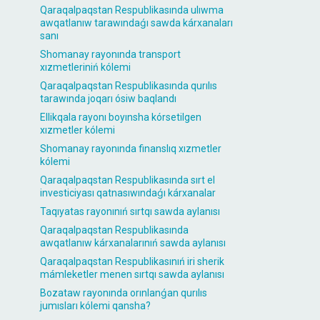
Qaraqalpaqstan Respublikasında ulıwma
awqatlanıw tarawındaǵı sawda kárxanaları
sanı
Shomanay rayonında transport
xızmetleriniń kólemi
Qaraqalpaqstan Respublikasında qurılıs
tarawında joqarı ósiw baqlandı
Ellikqala rayonı boyınsha kórsetilgen
xızmetler kólemi
Shomanay rayonında finanslıq xızmetler
kólemi
Qaraqalpaqstan Respublikasında sırt el
investiciyası qatnasıwındaǵı kárxanalar
Taqıyatas rayonınıń sırtqı sawda aylanısı
Qaraqalpaqstan Respublikasında
awqatlanıw kárxanalarınıń sawda aylanısı
Qaraqalpaqstan Respublikasınıń iri sherik
mámleketler menen sırtqı sawda aylanısı
Bozataw rayonında orınlanǵan qurılıs
jumısları kólemi qansha?