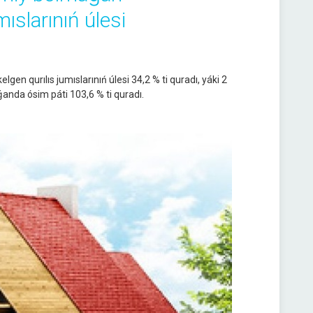
ıslarınıń úlesi
 qurılıs jumıslarınıń úlesi 34,2 % ti quradı, yáki 2
ǵanda ósim páti 103,6 % ti quradı.