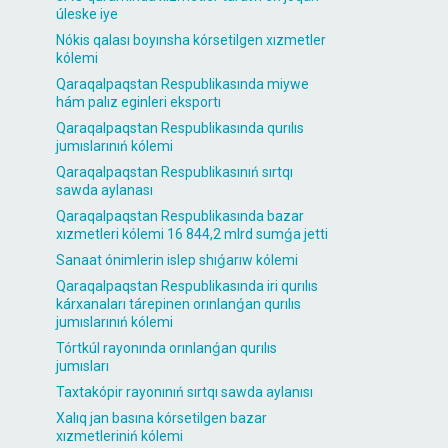
úleske iye
Nókis qalası boyınsha kórsetilgen xızmetler
kólemi
Qaraqalpaqstan Respublikasında miywe
hám palız eginleri eksportı
Qaraqalpaqstan Respublikasında qurılıs
jumıslarınıń kólemi
Qaraqalpaqstan Respublikasınıń sırtqı
sawda aylanası
Qaraqalpaqstan Respublikasında bazar
xızmetleri kólemi 16 844,2 mlrd sumǵa jetti
Sanaat ónimlerin islep shıǵarıw kólemi
Qaraqalpaqstan Respublikasında iri qurılıs
kárxanaları tárepinen orınlanǵan qurılıs
jumıslarınıń kólemi
Tórtkúl rayonında orınlanǵan qurılıs
jumısları
Taxtakópir rayonınıń sırtqı sawda aylanısı
Xalıq jan basına kórsetilgen bazar
xızmetleriniń kólemi