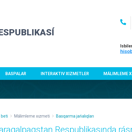
ESPUBLIKASÍ
Isbile
hiso
BASPALAR
INTERAKTIV XIZMETLER
MÁLIMLEME X
 beti
Málimleme xızmeti
Basqarma jańalıqları
araqalpaqstan Respublikasında rá