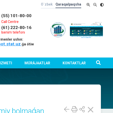
O`zbek
Qaraqalpaqsha
(55) 101-80-00
Call Centre
(61) 222-80-16
Isenim telefonı
rmenler ushın:
bot.stat.uz
ǵa ótiw
IZMETI
MÚRÁJAATLAR
KONTAKTLAR
smiy bolmaǵan