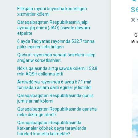
s
Ellikqala rayonı boyınsha kórsetilgen
xızmetler kólemi
08 
Qaraqalpaqstan Respublikasınıń jalpı
aymaqlıq ónimi (JAÓ) ósiwde dawam
etpekte
Qar
6 ayda Taqıyatas rayonında 532,7 tonna
595
palız eginleri jetistirilgen
Qońırat rayonında sanaat ónimlerin islep
shıǵarıw kórsetkishleri
Nókis qalasında sırtqı sawda kólemi 158,8
mln AQSH dollarına jetti
Ámiwdárya rayonında 6 ayda 67,1 mıń
tonnadan aslam dánli eginler jetistirildi
Qaraqalpaqstan Respublikasında qurılıs
jumıslarınıń kólemi
Qaraqalpaqstan Respublikasında qansha
neke dizimge alındı?
Qaraqalpaqstan Respublikasında
kárxanalar kóbirek qaysı tarawlarda
háreket kórsetip kelmekte?