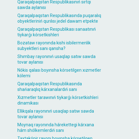
Qaraqalpaqstan Respublikasınıń sırtqı
sawda aylanısı
Qaraqalpaqstan Respublikasında puqaralıq
obyektleriniń qurılısı jedel dawam etpekte
Qaraqalpaqstan Respublikası sanaatınıń
tiykarǵı kórsetkishleri
Bozataw rayonında kishi isbilermenlik
subyektleri sanı qansha?
Shımbay rayonınıń usaqlap satıw sawda
tovar aylanısı
Nókis qalası boyınsha kórsetilgen xızmetler
kólemi
Qaraqalpaqstan Respublikasında
shańaraqlıq kárxanalardıń sanı
Xızmetler tarawınıń tiykarǵı kórsetkishleri
dinamikası
Ellikqala rayonınıń usaqlap satıw sawda
tovar aylanısı
Moynaq rayonında hárekettegi kárxana
hám shólkemlerdiń sanı
Taxtakópir rayonı boyınsha kórsetilgen