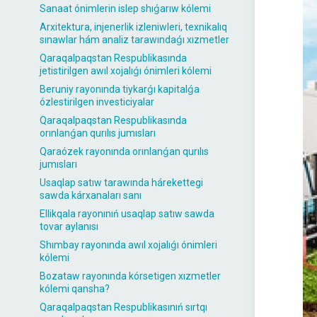
Sanaat ónimlerin islep shıǵarıw kólemi
Arxitektura, injenerlik izleniwleri, texnikalıq
sınawlar hám analiz tarawındaǵı xızmetler
Qaraqalpaqstan Respublikasında
jetistirilgen awıl xojalıǵı ónimleri kólemi
Beruniy rayonında tiykarǵı kapitalǵa
ózlestirilgen investiciyalar
Qaraqalpaqstan Respublikasında
orınlanǵan qurılıs jumısları
Qaraózek rayonında orınlanǵan qurılıs
jumısları
Usaqlap satıw tarawında hárekettegi
sawda kárxanaları sanı
Ellikqala rayonınıń usaqlap satıw sawda
tovar aylanısı
Shımbay rayonında awıl xojalıǵı ónimleri
kólemi
Bozataw rayonında kórsetigen xızmetler
kólemi qansha?
Qaraqalpaqstan Respublikasınıń sırtqı