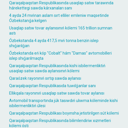
Qaraqalpaqstan Respublikasında usaqlap satıw tarawında
hárekettegi sawda kárxanaları sanı
4 ayda 24 mıńnan aslam sırt elliler emleniw maqsetinde
Ózbekstanǵa kelgen
Usaqlap satıw tovar aylanısınıń kólemi 165 trillion sumnan
astı
Ózbekstanda 4 ayda 417,5 mıń tonna benzin islep
shıǵarılǵan
Ózbekstanda eń kóp "Cobalt" hám "Damas" avtomobilleri
islep shıǵarılmaqta
Qaraqalpaqstan Respublikasında kishi isbilermenliktiń
usaqlap satıw sawda aylanısınıń kólemi
Qaraózek rayonınıń sırtqı sawda aylanısı
Qaraqalpaqstan Respublikasıda tuwılǵanlar sanı
Ellikqala rayonınıń usaqlap satıw sawda tovar aylanısı
Avtomobil transportında júk tasıwdıń ulıwma kóleminde kishi
isbilermenliktiń úlesi
Qaraqalpaqstan Respublikası boyınsha jetistirilgen sút kólemi
Qaraqalpaqstan Respublikasında bilimlendiriw xızmetleri
kólemi ósti