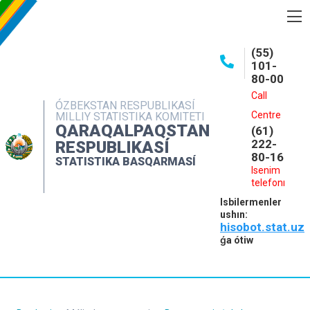
BASQARMA HAQQINDA
(55)
101-
ASHIQ MAǴLIWMATLAR
80-00
BASPALAR
Call
ÓZBEKSTAN RESPUBLIKASÍ
Centre
MILLIY STATISTIKA KOMITETI
INTERAKTIV XIZMETLER
QARAQALPAQSTAN
(61)
MÁLIMLEME XIZMETI
222-
RESPUBLIKASÍ
80-16
STATISTIKA BASQARMASÍ
MÚRÁJAATLAR
Isenim
telefonı
KONTAKTLAR
Isbilermenler
ushın:
hisobot.stat.uz
ǵa ótiw