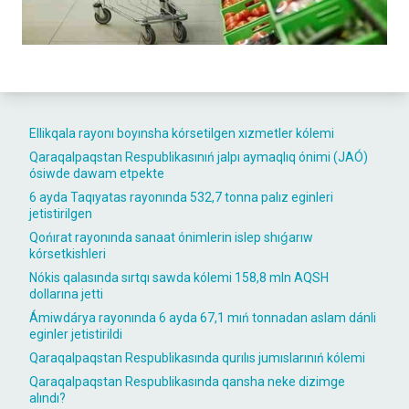
Ellikqala rayonı boyınsha kórsetilgen xızmetler kólemi
Qaraqalpaqstan Respublikasınıń jalpı aymaqlıq ónimi (JAÓ)
ósiwde dawam etpekte
6 ayda Taqıyatas rayonında 532,7 tonna palız eginleri
jetistirilgen
Qońırat rayonında sanaat ónimlerin islep shıǵarıw
kórsetkishleri
Nókis qalasında sırtqı sawda kólemi 158,8 mln AQSH
dollarına jetti
Ámiwdárya rayonında 6 ayda 67,1 mıń tonnadan aslam dánli
eginler jetistirildi
Qaraqalpaqstan Respublikasında qurılıs jumıslarınıń kólemi
Qaraqalpaqstan Respublikasında qansha neke dizimge
alındı?