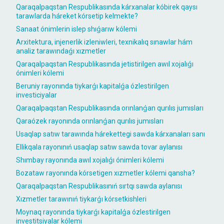
Qaraqalpaqstan Respublikasında kárxanalar kóbirek qaysı
tarawlarda háreket kórsetip kelmekte?
Sanaat ónimlerin islep shıǵarıw kólemi
Arxitektura, injenerlik izleniwleri, texnikalıq sınawlar hám
analiz tarawındaǵı xızmetler
Qaraqalpaqstan Respublikasında jetistirilgen awıl xojalıǵı
ónimleri kólemi
Beruniy rayonında tiykarǵı kapitalǵa ózlestirilgen
investiciyalar
Qaraqalpaqstan Respublikasında orınlanǵan qurılıs jumısları
Qaraózek rayonında orınlanǵan qurılıs jumısları
Usaqlap satıw tarawında hárekettegi sawda kárxanaları sanı
Ellikqala rayonınıń usaqlap satıw sawda tovar aylanısı
Shımbay rayonında awıl xojalıǵı ónimleri kólemi
Bozataw rayonında kórsetigen xızmetler kólemi qansha?
Qaraqalpaqstan Respublikasınıń sırtqı sawda aylanısı
Xızmetler tarawınıń tiykarǵı kórsetkishleri
Moynaq rayonında tiykarǵı kapitalǵa ózlestirilgen
investitsiyalar kólemi