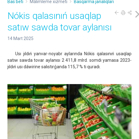
Bas beti
Málimleme xızmeti
Basqarma jańalıqları
Nókis qalasınıń usaqlap
satıw sawda tovar aylanısı
14 Mart 2025
Usı jıldıń yanvar-noyabr aylarında Nókis qalasınıń usaqlap
satıw sawda tovar aylanısı 2 411,8 mlrd. somdı yamasa 2023-
jıldıń usı dáwirine salıstırǵanda 115,7 % ti quradı.