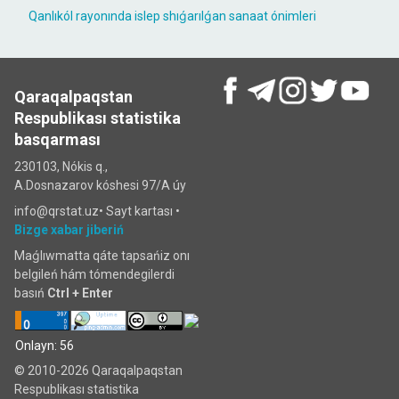
Qanlıkól rayonında islep shıǵarılǵan sanaat ónimleri
Qaraqalpaqstan
Respublikası statistika
basqarması
230103, Nókis q.,
A.Dosnazarov kóshesi 97/A úy
info@qrstat.uz•
Sayt kartası
•
Bizge xabar jiberiń
Maǵlıwmatta qáte tapsańiz onı
belgileń hám tómendegilerdi
basıń
Ctrl + Enter
Onlayn: 56
© 2010-2026 Qaraqalpaqstan
Respublikası statistika