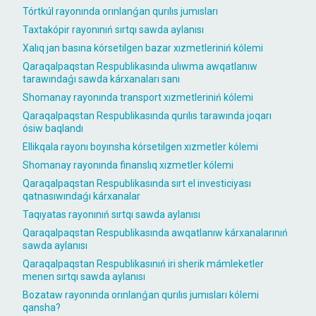
Tórtkúl rayonında orınlanǵan qurılıs jumısları
Taxtakópir rayonınıń sırtqı sawda aylanısı
Xalıq jan basına kórsetilgen bazar xızmetleriniń kólemi
Qaraqalpaqstan Respublikasında ulıwma awqatlanıw
tarawındaǵı sawda kárxanaları sanı
Shomanay rayonında transport xızmetleriniń kólemi
Qaraqalpaqstan Respublikasında qurılıs tarawında joqarı
ósiw baqlandı
Ellikqala rayonı boyınsha kórsetilgen xızmetler kólemi
Shomanay rayonında finanslıq xızmetler kólemi
Qaraqalpaqstan Respublikasında sırt el investiciyası
qatnasıwındaǵı kárxanalar
Taqıyatas rayonınıń sırtqı sawda aylanısı
Qaraqalpaqstan Respublikasında awqatlanıw kárxanalarınıń
sawda aylanısı
Qaraqalpaqstan Respublikasınıń iri sherik mámleketler
menen sırtqı sawda aylanısı
Bozataw rayonında orınlanǵan qurılıs jumısları kólemi
qansha?