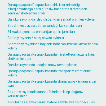
Qaraqalpaqstan Respublikası Ishki isler ministrligi
Kiberjınayatlarǵa qarsı gúresiw basqarması tárepinen
seminar shólkemlestirildi
Qanlıkól rayonında islep shıǵarılǵan sanaat ónimleri kólemi
Sırt el investiciyası qatnasıwındaǵı kárxanalar sanı
Ellikqala rayonında orınlanǵan qurılıs jumısları
Beruniy rayonınıń sırtqı sawda aylanısı
Shomanay rayonında baylanıs hám málimleme xızmetleriniń
kólemi
Qaraqalpaqstan Respublikasında hárekettegi kárxana hám
shólkemler sanı
Qanlıkól rayonında usaqlap satıw tovar aylanısı
Qaraqalpaqstan Respublikasında transport xızmetleriniń
kólemi
Qaraqalpaqstan Respublikasında shańaraqlıq kárxanalardıń
sanı
Bozataw rayonında sanaat ónimlerin islep shıǵarıw
kórsetkishleri
Kishi biznes subyektleriniń kótere sawda aylanısındaǵı úlesi