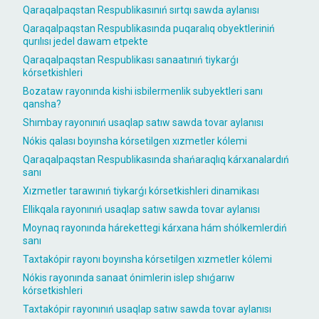
Qaraqalpaqstan Respublikasınıń sırtqı sawda aylanısı
Qaraqalpaqstan Respublikasında puqaralıq obyektleriniń
qurılısı jedel dawam etpekte
Qaraqalpaqstan Respublikası sanaatınıń tiykarǵı
kórsetkishleri
Bozataw rayonında kishi isbilermenlik subyektleri sanı
qansha?
Shımbay rayonınıń usaqlap satıw sawda tovar aylanısı
Nókis qalası boyınsha kórsetilgen xızmetler kólemi
Qaraqalpaqstan Respublikasında shańaraqlıq kárxanalardıń
sanı
Xızmetler tarawınıń tiykarǵı kórsetkishleri dinamikası
Ellikqala rayonınıń usaqlap satıw sawda tovar aylanısı
Moynaq rayonında hárekettegi kárxana hám shólkemlerdiń
sanı
Taxtakópir rayonı boyınsha kórsetilgen xızmetler kólemi
Nókis rayonında sanaat ónimlerin islep shıǵarıw
kórsetkishleri
Taxtakópir rayonınıń usaqlap satıw sawda tovar aylanısı