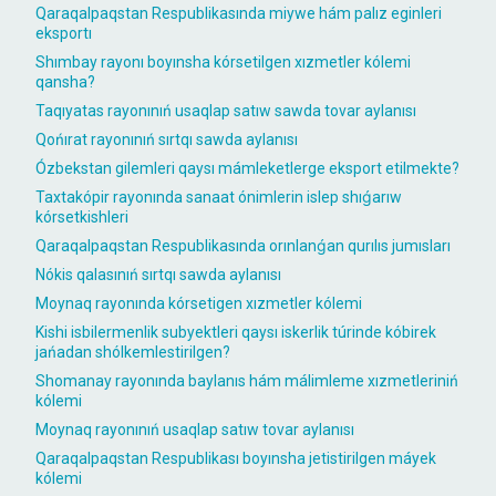
Qaraqalpaqstan Respublikasında miywe hám palız eginleri
eksportı
Shımbay rayonı boyınsha kórsetilgen xızmetler kólemi
qansha?
Taqıyatas rayonınıń usaqlap satıw sawda tovar aylanısı
Qońırat rayonınıń sırtqı sawda aylanısı
Ózbekstan gilemleri qaysı mámleketlerge eksport etilmekte?
Taxtakópir rayonında sanaat ónimlerin islep shıǵarıw
kórsetkishleri
Qaraqalpaqstan Respublikasında orınlanǵan qurılıs jumısları
Nókis qalasınıń sırtqı sawda aylanısı
Moynaq rayonında kórsetigen xızmetler kólemi
Kishi isbilermenlik subyektleri qaysı iskerlik túrinde kóbirek
jańadan shólkemlestirilgen?
Shomanay rayonında baylanıs hám málimleme xızmetleriniń
kólemi
Moynaq rayonınıń usaqlap satıw tovar aylanısı
Qaraqalpaqstan Respublikası boyınsha jetistirilgen máyek
kólemi