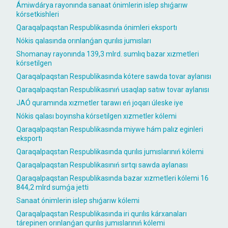
Ámiwdárya rayonında sanaat ónimlerin islep shıǵarıw
kórsetkishleri
Qaraqalpaqstan Respublikasında ónimleri eksportı
Nókis qalasında orınlanǵan qurılıs jumısları
Shomanay rayonında 139,3 mlrd. sumlıq bazar xızmetleri
kórsetilgen
Qaraqalpaqstan Respublikasında kótere sawda tovar aylanısı
Qaraqalpaqstan Respublikasınıń usaqlap satıw tovar aylanısı
JAÓ quramında xızmetler tarawı eń joqarı úleske iye
Nókis qalası boyınsha kórsetilgen xızmetler kólemi
Qaraqalpaqstan Respublikasında miywe hám palız eginleri
eksportı
Qaraqalpaqstan Respublikasında qurılıs jumıslarınıń kólemi
Qaraqalpaqstan Respublikasınıń sırtqı sawda aylanası
Qaraqalpaqstan Respublikasında bazar xızmetleri kólemi 16
844,2 mlrd sumǵa jetti
Sanaat ónimlerin islep shıǵarıw kólemi
Qaraqalpaqstan Respublikasında iri qurılıs kárxanaları
tárepinen orınlanǵan qurılıs jumıslarınıń kólemi