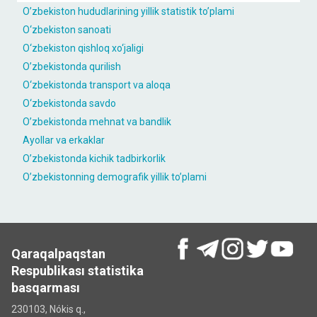
O’zbekiston hududlarining yillik statistik to’plami
O‘zbekiston sаnoаti
O‘zbekiston qishloq xo‘jаligi
O’zbekistonda qurilish
O‘zbekistondа trаnsport vа аloqа
O‘zbekistondа sаvdo
O’zbekistonda mehnat va bandlik
Ayollar va erkaklar
O’zbekistonda kichik tadbirkorlik
O’zbekistonning demografik yillik to’plami
Qaraqalpaqstan
Respublikası statistika
basqarması
230103, Nókis q.,