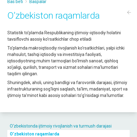
Bas beti
Baspalar
O’zbekiston raqamlarda
Statistik to’plamda Respublikaning ijtimoiy-iqtisodiy holatini
tavsiflovchi asosiy ko’rsatkichlar chop etiladi
To'plamda makroiqtisodiy rivojlanish ko'rsatkichlari, yalpi ichki
mahsulot, tashqi iqtisodiy va investitsiya faoliyati,
iqtisodiyotning muhim tarmoqlari bo'lmish sanoat, qishloq
xo'jaligi, qurilish, transport va xizmat sohalari ma'lumotlari
taqdim qilingan.
Shuningdek, aholi, uning bandligi va farovonlik darajasi, ijtimoiy
infrastrukturaning sog'liqni saqlash, ta'lim, madaniyat, sport va
ijtimoiy ta'minot kabi asosiy sohalari to'g'risidagi ma'lumotlar.
O‘zbekistondа ijtimoiy rivojlаnish vа turmush dаrаjаsi
O’zbekiston raqamlarda