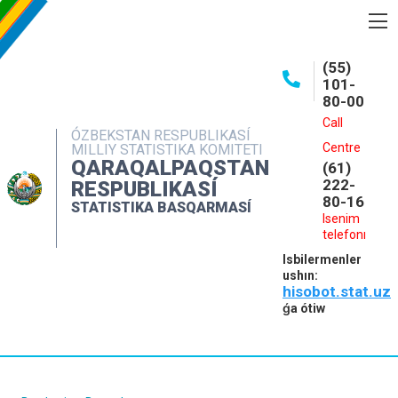
BASQARMA HAQQINDA
(55)
101-
ASHIQ MAǴLIWMATLAR
80-00
BASPALAR
Call
ÓZBEKSTAN RESPUBLIKASÍ
Centre
MILLIY STATISTIKA KOMITETI
INTERAKTIV XIZMETLER
QARAQALPAQSTAN
(61)
MÁLIMLEME XIZMETI
222-
RESPUBLIKASÍ
80-16
STATISTIKA BASQARMASÍ
MÚRÁJAATLAR
Isenim
telefonı
KONTAKTLAR
Isbilermenler
ushın:
hisobot.stat.uz
ǵa ótiw