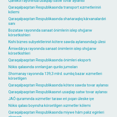
Qanlıkól rayonında usaqlap satıw tovar aylanısı
Qaraqalpaqstan Respublikasında transport xızmetleriniń
kólemi
Qaraqalpaqstan Respublikasında shańaraqlıq kárxanalardıń
sanı
Bozataw rayonında sanaat ónimlerin islep shıǵarıw
kórsetkishleri
Kishi biznes subyektleriniń kótere sawda aylanısındaǵı úlesi
Ámiwdárya rayonında sanaat ónimlerin islep shıǵarıw
kórsetkishleri
Qaraqalpaqstan Respublikasında ónimleri eksportı
Nókis qalasında orınlanǵan qurılıs jumısları
Shomanay rayonında 139,3 mlrd. sumlıq bazar xızmetleri
kórsetilgen
Qaraqalpaqstan Respublikasında kótere sawda tovar aylanısı
Qaraqalpaqstan Respublikasınıń usaqlap satıw tovar aylanısı
JAÓ quramında xızmetler tarawı eń joqarı úleske iye
Nókis qalası boyınsha kórsetilgen xızmetler kólemi
Qaraqalpaqstan Respublikasında miywe hám palız eginleri