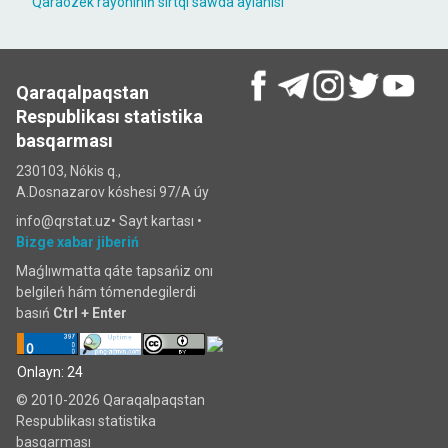
Qaraózek rayonınıń sırtqı sawda aylanısı
Qaraqalpaqstan
Respublikası statistika
basqarması
230103, Nókis q.,
A.Dosnazarov kóshesi 97/A úy
info@qrstat.uz•
Sayt kartası
•
Bizge xabar jiberiń
Maǵlıwmatta qáte tapsańiz onı
belgileń hám tómendegilerdi
basıń
Ctrl + Enter
Onlayn: 24
© 2010-2026 Qaraqalpaqstan
Respublikası statistika
basqarması