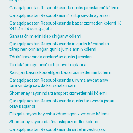
eksportı
Qaraqalpaqstan Respublikasında qurılıs jumıslarınıń kólemi
Qaraqalpaqstan Respublikasınıń sırtqı sawda aylanası
Qaraqalpaqstan Respublikasında bazar xızmetleri kólemi 16
844,2 mlrd sumǵa jetti
Sanaat ónimlerin islep shıǵarıw kólemi
Qaraqalpaqstan Respublikasında iri qurılıs kárxanaları
tárepinen orınlanǵan qurılıs jumıslarınıń kólemi
Tórtkúl rayonında orınlanǵan qurılıs jumısları
Taxtakópir rayonınıń sırtqı sawda aylanısı
Xalıq jan basına kórsetilgen bazar xızmetleriniń kólemi
Qaraqalpaqstan Respublikasında ulıwma awqatlanıw
tarawındaǵı sawda kárxanaları sanı
Shomanay rayonında transport xızmetleriniń kólemi
Qaraqalpaqstan Respublikasında qurılıs tarawında joqarı
ósiw baqlandı
Ellikqala rayonı boyınsha kórsetilgen xızmetler kólemi
Shomanay rayonında finanslıq xızmetler kólemi
Qaraqalpaqstan Respublikasında sırt el investiciyası