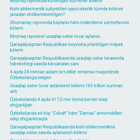
Moynaq rayonında kórsetigen xızmetler kólemi
Kishi isbilermenlik subyektleri qaysı iskerlik túrinde kóbirek
jańadan shólkemlestirilgen?
Shomanay rayonında baylanıs hám málimleme xızmetleriniń
kólemi
Moynaq rayonınıń usaqlap satıw tovar aylanısı
Qaraqalpaqstan Respublikası boyınsha jetistirilgen máyek
kólemi
Qaraqalpaqstan Respublikasında usaqlap satıw tarawında
hárekettegi sawda kárxanaları sanı
4 ayda 24 mıńnan aslam sırt elliler emleniw maqsetinde
Ózbekstanǵa kelgen
Usaqlap satıw tovar aylanısınıń kólemi 165 trillion sumnan
astı
Ózbekstanda 4 ayda 417,5 mıń tonna benzin islep
shıǵarılǵan
Ózbekstanda eń kóp "Cobalt" hám "Damas" avtomobilleri
islep shıǵarılmaqta
Qaraqalpaqstan Respublikasında kishi isbilermenliktiń
usaqlap satıw sawda aylanısınıń kólemi