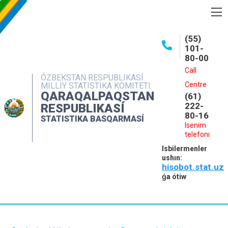
BASQARMA HAQQINDA
(55)
101-
ASHIQ MAǴLIWMATLAR
80-00
BASPALAR
Call
ÓZBEKSTAN RESPUBLIKASÍ
Centre
MILLIY STATISTIKA KOMITETI
INTERAKTIV XIZMETLER
QARAQALPAQSTAN
(61)
MÁLIMLEME XIZMETI
222-
RESPUBLIKASÍ
80-16
STATISTIKA BASQARMASÍ
MÚRÁJAATLAR
Isenim
telefonı
KONTAKTLAR
Isbilermenler
ushın:
hisobot.stat.uz
ǵa ótiw