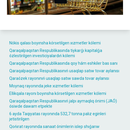
Nókis qalası boyınsha kórsetilgen xızmetler kólemi
Qaraqalpaqstan Respublikasında tiykarǵı kapitalǵa
ózlestirilgen investiciyalardıń kólemi
Qaraqalpaqstan Respublikasında qoy hám eshkiler bas sanı
Qaraqalpaqstan Respublikasınıń usaqlap satıw tovar aylanısı
Qaraózek rayonınıń usaqlap satıw sawda tovar aylanısı
Moynaq rayonında jeke xızmetler kólemi
Ellikqala rayonı boyınsha kórsetilgen xızmetler kólemi
Qaraqalpaqstan Respublikasınıń jalpı aymaqlıq ónimi (JAÓ)
ósiwde dawam etpekte
6 ayda Taqıyatas rayonında 532,7 tonna palız eginleri
jetistirilgen
Qońırat rayonında sanaat ónimlerin islep shıǵarıw