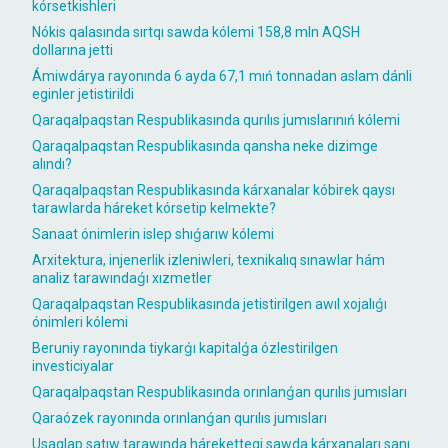
kórsetkishleri
Nókis qalasında sırtqı sawda kólemi 158,8 mln AQSH
dollarına jetti
Ámiwdárya rayonında 6 ayda 67,1 mıń tonnadan aslam dánli
eginler jetistirildi
Qaraqalpaqstan Respublikasında qurılıs jumıslarınıń kólemi
Qaraqalpaqstan Respublikasında qansha neke dizimge
alındı?
Qaraqalpaqstan Respublikasında kárxanalar kóbirek qaysı
tarawlarda háreket kórsetip kelmekte?
Sanaat ónimlerin islep shıǵarıw kólemi
Arxitektura, injenerlik izleniwleri, texnikalıq sınawlar hám
analiz tarawındaǵı xızmetler
Qaraqalpaqstan Respublikasında jetistirilgen awıl xojalıǵı
ónimleri kólemi
Beruniy rayonında tiykarǵı kapitalǵa ózlestirilgen
investiciyalar
Qaraqalpaqstan Respublikasında orınlanǵan qurılıs jumısları
Qaraózek rayonında orınlanǵan qurılıs jumısları
Usaqlap satıw tarawında hárekettegi sawda kárxanaları sanı