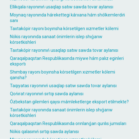
Ellikqala rayonınıń usaqlap satıw sawda tovar aylanısı
Moynaq rayonında hárekettegi kárxana hám shólkemlerdiń
sanı
Taxtakópir rayonı boyınsha kórsetilgen xızmetler kólemi
Nókis rayonında sanaat ónimlerin islep shıǵarıw
kórsetkishleri
Taxtakópir rayonınıń usaqlap satıw sawda tovar aylanısı
Qaraqalpaqstan Respublikasında miywe hám palız eginleri
eksportı
Shımbay rayonı boyınsha kórsetilgen xızmetler kólemi
qansha?
Taqıyatas rayonınıń usaqlap satıw sawda tovar aylanısı
Qońırat rayonınıń sırtqı sawda aylanısı
Ózbekstan gilemleri qaysı mámleketlerge eksport etilmekte?
Taxtakópir rayonında sanaat ónimlerin islep shıǵarıw
kórsetkishleri
Qaraqalpaqstan Respublikasında orınlanǵan qurılıs jumısları
Nókis qalasınıń sırtqı sawda aylanısı