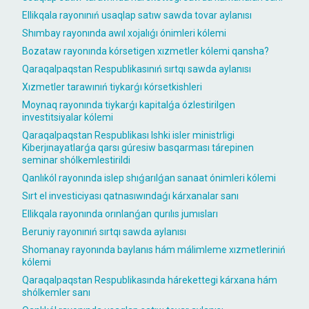
Ellikqala rayonınıń usaqlap satıw sawda tovar aylanısı
Shımbay rayonında awıl xojalıǵı ónimleri kólemi
Bozataw rayonında kórsetigen xızmetler kólemi qansha?
Qaraqalpaqstan Respublikasınıń sırtqı sawda aylanısı
Xızmetler tarawınıń tiykarǵı kórsetkishleri
Moynaq rayonında tiykarǵı kapitalǵa ózlestirilgen
investitsiyalar kólemi
Qaraqalpaqstan Respublikası Ishki isler ministrligi
Kiberjınayatlarǵa qarsı gúresiw basqarması tárepinen
seminar shólkemlestirildi
Qanlıkól rayonında islep shıǵarılǵan sanaat ónimleri kólemi
Sırt el investiciyası qatnasıwındaǵı kárxanalar sanı
Ellikqala rayonında orınlanǵan qurılıs jumısları
Beruniy rayonınıń sırtqı sawda aylanısı
Shomanay rayonında baylanıs hám málimleme xızmetleriniń
kólemi
Qaraqalpaqstan Respublikasında hárekettegi kárxana hám
shólkemler sanı