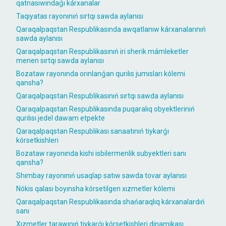
qatnasıwındaǵı kárxanalar
Taqıyatas rayonınıń sırtqı sawda aylanısı
Qaraqalpaqstan Respublikasında awqatlanıw kárxanalarınıń
sawda aylanısı
Qaraqalpaqstan Respublikasınıń iri sherik mámleketler
menen sırtqı sawda aylanısı
Bozataw rayonında orınlanǵan qurılıs jumısları kólemi
qansha?
Qaraqalpaqstan Respublikasınıń sırtqı sawda aylanısı
Qaraqalpaqstan Respublikasında puqaralıq obyektleriniń
qurılısı jedel dawam etpekte
Qaraqalpaqstan Respublikası sanaatınıń tiykarǵı
kórsetkishleri
Bozataw rayonında kishi isbilermenlik subyektleri sanı
qansha?
Shımbay rayonınıń usaqlap satıw sawda tovar aylanısı
Nókis qalası boyınsha kórsetilgen xızmetler kólemi
Qaraqalpaqstan Respublikasında shańaraqlıq kárxanalardıń
sanı
Xızmetler tarawınıń tiykarǵı kórsetkishleri dinamikası