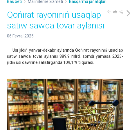
Bas beti
Málimleme xızmeti
Basqarma jańalıqları
Qońırat rayonınıń usaqlap
satıw sawda tovar aylanısı
06 Fevral 2025
Usı jıldıń yanvar-dekabr aylarında Qońırat rayonınıń usaqlap
satıw sawda tovar aylanısı 889,9 mlrd. somdı yamasa 2023-
jıldıń usı dáwirine salıstırǵanda 109,1 % ti quradı.