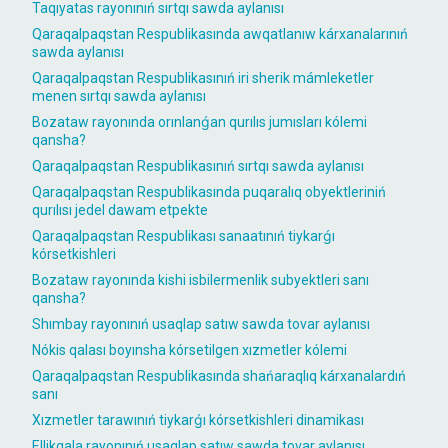
Taqıyatas rayonınıń sırtqı sawda aylanısı
Qaraqalpaqstan Respublikasında awqatlanıw kárxanalarınıń
sawda aylanısı
Qaraqalpaqstan Respublikasınıń iri sherik mámleketler
menen sırtqı sawda aylanısı
Bozataw rayonında orınlanǵan qurılıs jumısları kólemi
qansha?
Qaraqalpaqstan Respublikasınıń sırtqı sawda aylanısı
Qaraqalpaqstan Respublikasında puqaralıq obyektleriniń
qurılısı jedel dawam etpekte
Qaraqalpaqstan Respublikası sanaatınıń tiykarǵı
kórsetkishleri
Bozataw rayonında kishi isbilermenlik subyektleri sanı
qansha?
Shımbay rayonınıń usaqlap satıw sawda tovar aylanısı
Nókis qalası boyınsha kórsetilgen xızmetler kólemi
Qaraqalpaqstan Respublikasında shańaraqlıq kárxanalardıń
sanı
Xızmetler tarawınıń tiykarǵı kórsetkishleri dinamikası
Ellikqala rayonınıń usaqlap satıw sawda tovar aylanısı