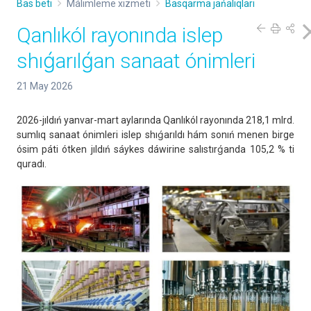
Bas beti
Málimleme xızmeti
Basqarma jańalıqları
Qanlıkól rayonında islep
shıǵarılǵan sanaat ónimleri
21 May 2026
2026-jıldıń yanvar-mart aylarında Qanlıkól rayonında 218,1 mlrd.
sumlıq sanaat ónimleri islep shıǵarıldı hám sonıń menen birge
ósim páti ótken jıldıń sáykes dáwirine salıstırǵanda 105,2 % ti
quradı.