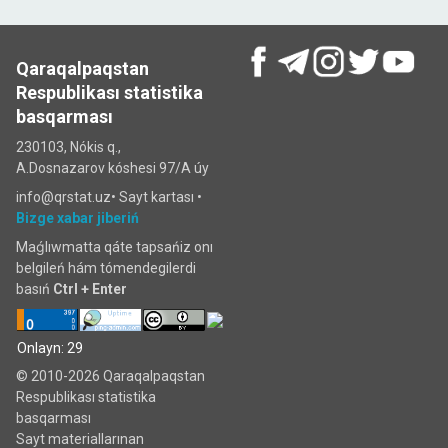
Qaraqalpaqstan
Respublikası statistika
basqarması
230103, Nókis q.,
A.Dosnazarov kóshesi 97/A úy
info@qrstat.uz•
Sayt kartası
•
Bizge xabar jiberiń
Maǵlıwmatta qáte tapsańiz onı
belgileń hám tómendegilerdi
basıń
Ctrl + Enter
Onlayn: 29
© 2010-2026 Qaraqalpaqstan
Respublikası statistika
basqarması
Sayt materiallarınan