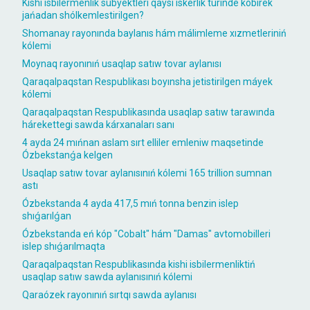
Kishi isbilermenlik subyektleri qaysı iskerlik túrinde kóbirek
jańadan shólkemlestirilgen?
Shomanay rayonında baylanıs hám málimleme xızmetleriniń
kólemi
Moynaq rayonınıń usaqlap satıw tovar aylanısı
Qaraqalpaqstan Respublikası boyınsha jetistirilgen máyek
kólemi
Qaraqalpaqstan Respublikasında usaqlap satıw tarawında
hárekettegi sawda kárxanaları sanı
4 ayda 24 mıńnan aslam sırt elliler emleniw maqsetinde
Ózbekstanǵa kelgen
Usaqlap satıw tovar aylanısınıń kólemi 165 trillion sumnan
astı
Ózbekstanda 4 ayda 417,5 mıń tonna benzin islep
shıǵarılǵan
Ózbekstanda eń kóp "Cobalt" hám "Damas" avtomobilleri
islep shıǵarılmaqta
Qaraqalpaqstan Respublikasında kishi isbilermenliktiń
usaqlap satıw sawda aylanısınıń kólemi
Qaraózek rayonınıń sırtqı sawda aylanısı