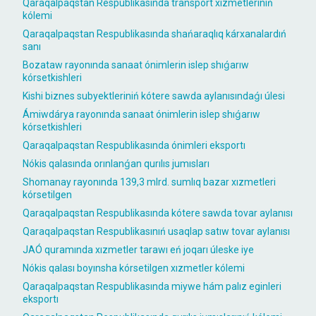
Qaraqalpaqstan Respublikasında transport xızmetleriniń
kólemi
Qaraqalpaqstan Respublikasında shańaraqlıq kárxanalardıń
sanı
Bozataw rayonında sanaat ónimlerin islep shıǵarıw
kórsetkishleri
Kishi biznes subyektleriniń kótere sawda aylanısındaǵı úlesi
Ámiwdárya rayonında sanaat ónimlerin islep shıǵarıw
kórsetkishleri
Qaraqalpaqstan Respublikasında ónimleri eksportı
Nókis qalasında orınlanǵan qurılıs jumısları
Shomanay rayonında 139,3 mlrd. sumlıq bazar xızmetleri
kórsetilgen
Qaraqalpaqstan Respublikasında kótere sawda tovar aylanısı
Qaraqalpaqstan Respublikasınıń usaqlap satıw tovar aylanısı
JAÓ quramında xızmetler tarawı eń joqarı úleske iye
Nókis qalası boyınsha kórsetilgen xızmetler kólemi
Qaraqalpaqstan Respublikasında miywe hám palız eginleri
eksportı