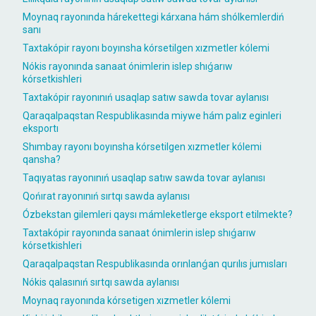
Moynaq rayonında hárekettegi kárxana hám shólkemlerdiń
sanı
Taxtakópir rayonı boyınsha kórsetilgen xızmetler kólemi
Nókis rayonında sanaat ónimlerin islep shıǵarıw
kórsetkishleri
Taxtakópir rayonınıń usaqlap satıw sawda tovar aylanısı
Qaraqalpaqstan Respublikasında miywe hám palız eginleri
eksportı
Shımbay rayonı boyınsha kórsetilgen xızmetler kólemi
qansha?
Taqıyatas rayonınıń usaqlap satıw sawda tovar aylanısı
Qońırat rayonınıń sırtqı sawda aylanısı
Ózbekstan gilemleri qaysı mámleketlerge eksport etilmekte?
Taxtakópir rayonında sanaat ónimlerin islep shıǵarıw
kórsetkishleri
Qaraqalpaqstan Respublikasında orınlanǵan qurılıs jumısları
Nókis qalasınıń sırtqı sawda aylanısı
Moynaq rayonında kórsetigen xızmetler kólemi