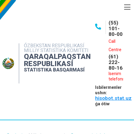
BASQARMA HAQQINDA
(55)
101-
ASHIQ MAǴLIWMATLAR
80-00
BASPALAR
Call
ÓZBEKSTAN RESPUBLIKASÍ
Centre
MILLIY STATISTIKA KOMITETI
INTERAKTIV XIZMETLER
QARAQALPAQSTAN
(61)
MÁLIMLEME XIZMETI
222-
RESPUBLIKASÍ
80-16
STATISTIKA BASQARMASÍ
MÚRÁJAATLAR
Isenim
telefonı
KONTAKTLAR
Isbilermenler
ushın:
hisobot.stat.uz
ǵa ótiw