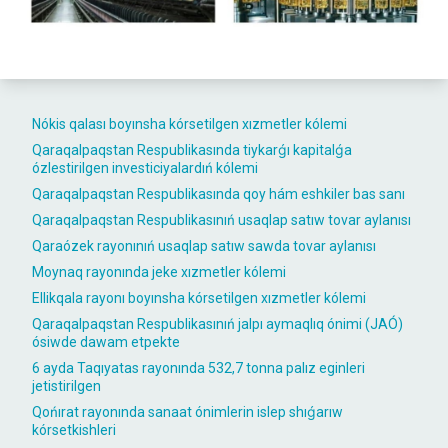
Nókis qalası boyınsha kórsetilgen xızmetler kólemi
Qaraqalpaqstan Respublikasında tiykarǵı kapitalǵa
ózlestirilgen investiciyalardıń kólemi
Qaraqalpaqstan Respublikasında qoy hám eshkiler bas sanı
Qaraqalpaqstan Respublikasınıń usaqlap satıw tovar aylanısı
Qaraózek rayonınıń usaqlap satıw sawda tovar aylanısı
Moynaq rayonında jeke xızmetler kólemi
Ellikqala rayonı boyınsha kórsetilgen xızmetler kólemi
Qaraqalpaqstan Respublikasınıń jalpı aymaqlıq ónimi (JAÓ)
ósiwde dawam etpekte
6 ayda Taqıyatas rayonında 532,7 tonna palız eginleri
jetistirilgen
Qońırat rayonında sanaat ónimlerin islep shıǵarıw
kórsetkishleri