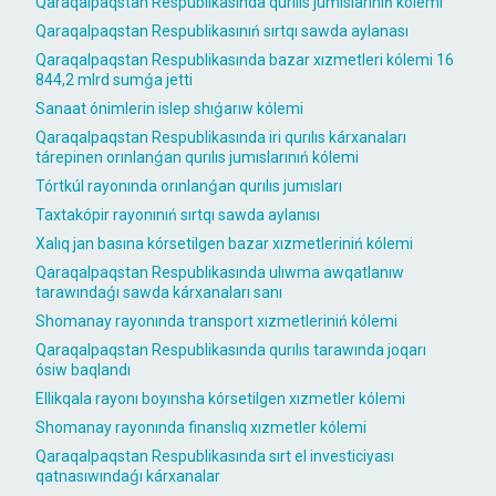
Qaraqalpaqstan Respublikasında qurılıs jumıslarınıń kólemi
Qaraqalpaqstan Respublikasınıń sırtqı sawda aylanası
Qaraqalpaqstan Respublikasında bazar xızmetleri kólemi 16
844,2 mlrd sumǵa jetti
Sanaat ónimlerin islep shıǵarıw kólemi
Qaraqalpaqstan Respublikasında iri qurılıs kárxanaları
tárepinen orınlanǵan qurılıs jumıslarınıń kólemi
Tórtkúl rayonında orınlanǵan qurılıs jumısları
Taxtakópir rayonınıń sırtqı sawda aylanısı
Xalıq jan basına kórsetilgen bazar xızmetleriniń kólemi
Qaraqalpaqstan Respublikasında ulıwma awqatlanıw
tarawındaǵı sawda kárxanaları sanı
Shomanay rayonında transport xızmetleriniń kólemi
Qaraqalpaqstan Respublikasında qurılıs tarawında joqarı
ósiw baqlandı
Ellikqala rayonı boyınsha kórsetilgen xızmetler kólemi
Shomanay rayonında finanslıq xızmetler kólemi
Qaraqalpaqstan Respublikasında sırt el investiciyası
qatnasıwındaǵı kárxanalar