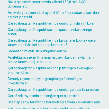
Nókis qalasında sırtqı sawda kólemi 158,8 mln AQSH
dollarına jetti
Ámiwdárya rayonında 6 ayda 67,1 mıń tonnadan aslam dánli
eginler jetistirildi
Qaraqalpaqstan Respublikasında qurılıs jumıslarınıń kólemi
Qaraqalpaqstan Respublikasında qansha neke dizimge
alındı?
Qaraqalpaqstan Respublikasında kárxanalar kóbirek qaysı
tarawlarda háreket kórsetip kelmekte?
Sanaat ónimlerin islep shıǵarıw kólemi
Arxitektura, injenerlik izleniwleri, texnikalıq sınawlar hám
analiz tarawındaǵı xızmetler
Qaraqalpaqstan Respublikasında jetistirilgen awıl xojalıǵı
ónimleri kólemi
Beruniy rayonında tiykarǵı kapitalǵa ózlestirilgen
investiciyalar
Qaraqalpaqstan Respublikasında orınlanǵan qurılıs jumısları
Qaraózek rayonında orınlanǵan qurılıs jumısları
Usaqlap satıw tarawında hárekettegi sawda kárxanaları sanı
Ellikqala rayonınıń usaqlap satıw sawda tovar aylanısı