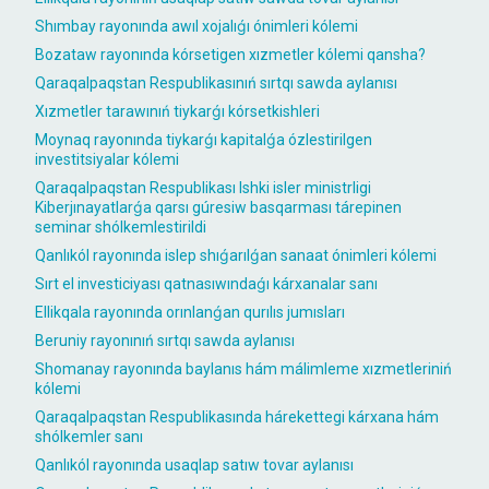
Shımbay rayonında awıl xojalıǵı ónimleri kólemi
Bozataw rayonında kórsetigen xızmetler kólemi qansha?
Qaraqalpaqstan Respublikasınıń sırtqı sawda aylanısı
Xızmetler tarawınıń tiykarǵı kórsetkishleri
Moynaq rayonında tiykarǵı kapitalǵa ózlestirilgen
investitsiyalar kólemi
Qaraqalpaqstan Respublikası Ishki isler ministrligi
Kiberjınayatlarǵa qarsı gúresiw basqarması tárepinen
seminar shólkemlestirildi
Qanlıkól rayonında islep shıǵarılǵan sanaat ónimleri kólemi
Sırt el investiciyası qatnasıwındaǵı kárxanalar sanı
Ellikqala rayonında orınlanǵan qurılıs jumısları
Beruniy rayonınıń sırtqı sawda aylanısı
Shomanay rayonında baylanıs hám málimleme xızmetleriniń
kólemi
Qaraqalpaqstan Respublikasında hárekettegi kárxana hám
shólkemler sanı
Qanlıkól rayonında usaqlap satıw tovar aylanısı