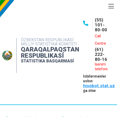
BASQARMA HAQQINDA
(55)
101-
ASHIQ MAǴLIWMATLAR
80-00
BASPALAR
Call
ÓZBEKSTAN RESPUBLIKASÍ
Centre
MILLIY STATISTIKA KOMITETI
INTERAKTIV XIZMETLER
QARAQALPAQSTAN
(61)
MÁLIMLEME XIZMETI
222-
RESPUBLIKASÍ
80-16
STATISTIKA BASQARMASÍ
MÚRÁJAATLAR
Isenim
telefonı
KONTAKTLAR
Isbilermenler
ushın:
hisobot.stat.uz
ǵa ótiw