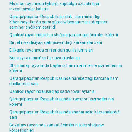
Moynaq rayonında tiykarǵı kapitalǵa ózlestirilgen
investitsiyalar kólemi
Qaraqalpaqstan Respublikası Ishki isler ministrligi
Kiberjınayatlarǵa qarsı gúresiw basqarması tárepinen
seminar shólkemlestirildi
Qanlıkól rayonında islep shıǵarılǵan sanaat ónimleri kólemi
Sırt el investiciyası qatnasıwındaǵı kárxanalar sanı
Ellikqala rayonında orınlanǵan qurılıs jumısları
Beruniy rayonınıń sırtqı sawda aylanısı
Shomanay rayonında baylanıs hám málimleme xızmetleriniń
kólemi
Qaraqalpaqstan Respublikasında hárekettegi kárxana hám
shólkemler sanı
Qanlıkól rayonında usaqlap satıw tovar aylanısı
Qaraqalpaqstan Respublikasında transport xızmetleriniń
kólemi
Qaraqalpaqstan Respublikasında shańaraqlıq kárxanalardıń
sanı
Bozataw rayonında sanaat ónimlerin islep shıǵarıw
kórsetkishleri