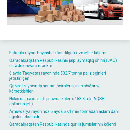
Ellikqala rayonı boyınsha kórsetilgen xızmetler kólemi
Qaraqalpaqstan Respublikasınıń jalpı aymaqlıq ónimi (JAÓ)
ósiwde dawam etpekte
6 ayda Taqıyatas rayonında 532,7 tonna palız eginleri
jetistirilgen
Qońırat rayonında sanaat ónimlerin islep shıǵarıw
kórsetkishleri
Nókis qalasında sırtqı sawda kólemi 158,8 mln AQSH
dollarına jetti
Ámiwdárya rayonında 6 ayda 67,1 mıń tonnadan aslam dánli
eginler jetistirildi
Qaraqalpaqstan Respublikasında qurılıs jumıslarınıń kólemi