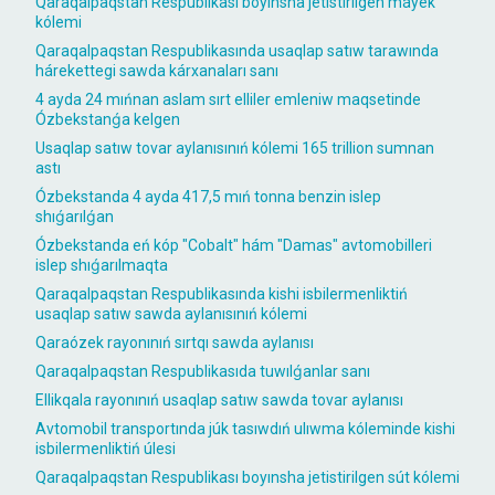
Qaraqalpaqstan Respublikası boyınsha jetistirilgen máyek
kólemi
Qaraqalpaqstan Respublikasında usaqlap satıw tarawında
hárekettegi sawda kárxanaları sanı
4 ayda 24 mıńnan aslam sırt elliler emleniw maqsetinde
Ózbekstanǵa kelgen
Usaqlap satıw tovar aylanısınıń kólemi 165 trillion sumnan
astı
Ózbekstanda 4 ayda 417,5 mıń tonna benzin islep
shıǵarılǵan
Ózbekstanda eń kóp "Cobalt" hám "Damas" avtomobilleri
islep shıǵarılmaqta
Qaraqalpaqstan Respublikasında kishi isbilermenliktiń
usaqlap satıw sawda aylanısınıń kólemi
Qaraózek rayonınıń sırtqı sawda aylanısı
Qaraqalpaqstan Respublikasıda tuwılǵanlar sanı
Ellikqala rayonınıń usaqlap satıw sawda tovar aylanısı
Avtomobil transportında júk tasıwdıń ulıwma kóleminde kishi
isbilermenliktiń úlesi
Qaraqalpaqstan Respublikası boyınsha jetistirilgen sút kólemi