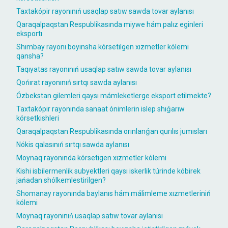
Taxtakópir rayonınıń usaqlap satıw sawda tovar aylanısı
Qaraqalpaqstan Respublikasında miywe hám palız eginleri
eksportı
Shımbay rayonı boyınsha kórsetilgen xızmetler kólemi
qansha?
Taqıyatas rayonınıń usaqlap satıw sawda tovar aylanısı
Qońırat rayonınıń sırtqı sawda aylanısı
Ózbekstan gilemleri qaysı mámleketlerge eksport etilmekte?
Taxtakópir rayonında sanaat ónimlerin islep shıǵarıw
kórsetkishleri
Qaraqalpaqstan Respublikasında orınlanǵan qurılıs jumısları
Nókis qalasınıń sırtqı sawda aylanısı
Moynaq rayonında kórsetigen xızmetler kólemi
Kishi isbilermenlik subyektleri qaysı iskerlik túrinde kóbirek
jańadan shólkemlestirilgen?
Shomanay rayonında baylanıs hám málimleme xızmetleriniń
kólemi
Moynaq rayonınıń usaqlap satıw tovar aylanısı