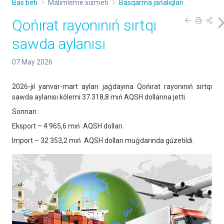
Bas beti
Málimleme xızmeti
Basqarma jańalıqları
Qońırat rayonınıń sırtqı
sawda aylanısı
07 May 2026
2026-jıl yanvar-mart ayları jaǵdayına Qońırat rayonınıń sırtqı
sawda aylanısı kólemi 37 318,8 mıń AQSH dollarına jetti.
Sonnan :
Eksport – 4 965,6 mıń AQSH dolları
Import – 32 353,2 mıń AQSH dolları muǵdarında gúzetildi.