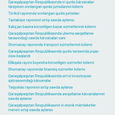
Qaraqalpaqstan Respublikasında iri qurılıs kárxanaları
tárepinen orınlanǵan qurılıs jumıslarınıń kólemi
Tórtkúl rayonında orınlanǵan qurılıs jumısları
Taxtakópir rayonınıń sırtqı sawda aylanısı
Xalıq jan basına kórsetilgen bazar xızmetleriniń kólemi
Qaraqalpaqstan Respublikasında ulıwma awqatlanıw
tarawındaǵı sawda kárxanaları sanı
Shomanay rayonında transport xızmetleriniń kólemi
Qaraqalpaqstan Respublikasında qurılıs tarawında joqarı
ósiw baqlandı
Ellikqala rayonı boyınsha kórsetilgen xızmetler kólemi
Shomanay rayonında finanslıq xızmetler kólemi
Qaraqalpaqstan Respublikasında sırt el investiciyası
qatnasıwındaǵı kárxanalar
Taqıyatas rayonınıń sırtqı sawda aylanısı
Qaraqalpaqstan Respublikasında awqatlanıw kárxanalarınıń
sawda aylanısı
Qaraqalpaqstan Respublikasınıń iri sherik mámleketler
menen sırtqı sawda aylanısı