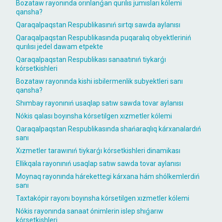
Bozataw rayonında orınlanǵan qurılıs jumısları kólemi
qansha?
Qaraqalpaqstan Respublikasınıń sırtqı sawda aylanısı
Qaraqalpaqstan Respublikasında puqaralıq obyektleriniń
qurılısı jedel dawam etpekte
Qaraqalpaqstan Respublikası sanaatınıń tiykarǵı
kórsetkishleri
Bozataw rayonında kishi isbilermenlik subyektleri sanı
qansha?
Shımbay rayonınıń usaqlap satıw sawda tovar aylanısı
Nókis qalası boyınsha kórsetilgen xızmetler kólemi
Qaraqalpaqstan Respublikasında shańaraqlıq kárxanalardıń
sanı
Xızmetler tarawınıń tiykarǵı kórsetkishleri dinamikası
Ellikqala rayonınıń usaqlap satıw sawda tovar aylanısı
Moynaq rayonında hárekettegi kárxana hám shólkemlerdiń
sanı
Taxtakópir rayonı boyınsha kórsetilgen xızmetler kólemi
Nókis rayonında sanaat ónimlerin islep shıǵarıw
kórsetkishleri