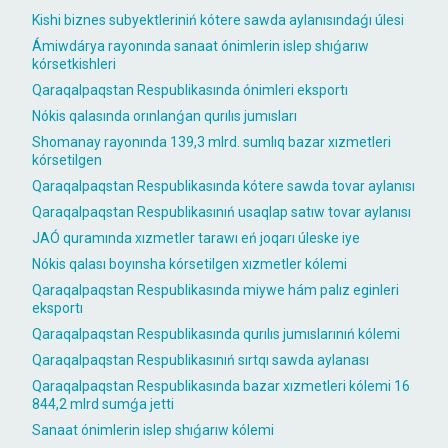
Kishi biznes subyektleriniń kótere sawda aylanısındaǵı úlesi
Ámiwdárya rayonında sanaat ónimlerin islep shıǵarıw
kórsetkishleri
Qaraqalpaqstan Respublikasında ónimleri eksportı
Nókis qalasında orınlanǵan qurılıs jumısları
Shomanay rayonında 139,3 mlrd. sumlıq bazar xızmetleri
kórsetilgen
Qaraqalpaqstan Respublikasında kótere sawda tovar aylanısı
Qaraqalpaqstan Respublikasınıń usaqlap satıw tovar aylanısı
JAÓ quramında xızmetler tarawı eń joqarı úleske iye
Nókis qalası boyınsha kórsetilgen xızmetler kólemi
Qaraqalpaqstan Respublikasında miywe hám palız eginleri
eksportı
Qaraqalpaqstan Respublikasında qurılıs jumıslarınıń kólemi
Qaraqalpaqstan Respublikasınıń sırtqı sawda aylanası
Qaraqalpaqstan Respublikasında bazar xızmetleri kólemi 16
844,2 mlrd sumǵa jetti
Sanaat ónimlerin islep shıǵarıw kólemi