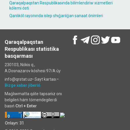
Qaraqalpaqstan Respublikasında bilimlendiriw xızmetleri
kólemi ósti
Qanlıkól rayonında islep shıǵarılǵan sanaat ónimleri
Qaraqalpaqstan
Respublikası statistika
basqarması
230103, Nókis q.,
A.Dosnazarov kóshesi 97/A úy
info@qrstat.uz•
Sayt kartası
•
Bizge xabar jiberiń
Maǵlıwmatta qáte tapsańiz onı
belgileń hám tómendegilerdi
basıń
Ctrl + Enter
Onlayn: 31