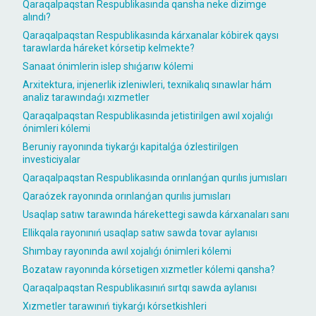
Qaraqalpaqstan Respublikasında qansha neke dizimge
alındı?
Qaraqalpaqstan Respublikasında kárxanalar kóbirek qaysı
tarawlarda háreket kórsetip kelmekte?
Sanaat ónimlerin islep shıǵarıw kólemi
Arxitektura, injenerlik izleniwleri, texnikalıq sınawlar hám
analiz tarawındaǵı xızmetler
Qaraqalpaqstan Respublikasında jetistirilgen awıl xojalıǵı
ónimleri kólemi
Beruniy rayonında tiykarǵı kapitalǵa ózlestirilgen
investiciyalar
Qaraqalpaqstan Respublikasında orınlanǵan qurılıs jumısları
Qaraózek rayonında orınlanǵan qurılıs jumısları
Usaqlap satıw tarawında hárekettegi sawda kárxanaları sanı
Ellikqala rayonınıń usaqlap satıw sawda tovar aylanısı
Shımbay rayonında awıl xojalıǵı ónimleri kólemi
Bozataw rayonında kórsetigen xızmetler kólemi qansha?
Qaraqalpaqstan Respublikasınıń sırtqı sawda aylanısı
Xızmetler tarawınıń tiykarǵı kórsetkishleri