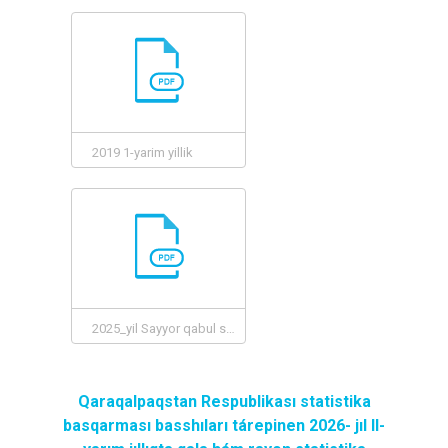
2019 1-yarim yillik
2025_yil Sayyor qabul sayt Komitet 2-yarim yillik
Qaraqalpaqstan Respublikası statistika
basqarması basshıları tárepinen 2026- jıl II-