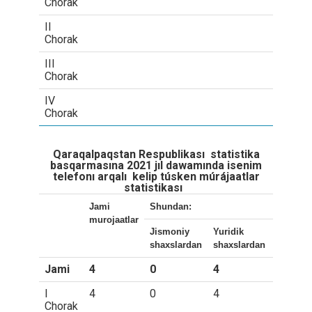
Chorak
II
Chorak
III
Chorak
IV
Chorak
Qaraqalpaqstan Respublikası statistika
basqarmasına 2021 jıl dawamında isenim
telefonı arqalı kelip túsken múrájaatlar
statistikası
Jami
Shundan:
murojaatlar
Jismoniy
Yuridik
shaxslardan
shaxslardan
Jami
4
0
4
I
4
0
4
Chorak