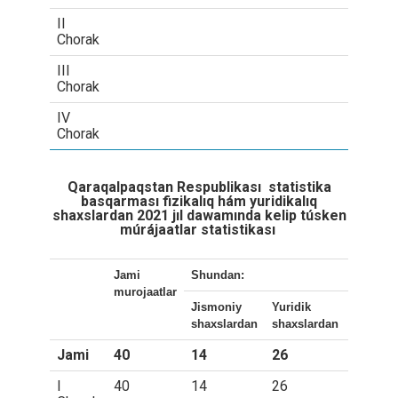
II
Chorak
III
Chorak
IV
Chorak
Qaraqalpaqstan Respublikası statistika
basqarması fizikalıq hám yuridikalıq
shaxslardan 2021 jıl dawamında kelip túsken
múrájaatlar statistikası
Jami
Shundan:
murojaatlar
Jismoniy
Yuridik
shaxslardan
shaxslardan
Jami
40
14
26
I
40
14
26