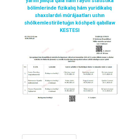
yarım jıllıqta qala hám rayon
statistika
bólimlerinde fizikalıq hám yuridikalıq
shaxslardıń múrájaatları ushın
shólkemlestiriletuǵın kóshpeli qabıllaw
KESTESI