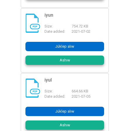
iyun
Size:
754.72 KB
PDF
Date added:
2021-07-02
Júklep alıw
Ashıw
iyul
Size:
664.66 KB
PDF
Date added:
2021-07-05
Júklep alıw
Ashıw