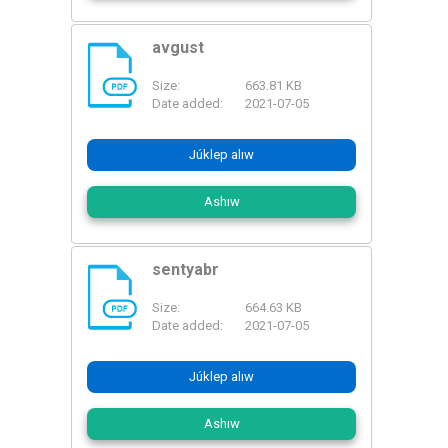
avgust
Size:
663.81 KB
PDF
Date added:
2021-07-05
Júklep alıw
Ashıw
sentyabr
Size:
664.63 KB
PDF
Date added:
2021-07-05
Júklep alıw
Ashıw