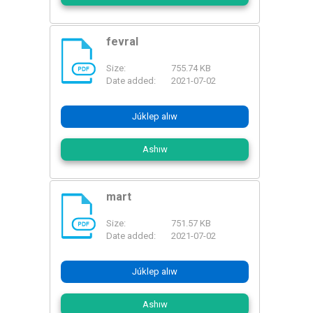
fevral
Size:
755.74 KB
PDF
Date added:
2021-07-02
Júklep alıw
Ashıw
mart
Size:
751.57 KB
PDF
Date added:
2021-07-02
Júklep alıw
Ashıw