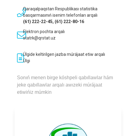
116,4 %
2025- jıldıń yanvar-iyun aylarına salıstırǵanda procentte
Qaraqalpaqstan Respublikası statistika
basqarmasınıń isenim telefonları arqalı
(61) 222-22-45, (61) 222-80-16
TURAQLÍ XALÍQ SANÍ
2 061 488
Elektron pochta arqalı
2026- jıl 1- iyul jaǵdayına
statrk@qrstat.uz
Úlgide keltirilgen jazba múrájaat etiw arqalı
Úlgi
Sonıń menen birge kóshpeli qabıllawlar hám
jeke qabıllawlar arqalı awızeki múrájaat
etiwińiz múmkin