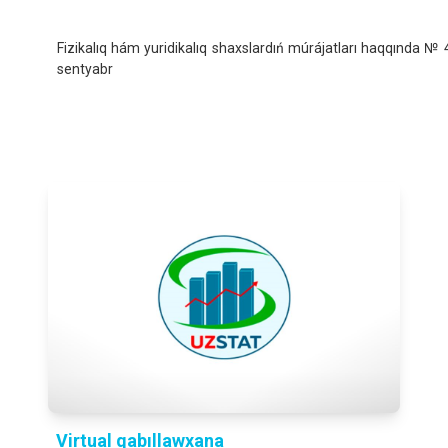
Fizikalıq hám yuridikalıq shaxslardıń múrájatları haqqında № 
sentyabr
Virtual qabıllawxana