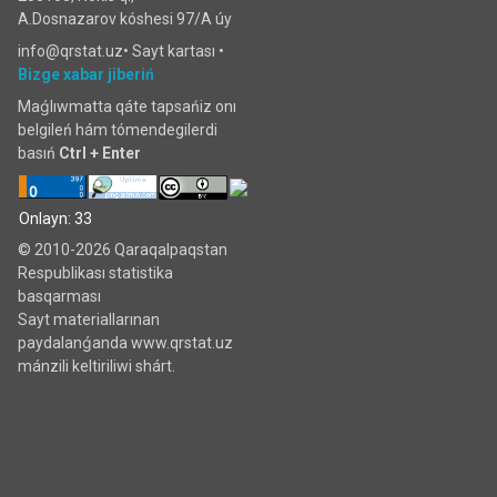
A.Dosnazarov kóshesi 97/A úy
info@qrstat.uz•
Sayt kartası
•
Bizge xabar jiberiń
Maǵlıwmatta qáte tapsańiz onı
belgileń hám tómendegilerdi
basıń
Ctrl + Enter
Onlayn: 33
© 2010-2026 Qaraqalpaqstan
Respublikası statistika
basqarması
Sayt materiallarınan
paydalanǵanda www.qrstat.uz
mánzili keltiriliwi shárt.