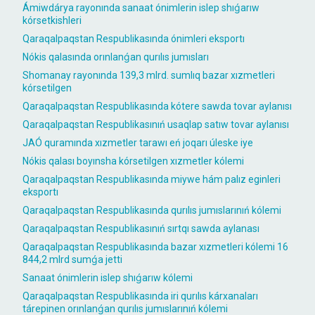
Ámiwdárya rayonında sanaat ónimlerin islep shıǵarıw
kórsetkishleri
Qaraqalpaqstan Respublikasında ónimleri eksportı
Nókis qalasında orınlanǵan qurılıs jumısları
Shomanay rayonında 139,3 mlrd. sumlıq bazar xızmetleri
kórsetilgen
Qaraqalpaqstan Respublikasında kótere sawda tovar aylanısı
Qaraqalpaqstan Respublikasınıń usaqlap satıw tovar aylanısı
JAÓ quramında xızmetler tarawı eń joqarı úleske iye
Nókis qalası boyınsha kórsetilgen xızmetler kólemi
Qaraqalpaqstan Respublikasında miywe hám palız eginleri
eksportı
Qaraqalpaqstan Respublikasında qurılıs jumıslarınıń kólemi
Qaraqalpaqstan Respublikasınıń sırtqı sawda aylanası
Qaraqalpaqstan Respublikasında bazar xızmetleri kólemi 16
844,2 mlrd sumǵa jetti
Sanaat ónimlerin islep shıǵarıw kólemi
Qaraqalpaqstan Respublikasında iri qurılıs kárxanaları
tárepinen orınlanǵan qurılıs jumıslarınıń kólemi