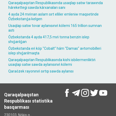
Qaraqalpaqstan Respublikasında usaqlap satıw tarawında
hárekettegi sawda kárxanaları sanı
4 ayda 24 mıńnan aslam sırt elliler emleniw maqsetinde
Ózbekstanǵa kelgen
Usaqlap satıw tovar aylanısınıń kólemi 165 trillion sumnan
astı
Ózbekstanda 4 ayda 417,5 mıń tonna benzin islep
shıǵarılǵan
Ózbekstanda eń kóp "Cobalt" hám "Damas" avtomobilleri
islep shıǵarılmaqta
Qaraqalpaqstan Respublikasında kishi isbilermenliktiń
usaqlap satıw sawda aylanısınıń kólemi
Qaraózek rayonınıń sırtqı sawda aylanısı
Qaraqalpaqstan
Respublikası statistika
basqarması
230103, Nókis q.,