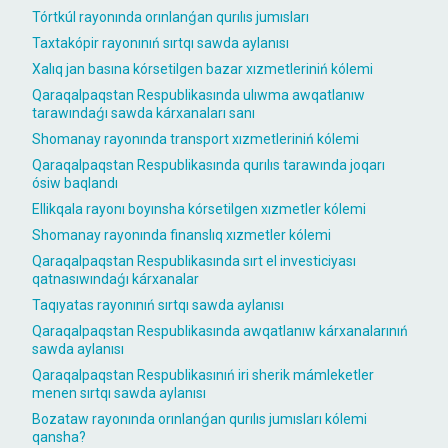
Tórtkúl rayonında orınlanǵan qurılıs jumısları
Taxtakópir rayonınıń sırtqı sawda aylanısı
Xalıq jan basına kórsetilgen bazar xızmetleriniń kólemi
Qaraqalpaqstan Respublikasında ulıwma awqatlanıw
tarawındaǵı sawda kárxanaları sanı
Shomanay rayonında transport xızmetleriniń kólemi
Qaraqalpaqstan Respublikasında qurılıs tarawında joqarı
ósiw baqlandı
Ellikqala rayonı boyınsha kórsetilgen xızmetler kólemi
Shomanay rayonında finanslıq xızmetler kólemi
Qaraqalpaqstan Respublikasında sırt el investiciyası
qatnasıwındaǵı kárxanalar
Taqıyatas rayonınıń sırtqı sawda aylanısı
Qaraqalpaqstan Respublikasında awqatlanıw kárxanalarınıń
sawda aylanısı
Qaraqalpaqstan Respublikasınıń iri sherik mámleketler
menen sırtqı sawda aylanısı
Bozataw rayonında orınlanǵan qurılıs jumısları kólemi
qansha?