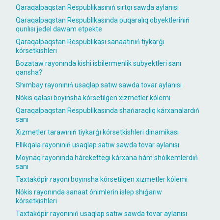
Qaraqalpaqstan Respublikasınıń sırtqı sawda aylanısı
Qaraqalpaqstan Respublikasında puqaralıq obyektleriniń
qurılısı jedel dawam etpekte
Qaraqalpaqstan Respublikası sanaatınıń tiykarǵı
kórsetkishleri
Bozataw rayonında kishi isbilermenlik subyektleri sanı
qansha?
Shımbay rayonınıń usaqlap satıw sawda tovar aylanısı
Nókis qalası boyınsha kórsetilgen xızmetler kólemi
Qaraqalpaqstan Respublikasında shańaraqlıq kárxanalardıń
sanı
Xızmetler tarawınıń tiykarǵı kórsetkishleri dinamikası
Ellikqala rayonınıń usaqlap satıw sawda tovar aylanısı
Moynaq rayonında hárekettegi kárxana hám shólkemlerdiń
sanı
Taxtakópir rayonı boyınsha kórsetilgen xızmetler kólemi
Nókis rayonında sanaat ónimlerin islep shıǵarıw
kórsetkishleri
Taxtakópir rayonınıń usaqlap satıw sawda tovar aylanısı