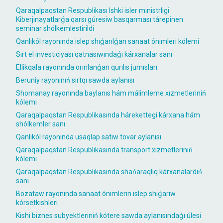
Qaraqalpaqstan Respublikası Ishki isler ministrligi
Kiberjınayatlarǵa qarsı gúresiw basqarması tárepinen
seminar shólkemlestirildi
Qanlıkól rayonında islep shıǵarılǵan sanaat ónimleri kólemi
Sırt el investiciyası qatnasıwındaǵı kárxanalar sanı
Ellikqala rayonında orınlanǵan qurılıs jumısları
Beruniy rayonınıń sırtqı sawda aylanısı
Shomanay rayonında baylanıs hám málimleme xızmetleriniń
kólemi
Qaraqalpaqstan Respublikasında hárekettegi kárxana hám
shólkemler sanı
Qanlıkól rayonında usaqlap satıw tovar aylanısı
Qaraqalpaqstan Respublikasında transport xızmetleriniń
kólemi
Qaraqalpaqstan Respublikasında shańaraqlıq kárxanalardıń
sanı
Bozataw rayonında sanaat ónimlerin islep shıǵarıw
kórsetkishleri
Kishi biznes subyektleriniń kótere sawda aylanısındaǵı úlesi