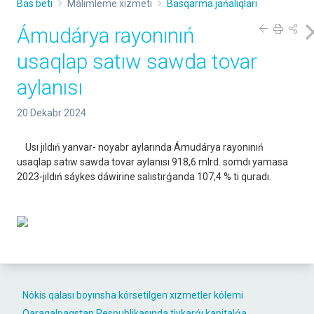
Bas beti
Málimleme xızmeti
Basqarma jańalıqları
Ámudárya rayonınıń
usaqlap satıw sawda tovar
aylanısı
20 Dekabr 2024
Usı jıldıń yanvar- noyabr aylarında Ámudárya rayonınıń
usaqlap satıw sawda tovar aylanısı 918,6 mlrd. somdı yamasa
2023-jıldıń sáykes dáwirine salıstırǵanda 107,4 % ti quradı.
Nókis qalası boyınsha kórsetilgen xızmetler kólemi
Qaraqalpaqstan Respublikasında tiykarǵı kapitalǵa