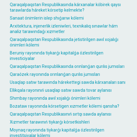
Qaraqalpaqstan Respublikasında kárxanalar kóbirek qaysı
tarawlarda háreket kórsetip kelmekte?
Sanaat ónimlerin islep shıǵarıw kólemi
Arxitektura, injenerlik izleniwleri, texnikalıq sınawlar hám
analiz tarawındaǵı xızmetler
Qaraqalpaqstan Respublikasında jetistirilgen awıl xojalıǵı
ónimleri kólemi
Beruniy rayonında tiykarǵı kapitalǵa ózlestirilgen
investiciyalar
Qaraqalpaqstan Respublikasında orınlanǵan qurılıs jumısları
Qaraózek rayonında orınlanǵan qurılıs jumısları
Usaqlap satıw tarawında hárekettegi sawda kárxanaları sanı
Ellikqala rayonınıń usaqlap satıw sawda tovar aylanısı
Shımbay rayonında awıl xojalıǵı ónimleri kólemi
Bozataw rayonında kórsetigen xızmetler kólemi qansha?
Qaraqalpaqstan Respublikasınıń sırtqı sawda aylanısı
Xızmetler tarawınıń tiykarǵı kórsetkishleri
Moynaq rayonında tiykarǵı kapitalǵa ózlestirilgen
investitsiyalar kólemi