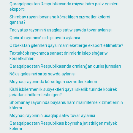
Qaraqalpaqstan Respublikasında miywe hám palız eginleri
eksportı
Shımbay rayonı boyınsha kórsetilgen xızmetler kólemi
qansha?
Taqıyatas rayonınıń usaqlap satıw sawda tovar aylanısı
Qońırat rayonınıń sırtqı sawda aylanısı
Ózbekstan gilemleri qaysı mámleketlerge eksport etilmekte?
Taxtakópir rayonında sanaat ónimlerin islep shıǵarıw
kórsetkishleri
Qaraqalpaqstan Respublikasında orınlanǵan qurılıs jumısları
Nókis qalasınıń sırtqı sawda aylanısı
Moynaq rayonında kórsetigen xızmetler kólemi
Kishi isbilermenlik subyektleri qaysı iskerlik túrinde kóbirek
jańadan shólkemlestirilgen?
Shomanay rayonında baylanıs hám málimleme xızmetleriniń
kólemi
Moynaq rayonınıń usaqlap satıw tovar aylanısı
Qaraqalpaqstan Respublikası boyınsha jetistirilgen máyek
kólemi