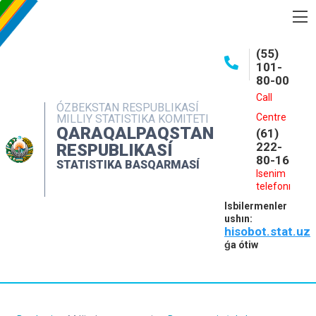
BASQARMA HAQQINDA
(55)
101-
ASHIQ MAǴLIWMATLAR
80-00
BASPALAR
Call
ÓZBEKSTAN RESPUBLIKASÍ
Centre
MILLIY STATISTIKA KOMITETI
INTERAKTIV XIZMETLER
QARAQALPAQSTAN
(61)
MÁLIMLEME XIZMETI
222-
RESPUBLIKASÍ
80-16
STATISTIKA BASQARMASÍ
MÚRÁJAATLAR
Isenim
telefonı
KONTAKTLAR
Isbilermenler
ushın:
hisobot.stat.uz
ǵa ótiw