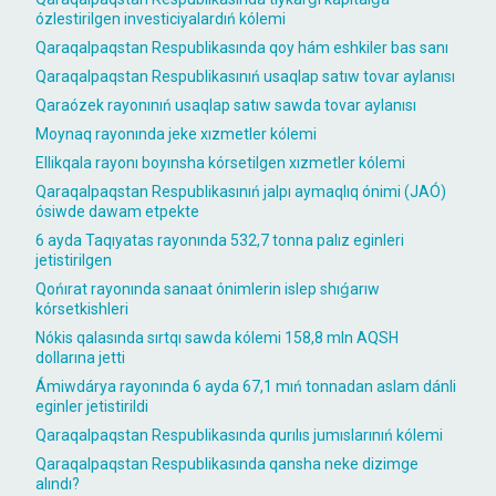
ózlestirilgen investiciyalardıń kólemi
Qaraqalpaqstan Respublikasında qoy hám eshkiler bas sanı
Qaraqalpaqstan Respublikasınıń usaqlap satıw tovar aylanısı
Qaraózek rayonınıń usaqlap satıw sawda tovar aylanısı
Moynaq rayonında jeke xızmetler kólemi
Ellikqala rayonı boyınsha kórsetilgen xızmetler kólemi
Qaraqalpaqstan Respublikasınıń jalpı aymaqlıq ónimi (JAÓ)
ósiwde dawam etpekte
6 ayda Taqıyatas rayonında 532,7 tonna palız eginleri
jetistirilgen
Qońırat rayonında sanaat ónimlerin islep shıǵarıw
kórsetkishleri
Nókis qalasında sırtqı sawda kólemi 158,8 mln AQSH
dollarına jetti
Ámiwdárya rayonında 6 ayda 67,1 mıń tonnadan aslam dánli
eginler jetistirildi
Qaraqalpaqstan Respublikasında qurılıs jumıslarınıń kólemi
Qaraqalpaqstan Respublikasında qansha neke dizimge
alındı?