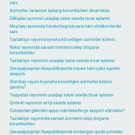
sanı
Xızmetler tarawınıń tiykarǵı kórsetkishleri dinamikası
Ellikqala rayonınıń usaqlap satıw sawda tovar aylanısı
Moynaq rayonında hárekettegi kárxana hám shólkemlerdiń
sanı
Taxtakópir rayonı boyınsha kórsetilgen xızmetler kólemi
Nókis rayonında sanaat ónimlerin islep shıǵarıw
kórsetkishleri
Taxtakópir rayonınıń usaqlap satıw sawda tovar aylanısı
Qaraqalpaqstan Respublikasında miywe hám palız eginleri
eksportı
Shımbay rayonı boyınsha kórsetilgen xızmetler kólemi
qansha?
Taqıyatas rayonınıń usaqlap satıw sawda tovar aylanısı
Qońırat rayonınıń sırtqı sawda aylanısı
Ózbekstan gilemleri qaysı mámleketlerge eksport etilmekte?
Taxtakópir rayonında sanaat ónimlerin islep shıǵarıw
kórsetkishleri
Qaraqalpaqstan Respublikasında orınlanǵan qurılıs jumısları