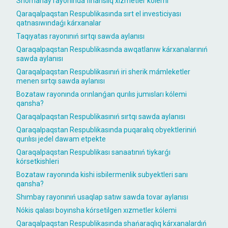
Shomanay rayonında finanslıq xızmetler kólemi
Qaraqalpaqstan Respublikasında sırt el investiciyası
qatnasıwındaǵı kárxanalar
Taqıyatas rayonınıń sırtqı sawda aylanısı
Qaraqalpaqstan Respublikasında awqatlanıw kárxanalarınıń
sawda aylanısı
Qaraqalpaqstan Respublikasınıń iri sherik mámleketler
menen sırtqı sawda aylanısı
Bozataw rayonında orınlanǵan qurılıs jumısları kólemi
qansha?
Qaraqalpaqstan Respublikasınıń sırtqı sawda aylanısı
Qaraqalpaqstan Respublikasında puqaralıq obyektleriniń
qurılısı jedel dawam etpekte
Qaraqalpaqstan Respublikası sanaatınıń tiykarǵı
kórsetkishleri
Bozataw rayonında kishi isbilermenlik subyektleri sanı
qansha?
Shımbay rayonınıń usaqlap satıw sawda tovar aylanısı
Nókis qalası boyınsha kórsetilgen xızmetler kólemi
Qaraqalpaqstan Respublikasında shańaraqlıq kárxanalardıń