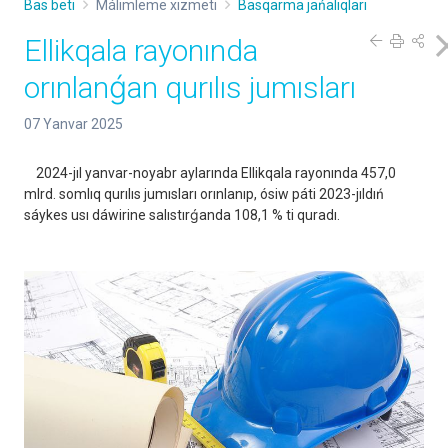
Bas beti
Málimleme xızmeti
Basqarma jańalıqları
Ellikqala rayonında
orınlanǵan qurılıs jumısları
07 Yanvar 2025
2024-jıl yanvar-noyabr aylarında Ellikqala rayonında 457,0
mlrd. somlıq qurılıs jumısları orınlanıp, ósiw páti 2023-jıldıń
sáykes usı dáwirine salıstırǵanda 108,1 % ti quradı.