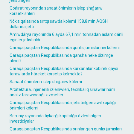
jetistirilgen
Qońırat rayonında sanaat ónimlerin islep shıǵarıw
kórsetkishleri
Nókis qalasında sırtqı sawda kólemi 158,8 mln AQSH
dollarına jetti
Ámiwdárya rayonında 6 ayda 67,1 mıń tonnadan aslam dánli
eginler jetistirildi
Qaraqalpaqstan Respublikasında qurılıs jumıslarınıń kólemi
Qaraqalpaqstan Respublikasında qansha neke dizimge
alındı?
Qaraqalpaqstan Respublikasında kárxanalar kóbirek qaysı
tarawlarda háreket kórsetip kelmekte?
Sanaat ónimlerin islep shıǵarıw kólemi
Arxitektura, injenerlik izleniwleri, texnikalıq sınawlar hám
analiz tarawındaǵı xızmetler
Qaraqalpaqstan Respublikasında jetistirilgen awıl xojalıǵı
ónimleri kólemi
Beruniy rayonında tiykarǵı kapitalǵa ózlestirilgen
investiciyalar
Qaraqalpaqstan Respublikasında orınlanǵan qurılıs jumısları