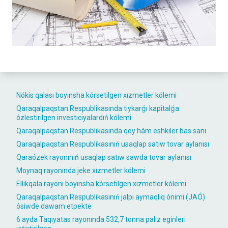
Nókis qalası boyınsha kórsetilgen xızmetler kólemi
Qaraqalpaqstan Respublikasında tiykarǵı kapitalǵa
ózlestirilgen investiciyalardıń kólemi
Qaraqalpaqstan Respublikasında qoy hám eshkiler bas sanı
Qaraqalpaqstan Respublikasınıń usaqlap satıw tovar aylanısı
Qaraózek rayonınıń usaqlap satıw sawda tovar aylanısı
Moynaq rayonında jeke xızmetler kólemi
Ellikqala rayonı boyınsha kórsetilgen xızmetler kólemi
Qaraqalpaqstan Respublikasınıń jalpı aymaqlıq ónimi (JAÓ)
ósiwde dawam etpekte
6 ayda Taqıyatas rayonında 532,7 tonna palız eginleri