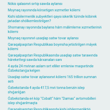
Nókis qalasınıń sırtqı sawda aylanısı
Moynaq rayonında kórsetigen xızmetler kólemi
Kishi isbilermenlik subyektleri qaysı iskerlik túrinde kóbirek
jańadan shólkemlestirilgen?
Shomanay rayonında baylanıs hám málimleme xızmetleriniń
kólemi
Moynaq rayonınıń usaqlap satıw tovar aylanısı
Qaraqalpaqstan Respublikası boyınsha jetistirilgen máyek
kólemi
Qaraqalpaqstan Respublikasında usaqlap satıw tarawında
hárekettegi sawda kárxanaları sanı
4 ayda 24 mıńnan aslam sırt elliler emleniw maqsetinde
Ózbekstanǵa kelgen
Usaqlap satıw tovar aylanısınıń kólemi 165 trillion sumnan
astı
Ózbekstanda 4 ayda 417,5 mıń tonna benzin islep
shıǵarılǵan
Ózbekstanda eń kóp "Cobalt" hám "Damas" avtomobilleri
islep shıǵarılmaqta
Qaraqalpaqstan Respublikasında kishi isbilermenliktiń