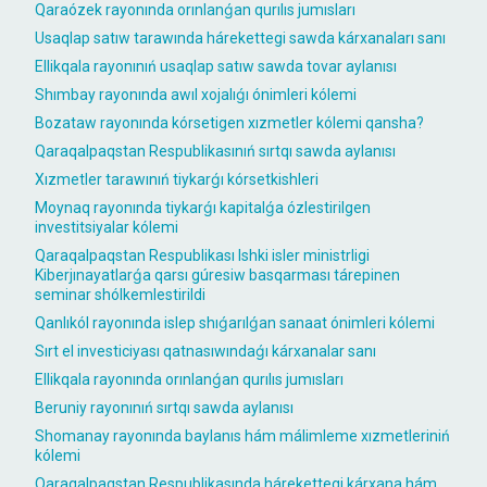
Qaraózek rayonında orınlanǵan qurılıs jumısları
Usaqlap satıw tarawında hárekettegi sawda kárxanaları sanı
Ellikqala rayonınıń usaqlap satıw sawda tovar aylanısı
Shımbay rayonında awıl xojalıǵı ónimleri kólemi
Bozataw rayonında kórsetigen xızmetler kólemi qansha?
Qaraqalpaqstan Respublikasınıń sırtqı sawda aylanısı
Xızmetler tarawınıń tiykarǵı kórsetkishleri
Moynaq rayonında tiykarǵı kapitalǵa ózlestirilgen
investitsiyalar kólemi
Qaraqalpaqstan Respublikası Ishki isler ministrligi
Kiberjınayatlarǵa qarsı gúresiw basqarması tárepinen
seminar shólkemlestirildi
Qanlıkól rayonında islep shıǵarılǵan sanaat ónimleri kólemi
Sırt el investiciyası qatnasıwındaǵı kárxanalar sanı
Ellikqala rayonında orınlanǵan qurılıs jumısları
Beruniy rayonınıń sırtqı sawda aylanısı
Shomanay rayonında baylanıs hám málimleme xızmetleriniń
kólemi
Qaraqalpaqstan Respublikasında hárekettegi kárxana hám