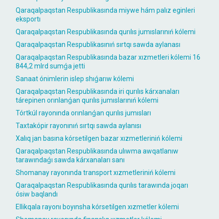
Qaraqalpaqstan Respublikasında miywe hám palız eginleri
eksportı
Qaraqalpaqstan Respublikasında qurılıs jumıslarınıń kólemi
Qaraqalpaqstan Respublikasınıń sırtqı sawda aylanası
Qaraqalpaqstan Respublikasında bazar xızmetleri kólemi 16
844,2 mlrd sumǵa jetti
Sanaat ónimlerin islep shıǵarıw kólemi
Qaraqalpaqstan Respublikasında iri qurılıs kárxanaları
tárepinen orınlanǵan qurılıs jumıslarınıń kólemi
Tórtkúl rayonında orınlanǵan qurılıs jumısları
Taxtakópir rayonınıń sırtqı sawda aylanısı
Xalıq jan basına kórsetilgen bazar xızmetleriniń kólemi
Qaraqalpaqstan Respublikasında ulıwma awqatlanıw
tarawındaǵı sawda kárxanaları sanı
Shomanay rayonında transport xızmetleriniń kólemi
Qaraqalpaqstan Respublikasında qurılıs tarawında joqarı
ósiw baqlandı
Ellikqala rayonı boyınsha kórsetilgen xızmetler kólemi