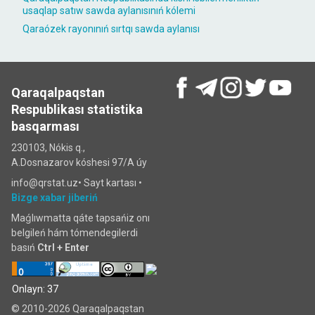
usaqlap satıw sawda aylanısınıń kólemi
Qaraózek rayonınıń sırtqı sawda aylanısı
Qaraqalpaqstan
Respublikası statistika
basqarması
230103, Nókis q.,
A.Dosnazarov kóshesi 97/A úy
info@qrstat.uz•
Sayt kartası
•
Bizge xabar jiberiń
Maǵlıwmatta qáte tapsańiz onı
belgileń hám tómendegilerdi
basıń
Ctrl + Enter
Onlayn: 37
© 2010-2026 Qaraqalpaqstan