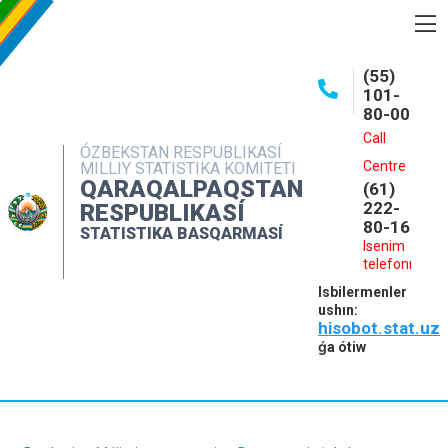
BASQARMA HAQQINDA
(55)
101-
ASHIQ MAǴLIWMATLAR
80-00
BASPALAR
Call
ÓZBEKSTAN RESPUBLIKASÍ
Centre
MILLIY STATISTIKA KOMITETI
INTERAKTIV XIZMETLER
QARAQALPAQSTAN
(61)
MÁLIMLEME XIZMETI
222-
RESPUBLIKASÍ
80-16
STATISTIKA BASQARMASÍ
MÚRÁJAATLAR
Isenim
telefonı
KONTAKTLAR
Isbilermenler
ushın:
hisobot.stat.uz
ǵa ótiw