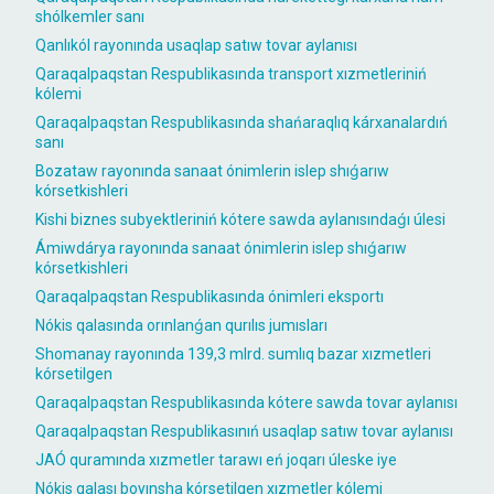
shólkemler sanı
Qanlıkól rayonında usaqlap satıw tovar aylanısı
Qaraqalpaqstan Respublikasında transport xızmetleriniń
kólemi
Qaraqalpaqstan Respublikasında shańaraqlıq kárxanalardıń
sanı
Bozataw rayonında sanaat ónimlerin islep shıǵarıw
kórsetkishleri
Kishi biznes subyektleriniń kótere sawda aylanısındaǵı úlesi
Ámiwdárya rayonında sanaat ónimlerin islep shıǵarıw
kórsetkishleri
Qaraqalpaqstan Respublikasında ónimleri eksportı
Nókis qalasında orınlanǵan qurılıs jumısları
Shomanay rayonında 139,3 mlrd. sumlıq bazar xızmetleri
kórsetilgen
Qaraqalpaqstan Respublikasında kótere sawda tovar aylanısı
Qaraqalpaqstan Respublikasınıń usaqlap satıw tovar aylanısı
JAÓ quramında xızmetler tarawı eń joqarı úleske iye
Nókis qalası boyınsha kórsetilgen xızmetler kólemi