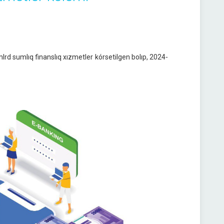
rd sumlıq finanslıq xızmetler kórsetilgen bolıp, 2024-