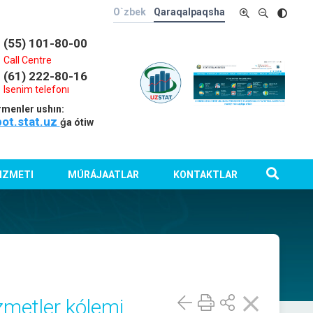
O`zbek
Qaraqalpaqsha
(55) 101-80-00
Call Centre
(61) 222-80-16
Isenim telefonı
rmenler ushın:
bot.stat.uz
ǵa ótiw
IZMETI
MÚRÁJAATLAR
KONTAKTLAR
zmetler kólemi