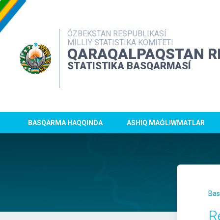
ÓZBEKSTAN RESPUBLIKASÍ
MILLIY STATISTIKA KOMITETI
QARAQALPAQSTAN R
STATISTIKA BASQARMASÍ
BASQARMA HAQQINDA
ASHIQ MAǴLIWMATLAR
Bas
R