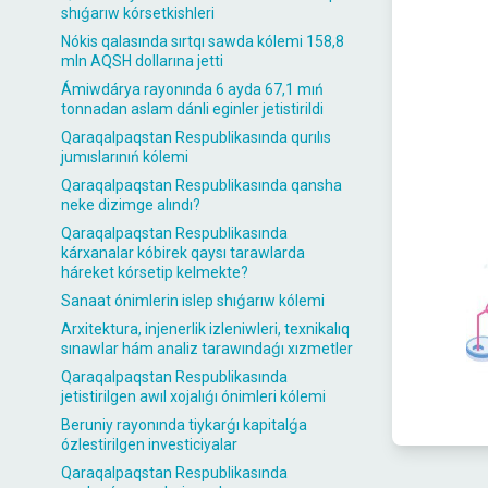
shıǵarıw kórsetkishleri
Nókis qalasında sırtqı sawda kólemi 158,8
mln AQSH dollarına jetti
Ámiwdárya rayonında 6 ayda 67,1 mıń
tonnadan aslam dánli eginler jetistirildi
Qaraqalpaqstan Respublikasında qurılıs
jumıslarınıń kólemi
Qaraqalpaqstan Respublikasında qansha
neke dizimge alındı?
Qaraqalpaqstan Respublikasında
kárxanalar kóbirek qaysı tarawlarda
háreket kórsetip kelmekte?
Sanaat ónimlerin islep shıǵarıw kólemi
Arxitektura, injenerlik izleniwleri, texnikalıq
sınawlar hám analiz tarawındaǵı xızmetler
Qaraqalpaqstan Respublikasında
jetistirilgen awıl xojalıǵı ónimleri kólemi
Beruniy rayonında tiykarǵı kapitalǵa
ózlestirilgen investiciyalar
Qaraqalpaqstan Respublikasında