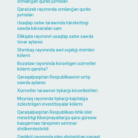
orınlanǵan qurılıs jumısları
Qaraózek rayonında orınlanǵan qurılıs
jumısları
Usaqlap satıw tarawında hárekettegi
sawda kárxanaları sanı
Ellikqala rayonınıń usaqlap satıw sawda
tovar aylanısı
Shımbay rayonında awıl xojalıǵı ónimleri
kólemi
Bozataw rayonında kórsetigen xızmetler
kólemi qansha?
Qaraqalpaqstan Respublikasınıń sırtqı
sawda aylanısı
Xızmetler tarawınıń tiykarǵı kórsetkishleri
Moynaq rayonında tiykarǵı kapitalǵa
ózlestirilgen investitsiyalar kólemi
Qaraqalpaqstan Respublikası Ishki isler
ministrligi Kiberjınayatlarǵa qarsı gúresiw
basqarması tárepinen seminar
shólkemlestirildi
Qanlıkól rayonında islep shıǵarılǵan sanaat