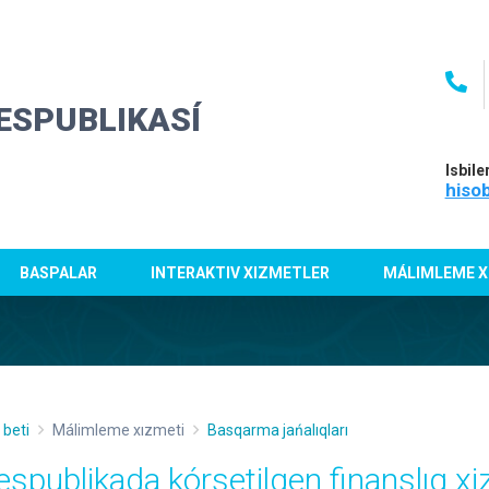
ESPUBLIKASÍ
Isbile
hiso
BASPALAR
INTERAKTIV XIZMETLER
MÁLIMLEME X
 beti
Málimleme xızmeti
Basqarma jańalıqları
espublikada kórsetilgen finanslıq xi