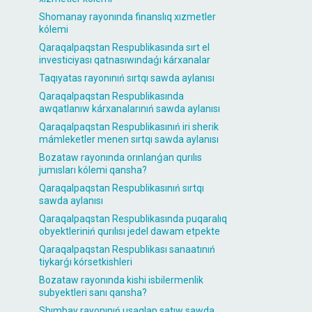
Shomanay rayonında finanslıq xızmetler
kólemi
Qaraqalpaqstan Respublikasında sırt el
investiciyası qatnasıwındaǵı kárxanalar
Taqıyatas rayonınıń sırtqı sawda aylanısı
Qaraqalpaqstan Respublikasında
awqatlanıw kárxanalarınıń sawda aylanısı
Qaraqalpaqstan Respublikasınıń iri sherik
mámleketler menen sırtqı sawda aylanısı
Bozataw rayonında orınlanǵan qurılıs
jumısları kólemi qansha?
Qaraqalpaqstan Respublikasınıń sırtqı
sawda aylanısı
Qaraqalpaqstan Respublikasında puqaralıq
obyektleriniń qurılısı jedel dawam etpekte
Qaraqalpaqstan Respublikası sanaatınıń
tiykarǵı kórsetkishleri
Bozataw rayonında kishi isbilermenlik
subyektleri sanı qansha?
Shımbay rayonınıń usaqlap satıw sawda