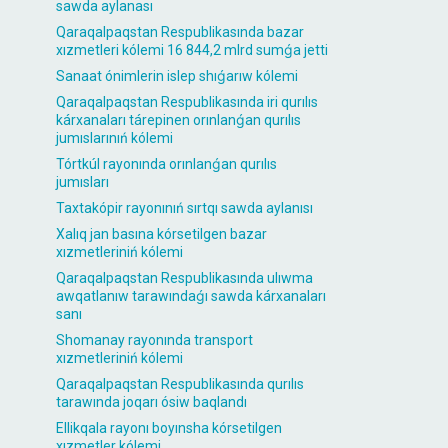
sawda aylanası
Qaraqalpaqstan Respublikasında bazar
xızmetleri kólemi 16 844,2 mlrd sumǵa jetti
Sanaat ónimlerin islep shıǵarıw kólemi
Qaraqalpaqstan Respublikasında iri qurılıs
kárxanaları tárepinen orınlanǵan qurılıs
jumıslarınıń kólemi
Tórtkúl rayonında orınlanǵan qurılıs
jumısları
Taxtakópir rayonınıń sırtqı sawda aylanısı
Xalıq jan basına kórsetilgen bazar
xızmetleriniń kólemi
Qaraqalpaqstan Respublikasında ulıwma
awqatlanıw tarawındaǵı sawda kárxanaları
sanı
Shomanay rayonında transport
xızmetleriniń kólemi
Qaraqalpaqstan Respublikasında qurılıs
tarawında joqarı ósiw baqlandı
Ellikqala rayonı boyınsha kórsetilgen
xızmetler kólemi