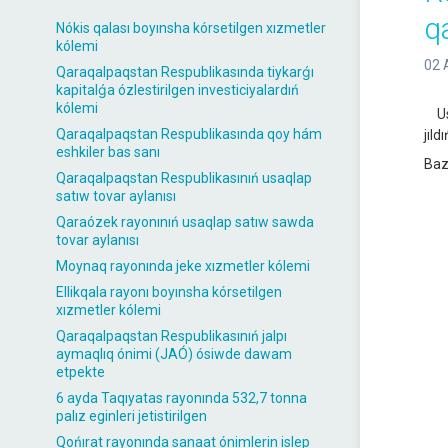
q
Nókis qalası boyınsha kórsetilgen xızmetler
kólemi
02 
Qaraqalpaqstan Respublikasında tiykarǵı
kapitalǵa ózlestirilgen investiciyalardıń
kólemi
Usı
Qaraqalpaqstan Respublikasında qoy hám
jıl
eshkiler bas sanı
Baz
Qaraqalpaqstan Respublikasınıń usaqlap
satıw tovar aylanısı
Qaraózek rayonınıń usaqlap satıw sawda
tovar aylanısı
Moynaq rayonında jeke xızmetler kólemi
Ellikqala rayonı boyınsha kórsetilgen
xızmetler kólemi
Qaraqalpaqstan Respublikasınıń jalpı
aymaqlıq ónimi (JAÓ) ósiwde dawam
etpekte
6 ayda Taqıyatas rayonında 532,7 tonna
palız eginleri jetistirilgen
Qońırat rayonında sanaat ónimlerin islep