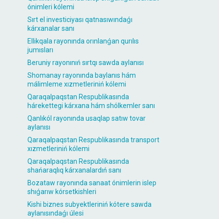
ónimleri kólemi
Sırt el investiciyası qatnasıwındaǵı
kárxanalar sanı
Ellikqala rayonında orınlanǵan qurılıs
jumısları
Beruniy rayonınıń sırtqı sawda aylanısı
Shomanay rayonında baylanıs hám
málimleme xızmetleriniń kólemi
Qaraqalpaqstan Respublikasında
hárekettegi kárxana hám shólkemler sanı
Qanlıkól rayonında usaqlap satıw tovar
aylanısı
Qaraqalpaqstan Respublikasında transport
xızmetleriniń kólemi
Qaraqalpaqstan Respublikasında
shańaraqlıq kárxanalardıń sanı
Bozataw rayonında sanaat ónimlerin islep
shıǵarıw kórsetkishleri
Kishi biznes subyektleriniń kótere sawda
aylanısındaǵı úlesi