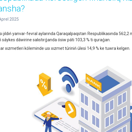
ansha?
Aprel 2025
 jıldıń yanvar-fevral aylarında Qaraqalpaqstan Respublikasında 562,2 ml
dıń sáykes dáwirine salıstırǵanda ósiw páti 103,3 % ti quraǵan.
ar xızmetleri kóleminde usı xızmet túriniń úlesi 14,9 % ke tuwra kelgen.