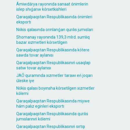
Ámiwdárya rayonında sanaat ónimlerin
islep shıǵarıw kórsetkishleri
Qaraqalpaqstan Respublikasında ónimleri
eksportı
Nókis qalasında orınlanǵan qurılıs jumısları
Shomanay rayonında 139,3 mlrd. sumlıq
bazar xızmetleri kórsetilgen
Qaraqalpaqstan Respublikasında kótere
sawda tovar aylanısı
Qaraqalpaqstan Respublikasınıń usaqlap
satıw tovar aylanısı
JAÓ quramında xızmetler tarawı eń joqarı
úleske iye
Nókis qalası boyınsha kórsetilgen xızmetler
kólemi
Qaraqalpaqstan Respublikasında miywe
hám palız eginleri eksportı
Qaraqalpaqstan Respublikasında qurılıs
jumıslarınıń kólemi
Qaraqalpaqstan Respublikasınıń sırtqı