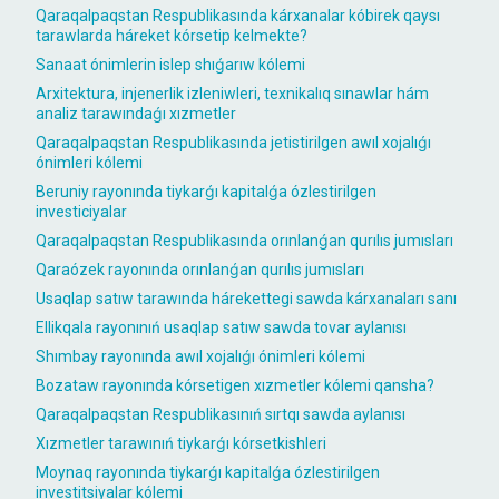
Qaraqalpaqstan Respublikasında kárxanalar kóbirek qaysı
tarawlarda háreket kórsetip kelmekte?
Sanaat ónimlerin islep shıǵarıw kólemi
Arxitektura, injenerlik izleniwleri, texnikalıq sınawlar hám
analiz tarawındaǵı xızmetler
Qaraqalpaqstan Respublikasında jetistirilgen awıl xojalıǵı
ónimleri kólemi
Beruniy rayonında tiykarǵı kapitalǵa ózlestirilgen
investiciyalar
Qaraqalpaqstan Respublikasında orınlanǵan qurılıs jumısları
Qaraózek rayonında orınlanǵan qurılıs jumısları
Usaqlap satıw tarawında hárekettegi sawda kárxanaları sanı
Ellikqala rayonınıń usaqlap satıw sawda tovar aylanısı
Shımbay rayonında awıl xojalıǵı ónimleri kólemi
Bozataw rayonında kórsetigen xızmetler kólemi qansha?
Qaraqalpaqstan Respublikasınıń sırtqı sawda aylanısı
Xızmetler tarawınıń tiykarǵı kórsetkishleri
Moynaq rayonında tiykarǵı kapitalǵa ózlestirilgen
investitsiyalar kólemi