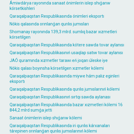
Ámiwdárya rayonında sanaat ónimlerin islep shıǵarıw
kórsetkishleri
Qaraqalpaqstan Respublikasında ónimleri eksportı
Nókis qalasında orınlanǵan qurılıs jumısları
Shomanay rayonında 139,3 mlrd. sumlıq bazar xızmetleri
kórsetilgen
Qaraqalpaqstan Respublikasında kótere sawda tovar aylanısı
Qaraqalpaqstan Respublikasınıń usaqlap satıw tovar aylanısı
JAÓ quramında xızmetler tarawı eń joqarı úleske iye
Nókis qalası boyınsha kórsetilgen xızmetler kólemi
Qaraqalpaqstan Respublikasında miywe hám palız eginleri
eksportı
Qaraqalpaqstan Respublikasında qurılıs jumıslarınıń kólemi
Qaraqalpaqstan Respublikasınıń sırtqı sawda aylanası
Qaraqalpaqstan Respublikasında bazar xızmetleri kólemi 16
844,2 mlrd sumǵa jetti
Sanaat ónimlerin islep shıǵarıw kólemi
Qaraqalpaqstan Respublikasında iri qurılıs kárxanaları
tárepinen orınlanǵan qurılıs jumıslarınıń kólemi