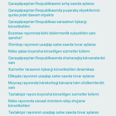
Qaraqalpaqstan Respublikasınıń sırtqı sawda aylanısı
Qaraqalpaqstan Respublikasında puqaralıq obyektleriniń
qurılısı jedel dawam etpekte
Qaraqalpaqstan Respublikası sanaatınıń tiykarǵı
kórsetkishleri
Bozataw rayonında kishi isbilermenlik subyektleri sanı
qansha?
Shımbay rayonınıń usaqlap satıw sawda tovar aylanısı
Nókis qalası boyınsha kórsetilgen xızmetler kólemi
Qaraqalpaqstan Respublikasında shańaraqlıq kárxanalardıń
sanı
Xızmetler tarawınıń tiykarǵı kórsetkishleri dinamikası
Ellikqala rayonınıń usaqlap satıw sawda tovar aylanısı
Moynaq rayonında hárekettegi kárxana hám shólkemlerdiń
sanı
Taxtakópir rayonı boyınsha kórsetilgen xızmetler kólemi
Nókis rayonında sanaat ónimlerin islep shıǵarıw
kórsetkishleri
Taxtakópir rayonınıń usaqlap satıw sawda tovar aylanısı