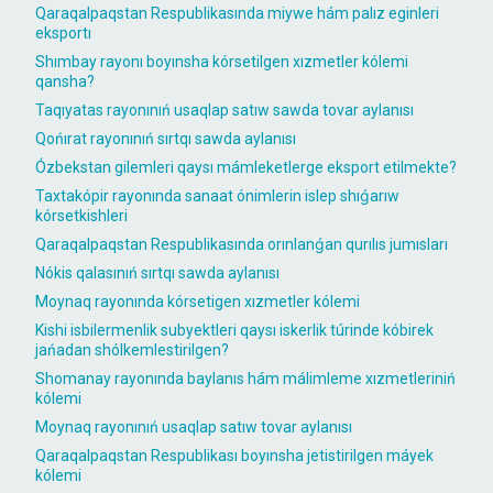
Qaraqalpaqstan Respublikasında miywe hám palız eginleri
eksportı
Shımbay rayonı boyınsha kórsetilgen xızmetler kólemi
qansha?
Taqıyatas rayonınıń usaqlap satıw sawda tovar aylanısı
Qońırat rayonınıń sırtqı sawda aylanısı
Ózbekstan gilemleri qaysı mámleketlerge eksport etilmekte?
Taxtakópir rayonında sanaat ónimlerin islep shıǵarıw
kórsetkishleri
Qaraqalpaqstan Respublikasında orınlanǵan qurılıs jumısları
Nókis qalasınıń sırtqı sawda aylanısı
Moynaq rayonında kórsetigen xızmetler kólemi
Kishi isbilermenlik subyektleri qaysı iskerlik túrinde kóbirek
jańadan shólkemlestirilgen?
Shomanay rayonında baylanıs hám málimleme xızmetleriniń
kólemi
Moynaq rayonınıń usaqlap satıw tovar aylanısı
Qaraqalpaqstan Respublikası boyınsha jetistirilgen máyek
kólemi