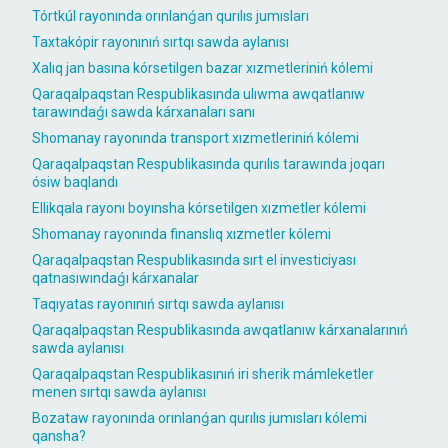
Tórtkúl rayonında orınlanǵan qurılıs jumısları
Taxtakópir rayonınıń sırtqı sawda aylanısı
Xalıq jan basına kórsetilgen bazar xızmetleriniń kólemi
Qaraqalpaqstan Respublikasında ulıwma awqatlanıw
tarawındaǵı sawda kárxanaları sanı
Shomanay rayonında transport xızmetleriniń kólemi
Qaraqalpaqstan Respublikasında qurılıs tarawında joqarı
ósiw baqlandı
Ellikqala rayonı boyınsha kórsetilgen xızmetler kólemi
Shomanay rayonında finanslıq xızmetler kólemi
Qaraqalpaqstan Respublikasında sırt el investiciyası
qatnasıwındaǵı kárxanalar
Taqıyatas rayonınıń sırtqı sawda aylanısı
Qaraqalpaqstan Respublikasında awqatlanıw kárxanalarınıń
sawda aylanısı
Qaraqalpaqstan Respublikasınıń iri sherik mámleketler
menen sırtqı sawda aylanısı
Bozataw rayonında orınlanǵan qurılıs jumısları kólemi
qansha?