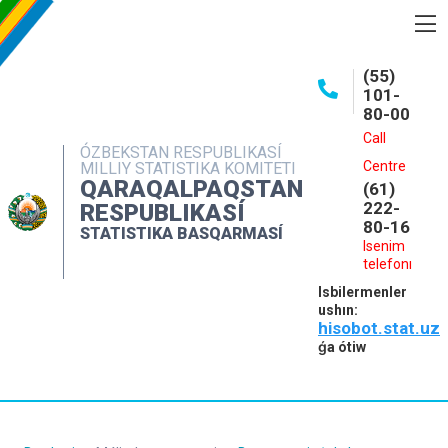
BASQARMA HAQQINDA
(55)
101-
ASHIQ MAǴLIWMATLAR
80-00
BASPALAR
Call
ÓZBEKSTAN RESPUBLIKASÍ
Centre
MILLIY STATISTIKA KOMITETI
INTERAKTIV XIZMETLER
QARAQALPAQSTAN
(61)
MÁLIMLEME XIZMETI
222-
RESPUBLIKASÍ
80-16
STATISTIKA BASQARMASÍ
MÚRÁJAATLAR
Isenim
telefonı
KONTAKTLAR
Isbilermenler
ushın:
hisobot.stat.uz
ǵa ótiw