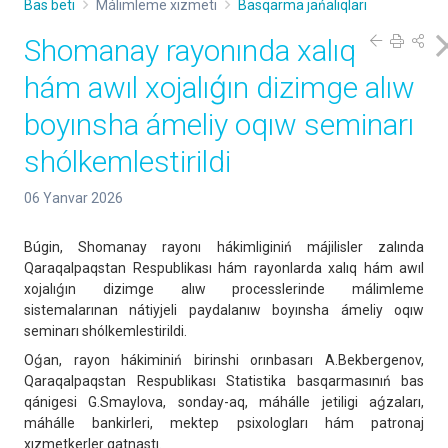
Bas beti
Málimleme xızmeti
Basqarma jańalıqları
Shomanay rayonında xalıq
hám awıl xojalıǵın dizimge alıw
boyınsha ámeliy oqıw seminarı
shólkemlestirildi
06 Yanvar 2026
Búgin, Shomanay rayonı hákimliginiń májilisler zalında
Qaraqalpaqstan Respublikası hám rayonlarda xalıq hám awıl
xojalıǵın dizimge alıw processlerinde málimleme
sistemalarınan nátiyjeli paydalanıw boyınsha ámeliy oqıw
seminarı shólkemlestirildi.
Oǵan, rayon hákiminiń birinshi orınbasarı A.Bekbergenov,
Qaraqalpaqstan Respublikası Statistika basqarmasınıń bas
qánigesi G.Smaylova, sonday-aq, máhálle jetiligi aǵzaları,
máhálle bankirleri, mektep psixologları hám patronaj
xızmetkerler qatnastı.