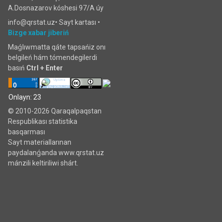
A.Dosnazarov kóshesi 97/A úy
info@qrstat.uz•
Sayt kartası
•
Bizge xabar jiberiń
Maǵlıwmatta qáte tapsańiz onı
belgileń hám tómendegilerdi
basıń
Ctrl + Enter
Onlayn: 23
© 2010-2026 Qaraqalpaqstan
Respublikası statistika
basqarması
Sayt materiallarınan
paydalanǵanda www.qrstat.uz
mánzili keltiriliwi shárt.