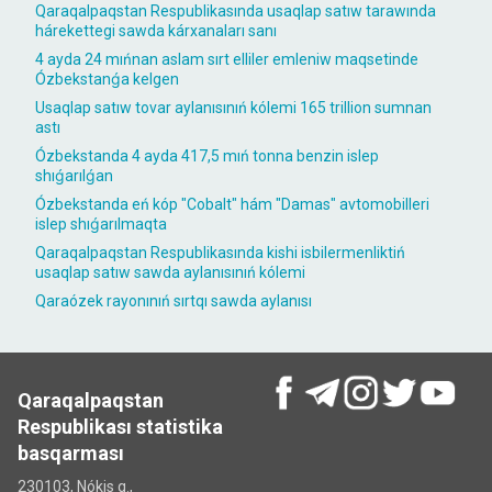
Qaraqalpaqstan Respublikasında usaqlap satıw tarawında
hárekettegi sawda kárxanaları sanı
4 ayda 24 mıńnan aslam sırt elliler emleniw maqsetinde
Ózbekstanǵa kelgen
Usaqlap satıw tovar aylanısınıń kólemi 165 trillion sumnan
astı
Ózbekstanda 4 ayda 417,5 mıń tonna benzin islep
shıǵarılǵan
Ózbekstanda eń kóp "Cobalt" hám "Damas" avtomobilleri
islep shıǵarılmaqta
Qaraqalpaqstan Respublikasında kishi isbilermenliktiń
usaqlap satıw sawda aylanısınıń kólemi
Qaraózek rayonınıń sırtqı sawda aylanısı
Qaraqalpaqstan
Respublikası statistika
basqarması
230103, Nókis q.,