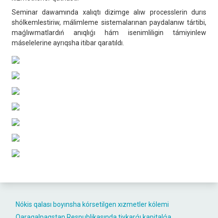
Seminar dawamında xalıqtı dizimge alıw processlerin durıs
shólkemlestiriw, málimleme sistemalarınan paydalanıw tártibi,
maǵlıwmatlardıń anıqlıǵı hám isenimliligin támiyinlew
máselelerine ayrıqsha itibar qaratıldı.
Nókis qalası boyınsha kórsetilgen xızmetler kólemi
Qaraqalpaqstan Respublikasında tiykarǵı kapitalǵa