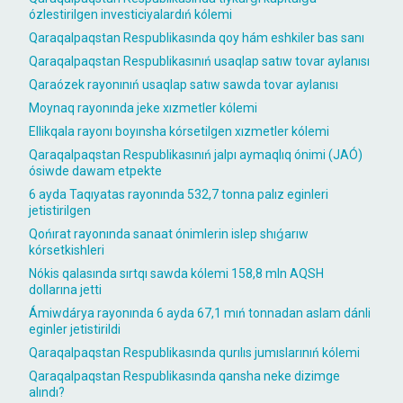
ózlestirilgen investiciyalardıń kólemi
Qaraqalpaqstan Respublikasında qoy hám eshkiler bas sanı
Qaraqalpaqstan Respublikasınıń usaqlap satıw tovar aylanısı
Qaraózek rayonınıń usaqlap satıw sawda tovar aylanısı
Moynaq rayonında jeke xızmetler kólemi
Ellikqala rayonı boyınsha kórsetilgen xızmetler kólemi
Qaraqalpaqstan Respublikasınıń jalpı aymaqlıq ónimi (JAÓ)
ósiwde dawam etpekte
6 ayda Taqıyatas rayonında 532,7 tonna palız eginleri
jetistirilgen
Qońırat rayonında sanaat ónimlerin islep shıǵarıw
kórsetkishleri
Nókis qalasında sırtqı sawda kólemi 158,8 mln AQSH
dollarına jetti
Ámiwdárya rayonında 6 ayda 67,1 mıń tonnadan aslam dánli
eginler jetistirildi
Qaraqalpaqstan Respublikasında qurılıs jumıslarınıń kólemi
Qaraqalpaqstan Respublikasında qansha neke dizimge
alındı?