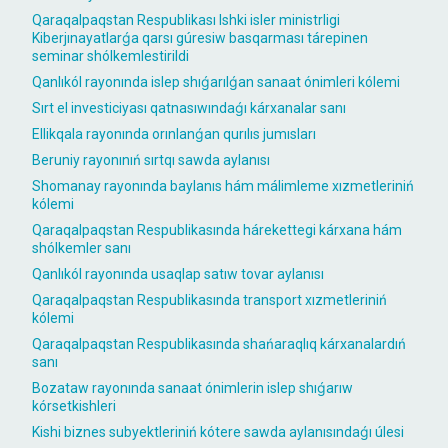
Qaraqalpaqstan Respublikası Ishki isler ministrligi
Kiberjınayatlarǵa qarsı gúresiw basqarması tárepinen
seminar shólkemlestirildi
Qanlıkól rayonında islep shıǵarılǵan sanaat ónimleri kólemi
Sırt el investiciyası qatnasıwındaǵı kárxanalar sanı
Ellikqala rayonında orınlanǵan qurılıs jumısları
Beruniy rayonınıń sırtqı sawda aylanısı
Shomanay rayonında baylanıs hám málimleme xızmetleriniń
kólemi
Qaraqalpaqstan Respublikasında hárekettegi kárxana hám
shólkemler sanı
Qanlıkól rayonında usaqlap satıw tovar aylanısı
Qaraqalpaqstan Respublikasında transport xızmetleriniń
kólemi
Qaraqalpaqstan Respublikasında shańaraqlıq kárxanalardıń
sanı
Bozataw rayonında sanaat ónimlerin islep shıǵarıw
kórsetkishleri
Kishi biznes subyektleriniń kótere sawda aylanısındaǵı úlesi