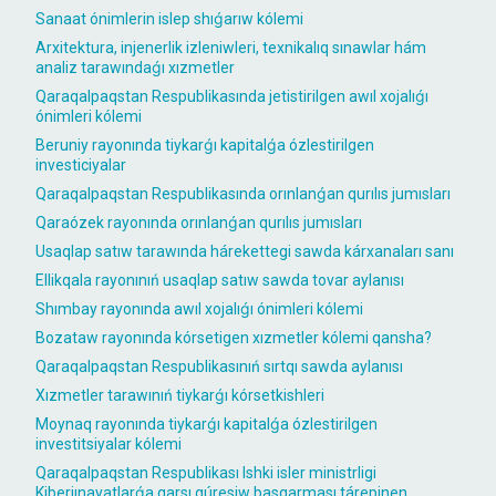
Sanaat ónimlerin islep shıǵarıw kólemi
Arxitektura, injenerlik izleniwleri, texnikalıq sınawlar hám
analiz tarawındaǵı xızmetler
Qaraqalpaqstan Respublikasında jetistirilgen awıl xojalıǵı
ónimleri kólemi
Beruniy rayonında tiykarǵı kapitalǵa ózlestirilgen
investiciyalar
Qaraqalpaqstan Respublikasında orınlanǵan qurılıs jumısları
Qaraózek rayonında orınlanǵan qurılıs jumısları
Usaqlap satıw tarawında hárekettegi sawda kárxanaları sanı
Ellikqala rayonınıń usaqlap satıw sawda tovar aylanısı
Shımbay rayonında awıl xojalıǵı ónimleri kólemi
Bozataw rayonında kórsetigen xızmetler kólemi qansha?
Qaraqalpaqstan Respublikasınıń sırtqı sawda aylanısı
Xızmetler tarawınıń tiykarǵı kórsetkishleri
Moynaq rayonında tiykarǵı kapitalǵa ózlestirilgen
investitsiyalar kólemi
Qaraqalpaqstan Respublikası Ishki isler ministrligi
Kiberjınayatlarǵa qarsı gúresiw basqarması tárepinen