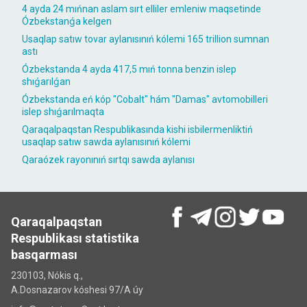
4 ayda 24 mıńnan aslam sırt elliler emleniw maqsetinde
Ózbekstanǵa kelgen
Usaqlap satıw tovar aylanısınıń kólemi 165 trillion sumnan
astı
Ózbekstanda 4 ayda 417,5 mıń tonna benzin islep
shıǵarılǵan
Ózbekstanda eń kóp "Cobalt" hám "Damas" avtomobilleri
islep shıǵarılmaqta
Qaraqalpaqstan Respublikasında kishi isbilermenliktiń
usaqlap satıw sawda aylanısınıń kólemi
Qaraózek rayonınıń sırtqı sawda aylanısı
Qaraqalpaqstan
Respublikası statistika
basqarması
230103, Nókis q.,
A.Dosnazarov kóshesi 97/A úy