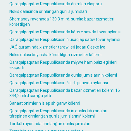
Qaraqalpaqstan Respublikasında ónimleri eksportı
Nókis qalasında orınlanǵan qurılıs jumısları
Shomanay rayonında 139,3 mlrd. sumlıq bazar xızmetleri
kórsetilgen
Qaraqalpaqstan Respublikasında kótere sawda tovar aylanısı
Qaraqalpaqstan Respublikasınıń usaqlap satıw tovar aylanısı
JAÓ quramında xızmetler tarawı eń joqarı úleske iye
Nókis qalası boyınsha kórsetilgen xızmetler kólemi
Qaraqalpaqstan Respublikasında miywe hám palız eginleri
eksportı
Qaraqalpaqstan Respublikasında qurılıs jumıslarınıń kólemi
Qaraqalpaqstan Respublikasınıń sırtqı sawda aylanası
Qaraqalpaqstan Respublikasında bazar xızmetleri kólemi 16
844,2 mlrd sumǵa jetti
Sanaat ónimlerin islep shıǵarıw kólemi
Qaraqalpaqstan Respublikasında iri qurılıs kárxanaları
tárepinen orınlanǵan qurılıs jumıslarınıń kólemi
Tórtkúl rayonında orınlanǵan qurılıs jumısları