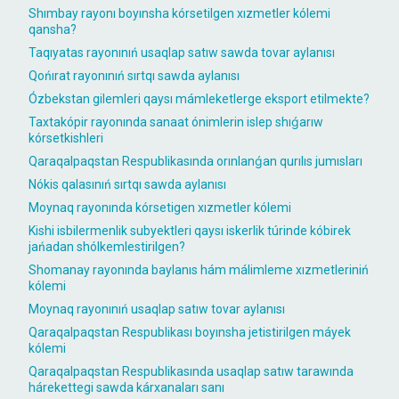
Shımbay rayonı boyınsha kórsetilgen xızmetler kólemi
qansha?
Taqıyatas rayonınıń usaqlap satıw sawda tovar aylanısı
Qońırat rayonınıń sırtqı sawda aylanısı
Ózbekstan gilemleri qaysı mámleketlerge eksport etilmekte?
Taxtakópir rayonında sanaat ónimlerin islep shıǵarıw
kórsetkishleri
Qaraqalpaqstan Respublikasında orınlanǵan qurılıs jumısları
Nókis qalasınıń sırtqı sawda aylanısı
Moynaq rayonında kórsetigen xızmetler kólemi
Kishi isbilermenlik subyektleri qaysı iskerlik túrinde kóbirek
jańadan shólkemlestirilgen?
Shomanay rayonında baylanıs hám málimleme xızmetleriniń
kólemi
Moynaq rayonınıń usaqlap satıw tovar aylanısı
Qaraqalpaqstan Respublikası boyınsha jetistirilgen máyek
kólemi
Qaraqalpaqstan Respublikasında usaqlap satıw tarawında
hárekettegi sawda kárxanaları sanı