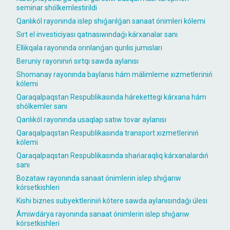
seminar shólkemlestirildi
Qanlıkól rayonında islep shıǵarılǵan sanaat ónimleri kólemi
Sırt el investiciyası qatnasıwındaǵı kárxanalar sanı
Ellikqala rayonında orınlanǵan qurılıs jumısları
Beruniy rayonınıń sırtqı sawda aylanısı
Shomanay rayonında baylanıs hám málimleme xızmetleriniń
kólemi
Qaraqalpaqstan Respublikasında hárekettegi kárxana hám
shólkemler sanı
Qanlıkól rayonında usaqlap satıw tovar aylanısı
Qaraqalpaqstan Respublikasında transport xızmetleriniń
kólemi
Qaraqalpaqstan Respublikasında shańaraqlıq kárxanalardıń
sanı
Bozataw rayonında sanaat ónimlerin islep shıǵarıw
kórsetkishleri
Kishi biznes subyektleriniń kótere sawda aylanısındaǵı úlesi
Ámiwdárya rayonında sanaat ónimlerin islep shıǵarıw
kórsetkishleri