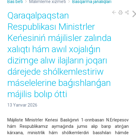
Bas beti
Málimleme xızmeti
Basqarma jańalıqları
Qaraqalpaqstan
Respublikası Ministrler
Keńesiniń májilisler zalında
xalıqtı hám awıl xojalıǵın
dizimge alıw ilajların joqarı
dárejede shólkemlestiriw
máselelerine baǵıshlanǵan
májilis bolıp ótti
13 Yanvar 2026
Májiliste Ministrler Keńesi Baslıǵınıń 1-orınbasarı N.Erlepesov
hám Respublikamız aymaǵında jumıs alıp barıp atırǵan
kárxana, ministrlik hám shólkemlerdiń basshıları hámde