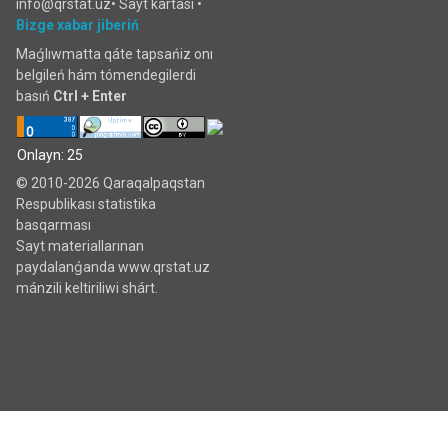
info@qrstat.uz•
Sayt kartası
•
Bizge xabar jiberiń
Maǵlıwmatta qáte tapsańiz onı
belgileń hám tómendegilerdi
basıń
Ctrl + Enter
Onlayn: 25
© 2010-2026 Qaraqalpaqstan
Respublikası statistika
basqarması
Sayt materiallarınan
paydalanǵanda www.qrstat.uz
mánzili keltiriliwi shárt.