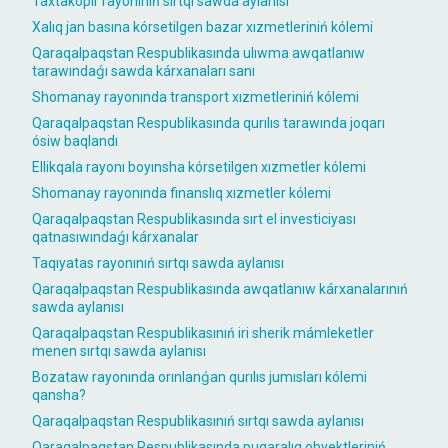
Taxtakópir rayonınıń sırtqı sawda aylanısı
Xalıq jan basına kórsetilgen bazar xızmetleriniń kólemi
Qaraqalpaqstan Respublikasında ulıwma awqatlanıw
tarawındaǵı sawda kárxanaları sanı
Shomanay rayonında transport xızmetleriniń kólemi
Qaraqalpaqstan Respublikasında qurılıs tarawında joqarı
ósiw baqlandı
Ellikqala rayonı boyınsha kórsetilgen xızmetler kólemi
Shomanay rayonında finanslıq xızmetler kólemi
Qaraqalpaqstan Respublikasında sırt el investiciyası
qatnasıwındaǵı kárxanalar
Taqıyatas rayonınıń sırtqı sawda aylanısı
Qaraqalpaqstan Respublikasında awqatlanıw kárxanalarınıń
sawda aylanısı
Qaraqalpaqstan Respublikasınıń iri sherik mámleketler
menen sırtqı sawda aylanısı
Bozataw rayonında orınlanǵan qurılıs jumısları kólemi
qansha?
Qaraqalpaqstan Respublikasınıń sırtqı sawda aylanısı
Qaraqalpaqstan Respublikasında puqaralıq obyektleriniń