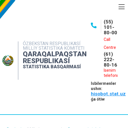
BASQARMA HAQQINDA
(55)
101-
ASHIQ MAǴLIWMATLAR
80-00
BASPALAR
Call
ÓZBEKSTAN RESPUBLIKASÍ
Centre
MILLIY STATISTIKA KOMITETI
INTERAKTIV XIZMETLER
QARAQALPAQSTAN
(61)
MÁLIMLEME XIZMETI
222-
RESPUBLIKASÍ
80-16
STATISTIKA BASQARMASÍ
MÚRÁJAATLAR
Isenim
telefonı
KONTAKTLAR
Isbilermenler
ushın:
hisobot.stat.uz
ǵa ótiw