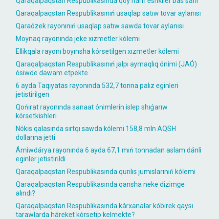
Qaraqalpaqstan Respublikasında qoy hám eshkiler bas sanı
Qaraqalpaqstan Respublikasınıń usaqlap satıw tovar aylanısı
Qaraózek rayonınıń usaqlap satıw sawda tovar aylanısı
Moynaq rayonında jeke xızmetler kólemi
Ellikqala rayonı boyınsha kórsetilgen xızmetler kólemi
Qaraqalpaqstan Respublikasınıń jalpı aymaqlıq ónimi (JAÓ)
ósiwde dawam etpekte
6 ayda Taqıyatas rayonında 532,7 tonna palız eginleri
jetistirilgen
Qońırat rayonında sanaat ónimlerin islep shıǵarıw
kórsetkishleri
Nókis qalasında sırtqı sawda kólemi 158,8 mln AQSH
dollarına jetti
Ámiwdárya rayonında 6 ayda 67,1 mıń tonnadan aslam dánli
eginler jetistirildi
Qaraqalpaqstan Respublikasında qurılıs jumıslarınıń kólemi
Qaraqalpaqstan Respublikasında qansha neke dizimge
alındı?
Qaraqalpaqstan Respublikasında kárxanalar kóbirek qaysı
tarawlarda háreket kórsetip kelmekte?