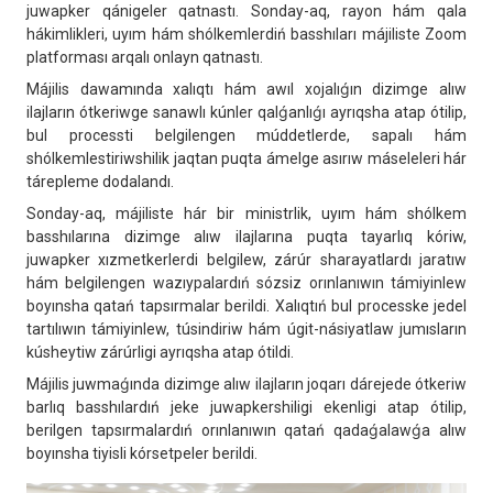
juwapker qánigeler qatnastı. Sonday-aq, rayon hám qala
hákimlikleri, uyım hám shólkemlerdiń basshıları májiliste Zoom
platforması arqalı onlayn qatnastı.
Májilis dawamında xalıqtı hám awıl xojalıǵın dizimge alıw
ilajların ótkeriwge sanawlı kúnler qalǵanlıǵı ayrıqsha atap ótilip,
bul processti belgilengen múddetlerde, sapalı hám
shólkemlestiriwshilik jaqtan puqta ámelge asırıw máseleleri hár
tárepleme dodalandı.
Sonday-aq, májiliste hár bir ministrlik, uyım hám shólkem
basshılarına dizimge alıw ilajlarına puqta tayarlıq kóriw,
juwapker xızmetkerlerdi belgilew, zárúr sharayatlardı jaratıw
hám belgilengen wazıypalardıń sózsiz orınlanıwın támiyinlew
boyınsha qatań tapsırmalar berildi. Xalıqtıń bul processke jedel
tartılıwın támiyinlew, túsindiriw hám úgit-násiyatlaw jumısların
kúsheytiw zárúrligi ayrıqsha atap ótildi.
Májilis juwmaǵında dizimge alıw ilajların joqarı dárejede ótkeriw
barlıq basshılardıń jeke juwapkershiligi ekenligi atap ótilip,
berilgen tapsırmalardıń orınlanıwın qatań qadaǵalawǵa alıw
boyınsha tiyisli kórsetpeler berildi.