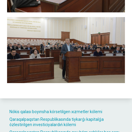
Nókis qalası boyınsha kórsetilgen xızmetler kólemi
Qaraqalpaqstan Respublikasında tiykarǵı kapitalǵa
ózlestirilgen investiciyalardıń kólemi