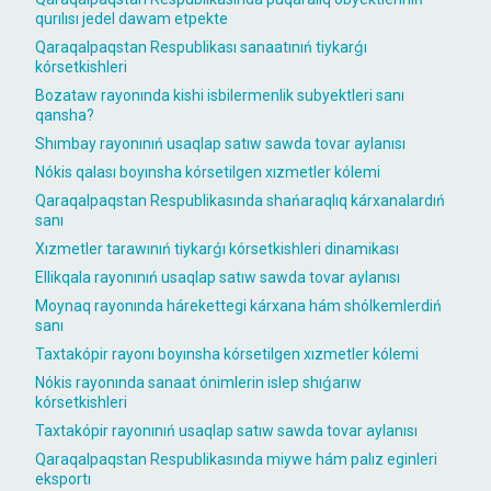
qurılısı jedel dawam etpekte
Qaraqalpaqstan Respublikası sanaatınıń tiykarǵı
kórsetkishleri
Bozataw rayonında kishi isbilermenlik subyektleri sanı
qansha?
Shımbay rayonınıń usaqlap satıw sawda tovar aylanısı
Nókis qalası boyınsha kórsetilgen xızmetler kólemi
Qaraqalpaqstan Respublikasında shańaraqlıq kárxanalardıń
sanı
Xızmetler tarawınıń tiykarǵı kórsetkishleri dinamikası
Ellikqala rayonınıń usaqlap satıw sawda tovar aylanısı
Moynaq rayonında hárekettegi kárxana hám shólkemlerdiń
sanı
Taxtakópir rayonı boyınsha kórsetilgen xızmetler kólemi
Nókis rayonında sanaat ónimlerin islep shıǵarıw
kórsetkishleri
Taxtakópir rayonınıń usaqlap satıw sawda tovar aylanısı
Qaraqalpaqstan Respublikasında miywe hám palız eginleri
eksportı