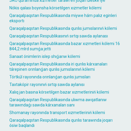
JAÓ quramında xızmetler tarawı eń joqarı úleske iye
Nókis qalası boyınsha kórsetilgen xızmetler kólemi
Qaraqalpaqstan Respublikasında miywe hám palız eginleri
eksportı
Qaraqalpaqstan Respublikasında qurılıs jumıslarınıń kólemi
Qaraqalpaqstan Respublikasınıń sırtqı sawda aylanası
Qaraqalpaqstan Respublikasında bazar xızmetleri kólemi 16
844,2 mlrd sumǵa jetti
Sanaat ónimlerin islep shıǵarıw kólemi
Qaraqalpaqstan Respublikasında iri qurılıs kárxanaları
tárepinen orınlanǵan qurılıs jumıslarınıń kólemi
Tórtkúl rayonında orınlanǵan qurılıs jumısları
Taxtakópir rayonınıń sırtqı sawda aylanısı
Xalıq jan basına kórsetilgen bazar xızmetleriniń kólemi
Qaraqalpaqstan Respublikasında ulıwma awqatlanıw
tarawındaǵı sawda kárxanaları sanı
Shomanay rayonında transport xızmetleriniń kólemi
Qaraqalpaqstan Respublikasında qurılıs tarawında joqarı
ósiw baqlandı