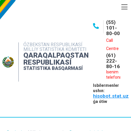
BASQARMA HAQQINDA
(55)
101-
ASHIQ MAǴLIWMATLAR
80-00
BASPALAR
Call
ÓZBEKSTAN RESPUBLIKASÍ
Centre
MILLIY STATISTIKA KOMITETI
INTERAKTIV XIZMETLER
QARAQALPAQSTAN
(61)
MÁLIMLEME XIZMETI
222-
RESPUBLIKASÍ
80-16
STATISTIKA BASQARMASÍ
MÚRÁJAATLAR
Isenim
telefonı
KONTAKTLAR
Isbilermenler
ushın:
hisobot.stat.uz
ǵa ótiw