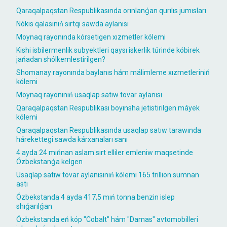
Qaraqalpaqstan Respublikasında orınlanǵan qurılıs jumısları
Nókis qalasınıń sırtqı sawda aylanısı
Moynaq rayonında kórsetigen xızmetler kólemi
Kishi isbilermenlik subyektleri qaysı iskerlik túrinde kóbirek
jańadan shólkemlestirilgen?
Shomanay rayonında baylanıs hám málimleme xızmetleriniń
kólemi
Moynaq rayonınıń usaqlap satıw tovar aylanısı
Qaraqalpaqstan Respublikası boyınsha jetistirilgen máyek
kólemi
Qaraqalpaqstan Respublikasında usaqlap satıw tarawında
hárekettegi sawda kárxanaları sanı
4 ayda 24 mıńnan aslam sırt elliler emleniw maqsetinde
Ózbekstanǵa kelgen
Usaqlap satıw tovar aylanısınıń kólemi 165 trillion sumnan
astı
Ózbekstanda 4 ayda 417,5 mıń tonna benzin islep
shıǵarılǵan
Ózbekstanda eń kóp "Cobalt" hám "Damas" avtomobilleri