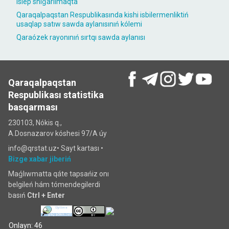
islep shıǵarılmaqta
Qaraqalpaqstan Respublikasında kishi isbilermenliktiń
usaqlap satıw sawda aylanısınıń kólemi
Qaraózek rayonınıń sırtqı sawda aylanısı
Qaraqalpaqstan
Respublikası statistika
basqarması
230103, Nókis q.,
A.Dosnazarov kóshesi 97/A úy
info@qrstat.uz•
Sayt kartası
•
Bizge xabar jiberiń
Maǵlıwmatta qáte tapsańiz onı
belgileń hám tómendegilerdi
basıń
Ctrl + Enter
Onlayn: 46