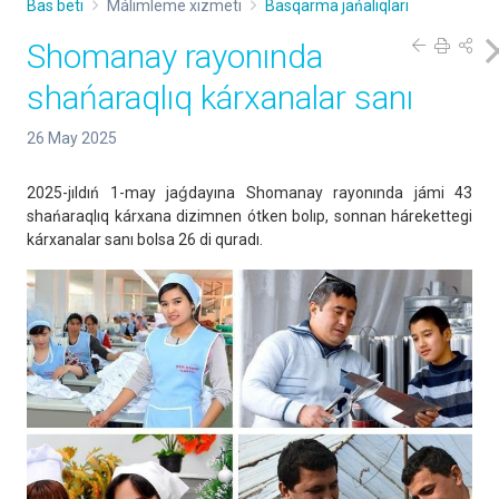
Bas beti
Málimleme xızmeti
Basqarma jańalıqları
Shomanay rayonında
shańaraqlıq kárxanalar sanı
26 May 2025
2025-jıldıń 1-may jaǵdayına Shomanay rayonında jámi 43
shańaraqlıq kárxana dizimnen ótken bolıp, sonnan hárekettegi
kárxanalar sanı bolsa 26 di quradı.