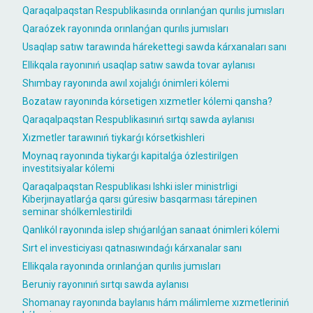
Qaraqalpaqstan Respublikasında orınlanǵan qurılıs jumısları
Qaraózek rayonında orınlanǵan qurılıs jumısları
Usaqlap satıw tarawında hárekettegi sawda kárxanaları sanı
Ellikqala rayonınıń usaqlap satıw sawda tovar aylanısı
Shımbay rayonında awıl xojalıǵı ónimleri kólemi
Bozataw rayonında kórsetigen xızmetler kólemi qansha?
Qaraqalpaqstan Respublikasınıń sırtqı sawda aylanısı
Xızmetler tarawınıń tiykarǵı kórsetkishleri
Moynaq rayonında tiykarǵı kapitalǵa ózlestirilgen
investitsiyalar kólemi
Qaraqalpaqstan Respublikası Ishki isler ministrligi
Kiberjınayatlarǵa qarsı gúresiw basqarması tárepinen
seminar shólkemlestirildi
Qanlıkól rayonında islep shıǵarılǵan sanaat ónimleri kólemi
Sırt el investiciyası qatnasıwındaǵı kárxanalar sanı
Ellikqala rayonında orınlanǵan qurılıs jumısları
Beruniy rayonınıń sırtqı sawda aylanısı
Shomanay rayonında baylanıs hám málimleme xızmetleriniń