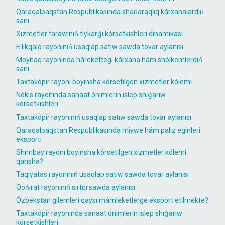
Qaraqalpaqstan Respublikasında shańaraqlıq kárxanalardıń
sanı
Xızmetler tarawınıń tiykarǵı kórsetkishleri dinamikası
Ellikqala rayonınıń usaqlap satıw sawda tovar aylanısı
Moynaq rayonında hárekettegi kárxana hám shólkemlerdiń
sanı
Taxtakópir rayonı boyınsha kórsetilgen xızmetler kólemi
Nókis rayonında sanaat ónimlerin islep shıǵarıw
kórsetkishleri
Taxtakópir rayonınıń usaqlap satıw sawda tovar aylanısı
Qaraqalpaqstan Respublikasında miywe hám palız eginleri
eksportı
Shımbay rayonı boyınsha kórsetilgen xızmetler kólemi
qansha?
Taqıyatas rayonınıń usaqlap satıw sawda tovar aylanısı
Qońırat rayonınıń sırtqı sawda aylanısı
Ózbekstan gilemleri qaysı mámleketlerge eksport etilmekte?
Taxtakópir rayonında sanaat ónimlerin islep shıǵarıw
kórsetkishleri