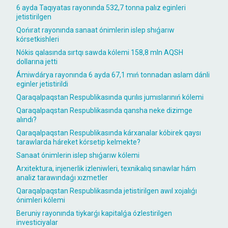
6 ayda Taqıyatas rayonında 532,7 tonna palız eginleri
jetistirilgen
Qońırat rayonında sanaat ónimlerin islep shıǵarıw
kórsetkishleri
Nókis qalasında sırtqı sawda kólemi 158,8 mln AQSH
dollarına jetti
Ámiwdárya rayonında 6 ayda 67,1 mıń tonnadan aslam dánli
eginler jetistirildi
Qaraqalpaqstan Respublikasında qurılıs jumıslarınıń kólemi
Qaraqalpaqstan Respublikasında qansha neke dizimge
alındı?
Qaraqalpaqstan Respublikasında kárxanalar kóbirek qaysı
tarawlarda háreket kórsetip kelmekte?
Sanaat ónimlerin islep shıǵarıw kólemi
Arxitektura, injenerlik izleniwleri, texnikalıq sınawlar hám
analiz tarawındaǵı xızmetler
Qaraqalpaqstan Respublikasında jetistirilgen awıl xojalıǵı
ónimleri kólemi
Beruniy rayonında tiykarǵı kapitalǵa ózlestirilgen
investiciyalar