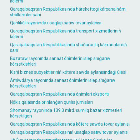
kólemi
Qaraqalpaqstan Respublikasında hárekettegi kárxana hám
shólkemler sanı
Qanlıkól rayonında usaqlap satıw tovar aylanısı
Qaraqalpaqstan Respublikasında transport xızmetleriniń
kólemi
Qaraqalpaqstan Respublikasında shańaraqlıq kárxanalardıń
sanı
Bozataw rayonında sanaat ónimlerin islep shıǵarıw
kórsetkishleri
Kishi biznes subyektleriniń kótere sawda aylanısındaǵı úlesi
Ámiwdárya rayonında sanaat ónimlerin islep shıǵarıw
kórsetkishleri
Qaraqalpaqstan Respublikasında ónimleri eksportı
Nókis qalasında orınlanǵan qurılıs jumısları
Shomanay rayonında 139,3 mlrd. sumlıq bazar xızmetleri
kórsetilgen
Qaraqalpaqstan Respublikasında kótere sawda tovar aylanısı
Qaraqalpaqstan Respublikasınıń usaqlap satıw tovar aylanısı