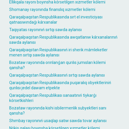
Ellikqala rayonı boyınsha kórsetilgen xızmetler kólemi
Shomanay rayonında finanslıq xızmetler kólemi
Qaraqalpaqstan Respublikasında sırt el investiciyası
qatnasıwındaǵı kárxanalar
Taqıyatas rayonınıń sırtqı sawda aylanısı
Qaraqalpaqstan Respublikasında awqatlanıw kárxanalarınıń
sawda aylanısı
Qaraqalpaqstan Respublikasınıń iri sherik mámleketler
menen sırtqı sawda aylanısı
Bozataw rayonında orınlanǵan qurılıs jumısları kólemi
qansha?
Qaraqalpaqstan Respublikasınıń sırtqı sawda aylanısı
Qaraqalpaqstan Respublikasında puqaralıq obyektleriniń
qurılısı jedel dawam etpekte
Qaraqalpaqstan Respublikası sanaatınıń tiykarǵı
kórsetkishleri
Bozataw rayonında kishi isbilermenlik subyektleri sanı
qansha?
Shımbay rayonınıń usaqlap satıw sawda tovar aylanısı
Nókis qalası boyınsha kórsetilgen xızmetler kólemi