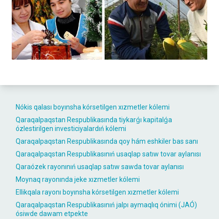
Nókis qalası boyınsha kórsetilgen xızmetler kólemi
Qaraqalpaqstan Respublikasında tiykarǵı kapitalǵa
ózlestirilgen investiciyalardıń kólemi
Qaraqalpaqstan Respublikasında qoy hám eshkiler bas sanı
Qaraqalpaqstan Respublikasınıń usaqlap satıw tovar aylanısı
Qaraózek rayonınıń usaqlap satıw sawda tovar aylanısı
Moynaq rayonında jeke xızmetler kólemi
Ellikqala rayonı boyınsha kórsetilgen xızmetler kólemi
Qaraqalpaqstan Respublikasınıń jalpı aymaqlıq ónimi (JAÓ)
ósiwde dawam etpekte