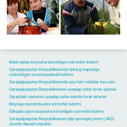
Nókis qalası boyınsha kórsetilgen xızmetler kólemi
Qaraqalpaqstan Respublikasında tiykarǵı kapitalǵa
ózlestirilgen investiciyalardıń kólemi
Qaraqalpaqstan Respublikasında qoy hám eshkiler bas sanı
Qaraqalpaqstan Respublikasınıń usaqlap satıw tovar aylanısı
Qaraózek rayonınıń usaqlap satıw sawda tovar aylanısı
Moynaq rayonında jeke xızmetler kólemi
Ellikqala rayonı boyınsha kórsetilgen xızmetler kólemi
Qaraqalpaqstan Respublikasınıń jalpı aymaqlıq ónimi (JAÓ)
ósiwde dawam etpekte