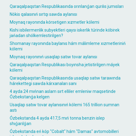
Qaraqalpaqstan Respublikasında orınlanǵan qurılıs jumısları
Nókis qalasınıń sırtqı sawda aylanısı
Moynaq rayonında kórsetigen xızmetler kólemi
Kishi isbilermenlik subyektleri qaysı iskerlik túrinde kóbirek
jańadan shólkemlestirilgen?
Shomanay rayonında baylanıs hám málimleme xızmetleriniń
kólemi
Moynaq rayonınıń usaqlap satıw tovar aylanısı
Qaraqalpaqstan Respublikası boyınsha jetistirilgen máyek
kólemi
Qaraqalpaqstan Respublikasında usaqlap satıw tarawında
hárekettegi sawda kárxanaları sanı
4 ayda 24 mıńnan aslam sırt elliler emleniw maqsetinde
Ózbekstanǵa kelgen
Usaqlap satıw tovar aylanısınıń kólemi 165 trillion sumnan
astı
Ózbekstanda 4 ayda 417,5 mıń tonna benzin islep
shıǵarılǵan
Ózbekstanda eń kóp "Cobalt" hám "Damas" avtomobilleri