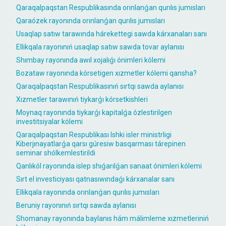
Qaraqalpaqstan Respublikasında orınlanǵan qurılıs jumısları
Qaraózek rayonında orınlanǵan qurılıs jumısları
Usaqlap satıw tarawında hárekettegi sawda kárxanaları sanı
Ellikqala rayonınıń usaqlap satıw sawda tovar aylanısı
Shımbay rayonında awıl xojalıǵı ónimleri kólemi
Bozataw rayonında kórsetigen xızmetler kólemi qansha?
Qaraqalpaqstan Respublikasınıń sırtqı sawda aylanısı
Xızmetler tarawınıń tiykarǵı kórsetkishleri
Moynaq rayonında tiykarǵı kapitalǵa ózlestirilgen
investitsiyalar kólemi
Qaraqalpaqstan Respublikası Ishki isler ministrligi
Kiberjınayatlarǵa qarsı gúresiw basqarması tárepinen
seminar shólkemlestirildi
Qanlıkól rayonında islep shıǵarılǵan sanaat ónimleri kólemi
Sırt el investiciyası qatnasıwındaǵı kárxanalar sanı
Ellikqala rayonında orınlanǵan qurılıs jumısları
Beruniy rayonınıń sırtqı sawda aylanısı
Shomanay rayonında baylanıs hám málimleme xızmetleriniń