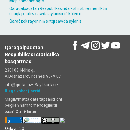
islep shıǵarılmaqta
Qaraqalpaqstan Respublikasında kishi isbilermenliktiń
usaqlap satıw sawda aylanısınıń kólemi
Qaraózek rayonınıń sırtqı sawda aylanısı
Qaraqalpaqstan
Respublikası statistika
basqarması
230103, Nókis q.,
A.Dosnazarov kóshesi 97/A úy
info@qrstat.uz•
Sayt kartası
•
Bizge xabar jiberiń
Maǵlıwmatta qáte tapsańiz onı
belgileń hám tómendegilerdi
basıń
Ctrl + Enter
Onlayn: 20