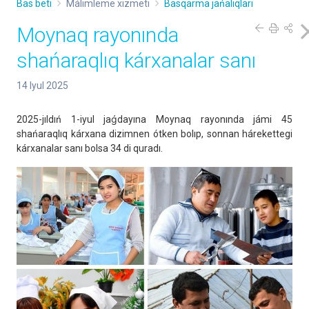
Bas beti
Málimleme xızmeti
Basqarma jańalıqları
Moynaq rayonında
shańaraqlıq kárxanalar sanı
14 Iyul 2025
2025-jıldıń 1-iyul jaǵdayına Moynaq rayonında jámi 45
shańaraqlıq kárxana dizimnen ótken bolıp, sonnan hárekettegi
kárxanalar sanı bolsa 34 di quradı.