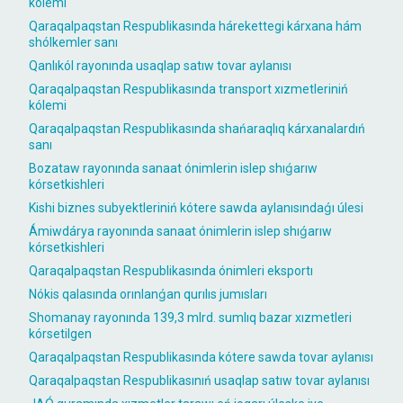
kólemi
Qaraqalpaqstan Respublikasında hárekettegi kárxana hám
shólkemler sanı
Qanlıkól rayonında usaqlap satıw tovar aylanısı
Qaraqalpaqstan Respublikasında transport xızmetleriniń
kólemi
Qaraqalpaqstan Respublikasında shańaraqlıq kárxanalardıń
sanı
Bozataw rayonında sanaat ónimlerin islep shıǵarıw
kórsetkishleri
Kishi biznes subyektleriniń kótere sawda aylanısındaǵı úlesi
Ámiwdárya rayonında sanaat ónimlerin islep shıǵarıw
kórsetkishleri
Qaraqalpaqstan Respublikasında ónimleri eksportı
Nókis qalasında orınlanǵan qurılıs jumısları
Shomanay rayonında 139,3 mlrd. sumlıq bazar xızmetleri
kórsetilgen
Qaraqalpaqstan Respublikasında kótere sawda tovar aylanısı
Qaraqalpaqstan Respublikasınıń usaqlap satıw tovar aylanısı