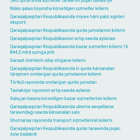
JAÓ quramında xızmetler tarawı eń joqarı úleske iye
Nókis qalası boyınsha kórsetilgen xızmetler kólemi
Qaraqalpaqstan Respublikasında miywe hám palız eginleri
eksportı
Qaraqalpaqstan Respublikasında qurılıs jumıslarınıń kólemi
Qaraqalpaqstan Respublikasınıń sırtqı sawda aylanası
Qaraqalpaqstan Respublikasında bazar xızmetleri kólemi 16
844,2 mlrd sumǵa jetti
Sanaat ónimlerin islep shıǵarıw kólemi
Qaraqalpaqstan Respublikasında iri qurılıs kárxanaları
tárepinen orınlanǵan qurılıs jumıslarınıń kólemi
Tórtkúl rayonında orınlanǵan qurılıs jumısları
Taxtakópir rayonınıń sırtqı sawda aylanısı
Xalıq jan basına kórsetilgen bazar xızmetleriniń kólemi
Qaraqalpaqstan Respublikasında ulıwma awqatlanıw
tarawındaǵı sawda kárxanaları sanı
Shomanay rayonında transport xızmetleriniń kólemi
Qaraqalpaqstan Respublikasında qurılıs tarawında joqarı
ósiw baqlandı