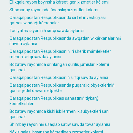
Ellikqala rayonı boyınsha kórsetilgen xızmetler kólemi
Shomanay rayonında finanslıq xızmetler kólemi
Qaraqalpaqstan Respublikasında sırt el investiciyası
qatnasıwındaǵı kárxanalar
Taqıyatas rayonınıń sırtqı sawda aylanısı
Qaraqalpaqstan Respublikasında awqatlanıw kárxanalarınıń
sawda aylanısı
Qaraqalpaqstan Respublikasınıń iri sherik mámleketler
menen sırtqı sawda aylanısı
Bozataw rayonında orınlanǵan qurılıs jumısları kólemi
qansha?
Qaraqalpaqstan Respublikasınıń sırtqı sawda aylanısı
Qaraqalpaqstan Respublikasında puqaralıq obyektleriniń
qurılısı jedel dawam etpekte
Qaraqalpaqstan Respublikası sanaatınıń tiykarǵı
kórsetkishleri
Bozataw rayonında kishi isbilermenlik subyektleri sanı
qansha?
Shımbay rayonınıń usaqlap satıw sawda tovar aylanısı
Nókis qalası boyınsha kórsetilgen xızmetler kólemi