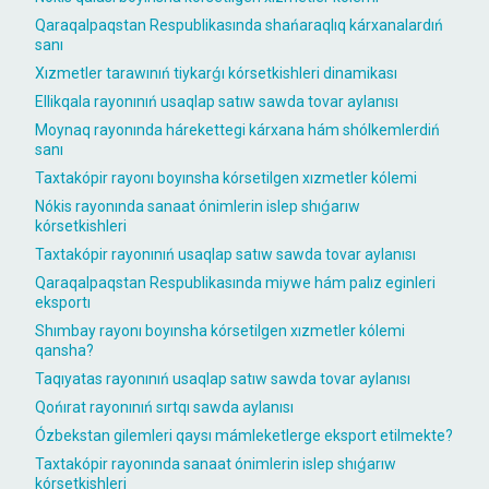
Qaraqalpaqstan Respublikasında shańaraqlıq kárxanalardıń
sanı
Xızmetler tarawınıń tiykarǵı kórsetkishleri dinamikası
Ellikqala rayonınıń usaqlap satıw sawda tovar aylanısı
Moynaq rayonında hárekettegi kárxana hám shólkemlerdiń
sanı
Taxtakópir rayonı boyınsha kórsetilgen xızmetler kólemi
Nókis rayonında sanaat ónimlerin islep shıǵarıw
kórsetkishleri
Taxtakópir rayonınıń usaqlap satıw sawda tovar aylanısı
Qaraqalpaqstan Respublikasında miywe hám palız eginleri
eksportı
Shımbay rayonı boyınsha kórsetilgen xızmetler kólemi
qansha?
Taqıyatas rayonınıń usaqlap satıw sawda tovar aylanısı
Qońırat rayonınıń sırtqı sawda aylanısı
Ózbekstan gilemleri qaysı mámleketlerge eksport etilmekte?
Taxtakópir rayonında sanaat ónimlerin islep shıǵarıw
kórsetkishleri