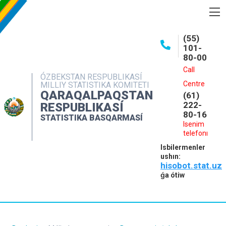
BASQARMA HAQQINDA
(55)
101-
ASHIQ MAǴLIWMATLAR
80-00
BASPALAR
Call
ÓZBEKSTAN RESPUBLIKASÍ
Centre
MILLIY STATISTIKA KOMITETI
INTERAKTIV XIZMETLER
QARAQALPAQSTAN
(61)
MÁLIMLEME XIZMETI
222-
RESPUBLIKASÍ
80-16
STATISTIKA BASQARMASÍ
MÚRÁJAATLAR
Isenim
telefonı
KONTAKTLAR
Isbilermenler
ushın:
hisobot.stat.uz
ǵa ótiw