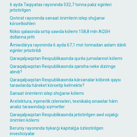
6 ayda Taqıyatas rayonında 532,7 tonna palız eginleri
jetistirilgen
Qońırat rayonında sanaat ónimlerin islep shıǵarıw
kórsetkishleri
Nókis qalasında sırtqı sawda kólemi 158,8 mln AQSH
dollarına jetti
Ámiwdárya rayonında 6 ayda 67,1 mıń tonnadan aslam dánli
eginler jetistirildi
Qaraqalpaqstan Respublikasında qurılıs jumıslarınıń kólemi
Qaraqalpaqstan Respublikasında qansha neke dizimge
alındı?
Qaraqalpaqstan Respublikasında kárxanalar kóbirek qaysı
tarawlarda háreket kórsetip kelmekte?
Sanaat ónimlerin islep shıǵarıw kólemi
Arxitektura, injenerlik izleniwleri, texnikalıq sınawlar hám
analiz tarawındaǵı xızmetler
Qaraqalpaqstan Respublikasında jetistirilgen awıl xojalıǵı
ónimleri kólemi
Beruniy rayonında tiykarǵı kapitalǵa ózlestirilgen
investiciyalar