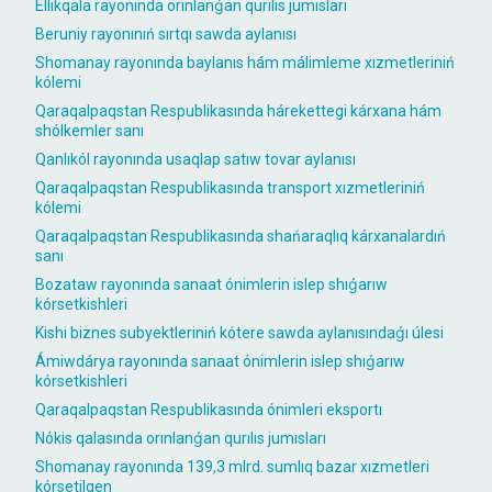
Ellikqala rayonında orınlanǵan qurılıs jumısları
Beruniy rayonınıń sırtqı sawda aylanısı
Shomanay rayonında baylanıs hám málimleme xızmetleriniń
kólemi
Qaraqalpaqstan Respublikasında hárekettegi kárxana hám
shólkemler sanı
Qanlıkól rayonında usaqlap satıw tovar aylanısı
Qaraqalpaqstan Respublikasında transport xızmetleriniń
kólemi
Qaraqalpaqstan Respublikasında shańaraqlıq kárxanalardıń
sanı
Bozataw rayonında sanaat ónimlerin islep shıǵarıw
kórsetkishleri
Kishi biznes subyektleriniń kótere sawda aylanısındaǵı úlesi
Ámiwdárya rayonında sanaat ónimlerin islep shıǵarıw
kórsetkishleri
Qaraqalpaqstan Respublikasında ónimleri eksportı
Nókis qalasında orınlanǵan qurılıs jumısları
Shomanay rayonında 139,3 mlrd. sumlıq bazar xızmetleri
kórsetilgen