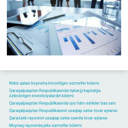
Nókis qalası boyınsha kórsetilgen xızmetler kólemi
Qaraqalpaqstan Respublikasında tiykarǵı kapitalǵa
ózlestirilgen investiciyalardıń kólemi
Qaraqalpaqstan Respublikasında qoy hám eshkiler bas sanı
Qaraqalpaqstan Respublikasınıń usaqlap satıw tovar aylanısı
Qaraózek rayonınıń usaqlap satıw sawda tovar aylanısı
Moynaq rayonında jeke xızmetler kólemi