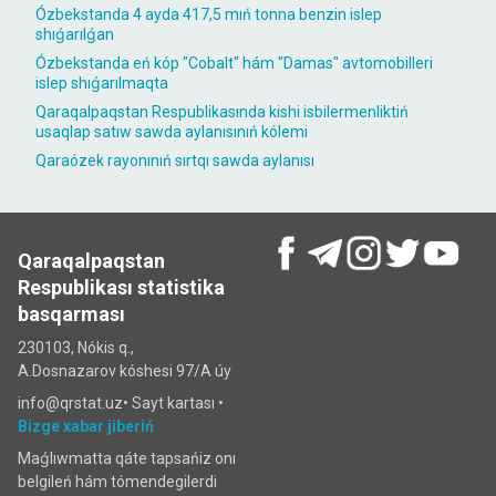
Ózbekstanda 4 ayda 417,5 mıń tonna benzin islep
shıǵarılǵan
Ózbekstanda eń kóp "Cobalt" hám "Damas" avtomobilleri
islep shıǵarılmaqta
Qaraqalpaqstan Respublikasında kishi isbilermenliktiń
usaqlap satıw sawda aylanısınıń kólemi
Qaraózek rayonınıń sırtqı sawda aylanısı
Qaraqalpaqstan
Respublikası statistika
basqarması
230103, Nókis q.,
A.Dosnazarov kóshesi 97/A úy
info@qrstat.uz•
Sayt kartası
•
Bizge xabar jiberiń
Maǵlıwmatta qáte tapsańiz onı
belgileń hám tómendegilerdi