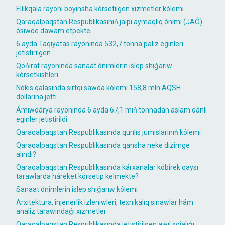
Ellikqala rayonı boyınsha kórsetilgen xızmetler kólemi
Qaraqalpaqstan Respublikasınıń jalpı aymaqlıq ónimi (JAÓ)
ósiwde dawam etpekte
6 ayda Taqıyatas rayonında 532,7 tonna palız eginleri
jetistirilgen
Qońırat rayonında sanaat ónimlerin islep shıǵarıw
kórsetkishleri
Nókis qalasında sırtqı sawda kólemi 158,8 mln AQSH
dollarına jetti
Ámiwdárya rayonında 6 ayda 67,1 mıń tonnadan aslam dánli
eginler jetistirildi
Qaraqalpaqstan Respublikasında qurılıs jumıslarınıń kólemi
Qaraqalpaqstan Respublikasında qansha neke dizimge
alındı?
Qaraqalpaqstan Respublikasında kárxanalar kóbirek qaysı
tarawlarda háreket kórsetip kelmekte?
Sanaat ónimlerin islep shıǵarıw kólemi
Arxitektura, injenerlik izleniwleri, texnikalıq sınawlar hám
analiz tarawındaǵı xızmetler
Qaraqalpaqstan Respublikasında jetistirilgen awıl xojalıǵı