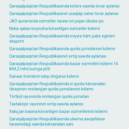
Qaraqalpaqstan Respublikasında kótere sawda tovar aylanısı
Qaraqalpaqstan Respublikasınıń usaqlap satıw tovar aylanısı
JAÓ quramında xızmetler tarawı eń joqarı úleske iye
Nókis qalası boyınsha kórsetilgen xızmetler kólemi
Qaraqalpaqstan Respublikasında miywe hám palız eginleri
eksportı
Qaraqalpaqstan Respublikasında qurılıs jumıslarınıń kólemi
Qaraqalpaqstan Respublikasınıń sırtqı sawda aylanası
Qaraqalpaqstan Respublikasında bazar xızmetleri kólemi 16
844,2 mlrd sumǵa jetti
Sanaat ónimlerin islep shıǵarıw kólemi
Qaraqalpaqstan Respublikasında iri qurılıs kárxanaları
tárepinen orınlanǵan qurılıs jumıslarınıń kólemi
Tórtkúl rayonında orınlanǵan qurılıs jumısları
Taxtakópir rayonınıń sırtqı sawda aylanısı
Xalıq jan basına kórsetilgen bazar xızmetleriniń kólemi
Qaraqalpaqstan Respublikasında ulıwma awqatlanıw
tarawındaǵı sawda kárxanaları sanı