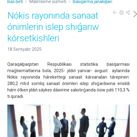
Bas beti
Málimleme xızmeti
Basqarma jańalıqları
Nókis rayonında sanaat
ónimlerin islep shıǵarıw
kórsetkishleri
18 Sentyabr 2025
Qaraqalpaqstan Respublikası statistika basqarması
maǵlıwmatlarına bola, 2025- jıldıń yanvar- avgust aylarında
Nókis rayonında hárekettegi sanaat kárxanaları tárepinen
280,2 mlrd somlıq sanaat ónimleri islep shıǵarılıwına erisildi
hám ótken jıldıń sáykes dáwirine salıstırǵanda ósiw páti 110,3 %
ti quradı.