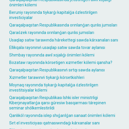
ónimleri kólemi
Beruniy rayonında tiykarǵı kapitalǵa ózlestirilgen
investiciyalar
Qaraqalpaqstan Respublikasında orınlanǵan qurılıs jumısları
Qaraózek rayonında orınlanǵan qurılıs jumısları
Usaqlap satıw tarawında hárekettegi sawda kárxanaları sanı
Ellikqala rayonınıń usaqlap satıw sawda tovar aylanısı
Shımbay rayonında awıl xojalıǵı ónimleri kólemi
Bozataw rayonında kórsetigen xızmetler kólemi qansha?
Qaraqalpaqstan Respublikasınıń sırtqı sawda aylanısı
Xızmetler tarawınıń tiykarǵı kórsetkishleri
Moynaq rayonında tiykarǵı kapitalǵa ózlestirilgen
investitsiyalar kólemi
Qaraqalpaqstan Respublikası Ishki isler ministrligi
Kiberjınayatlarǵa qarsı gúresiw basqarması tárepinen
seminar shólkemlestirildi
Qanlıkól rayonında islep shıǵarılǵan sanaat ónimleri kólemi
Sırt el investiciyası qatnasıwındaǵı kárxanalar sanı