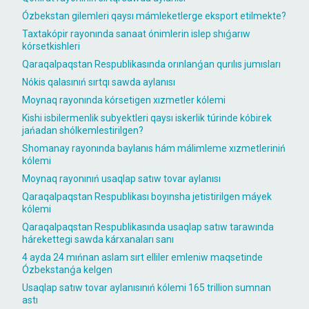
Ózbekstan gilemleri qaysı mámleketlerge eksport etilmekte?
Taxtakópir rayonında sanaat ónimlerin islep shıǵarıw
kórsetkishleri
Qaraqalpaqstan Respublikasında orınlanǵan qurılıs jumısları
Nókis qalasınıń sırtqı sawda aylanısı
Moynaq rayonında kórsetigen xızmetler kólemi
Kishi isbilermenlik subyektleri qaysı iskerlik túrinde kóbirek
jańadan shólkemlestirilgen?
Shomanay rayonında baylanıs hám málimleme xızmetleriniń
kólemi
Moynaq rayonınıń usaqlap satıw tovar aylanısı
Qaraqalpaqstan Respublikası boyınsha jetistirilgen máyek
kólemi
Qaraqalpaqstan Respublikasında usaqlap satıw tarawında
hárekettegi sawda kárxanaları sanı
4 ayda 24 mıńnan aslam sırt elliler emleniw maqsetinde
Ózbekstanǵa kelgen
Usaqlap satıw tovar aylanısınıń kólemi 165 trillion sumnan
astı