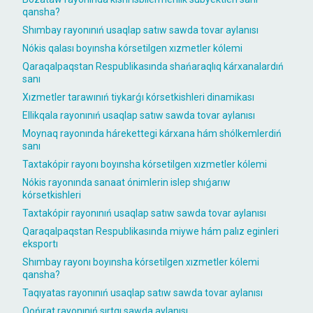
qansha?
Shımbay rayonınıń usaqlap satıw sawda tovar aylanısı
Nókis qalası boyınsha kórsetilgen xızmetler kólemi
Qaraqalpaqstan Respublikasında shańaraqlıq kárxanalardıń
sanı
Xızmetler tarawınıń tiykarǵı kórsetkishleri dinamikası
Ellikqala rayonınıń usaqlap satıw sawda tovar aylanısı
Moynaq rayonında hárekettegi kárxana hám shólkemlerdiń
sanı
Taxtakópir rayonı boyınsha kórsetilgen xızmetler kólemi
Nókis rayonında sanaat ónimlerin islep shıǵarıw
kórsetkishleri
Taxtakópir rayonınıń usaqlap satıw sawda tovar aylanısı
Qaraqalpaqstan Respublikasında miywe hám palız eginleri
eksportı
Shımbay rayonı boyınsha kórsetilgen xızmetler kólemi
qansha?
Taqıyatas rayonınıń usaqlap satıw sawda tovar aylanısı
Qońırat rayonınıń sırtqı sawda aylanısı