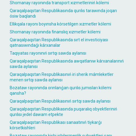
Shomanay rayonında transport xızmetleriniń kólemi
Qaraqalpaqstan Respublikasında qurılıs tarawında joqarı
ósiw baqlandı
Ellikqala rayonı boyınsha kórsetilgen xızmetler kólemi
Shomanay rayonında finanslıq xızmetler kólemi
Qaraqalpaqstan Respublikasında sırt el investiciyası
qatnasıwındaǵı kárxanalar
Taqıyatas rayonınıń sırtqı sawda aylanısı
Qaraqalpaqstan Respublikasında awqatlanıw kárxanalarınıń
sawda aylanısı
Qaraqalpaqstan Respublikasınıń iri sherik mámleketler
menen sırtqı sawda aylanısı
Bozataw rayonında orınlanǵan qurılıs jumısları kólemi
qansha?
Qaraqalpaqstan Respublikasınıń sırtqı sawda aylanısı
Qaraqalpaqstan Respublikasında puqaralıq obyektleriniń
qurılısı jedel dawam etpekte
Qaraqalpaqstan Respublikası sanaatınıń tiykarǵı
kórsetkishleri
Bozataw rayonında kishi isbilermenlik subyektleri sanı