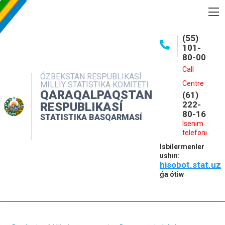
BASQARMA HAQQINDA
(55)
101-
ASHIQ MAǴLIWMATLAR
80-00
BASPALAR
Call
ÓZBEKSTAN RESPUBLIKASÍ
Centre
MILLIY STATISTIKA KOMITETI
INTERAKTIV XIZMETLER
QARAQALPAQSTAN
(61)
MÁLIMLEME XIZMETI
222-
RESPUBLIKASÍ
80-16
STATISTIKA BASQARMASÍ
MÚRÁJAATLAR
Isenim
telefonı
KONTAKTLAR
Isbilermenler
ushın:
hisobot.stat.uz
ǵa ótiw