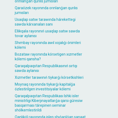
orınlanǵan qurılıs jumısları
Qaraózek rayonında orınlanǵan qurılıs
jumısları
Usaqlap satıw tarawında hárekettegi
sawda kárxanaları sanı
Ellikqala rayonınıń usaqlap satıw sawda
tovar aylanısı
Shımbay rayonında awıl xojalıǵı ónimleri
kólemi
Bozataw rayonında kórsetigen xızmetler
kólemi qansha?
Qaraqalpaqstan Respublikasınıń sırtqı
sawda aylanısı
Xızmetler tarawınıń tiykarǵı kórsetkishleri
Moynaq rayonında tiykarǵı kapitalǵa
ózlestirilgen investitsiyalar kólemi
Qaraqalpaqstan Respublikası Ishki isler
ministrligi Kiberjınayatlarǵa qarsı gúresiw
basqarması tárepinen seminar
shólkemlestirildi
Qanlıkól rayonında islep shıǵarılǵan sanaat