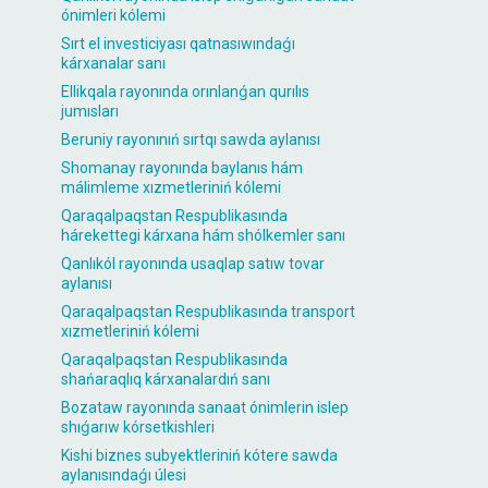
ónimleri kólemi
Sırt el investiciyası qatnasıwındaǵı
kárxanalar sanı
Ellikqala rayonında orınlanǵan qurılıs
jumısları
Beruniy rayonınıń sırtqı sawda aylanısı
Shomanay rayonında baylanıs hám
málimleme xızmetleriniń kólemi
Qaraqalpaqstan Respublikasında
hárekettegi kárxana hám shólkemler sanı
Qanlıkól rayonında usaqlap satıw tovar
aylanısı
Qaraqalpaqstan Respublikasında transport
xızmetleriniń kólemi
Qaraqalpaqstan Respublikasında
shańaraqlıq kárxanalardıń sanı
Bozataw rayonında sanaat ónimlerin islep
shıǵarıw kórsetkishleri
Kishi biznes subyektleriniń kótere sawda
aylanısındaǵı úlesi