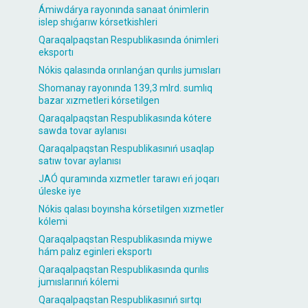
Ámiwdárya rayonında sanaat ónimlerin
islep shıǵarıw kórsetkishleri
Qaraqalpaqstan Respublikasında ónimleri
eksportı
Nókis qalasında orınlanǵan qurılıs jumısları
Shomanay rayonında 139,3 mlrd. sumlıq
bazar xızmetleri kórsetilgen
Qaraqalpaqstan Respublikasında kótere
sawda tovar aylanısı
Qaraqalpaqstan Respublikasınıń usaqlap
satıw tovar aylanısı
JAÓ quramında xızmetler tarawı eń joqarı
úleske iye
Nókis qalası boyınsha kórsetilgen xızmetler
kólemi
Qaraqalpaqstan Respublikasında miywe
hám palız eginleri eksportı
Qaraqalpaqstan Respublikasında qurılıs
jumıslarınıń kólemi
Qaraqalpaqstan Respublikasınıń sırtqı