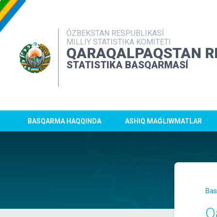
ÓZBEKSTAN RESPUBLIKASÍ
MILLIY STATISTIKA KOMITETI
QARAQALPAQSTAN R
STATISTIKA BASQARMASÍ
BASQARMA HAQQINDA
ASHIQ MAǴLIWMATLAR
Bas
Q