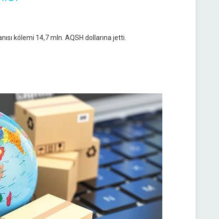
nısı kólemi 14,7 mln. AQSH dollarına jetti.