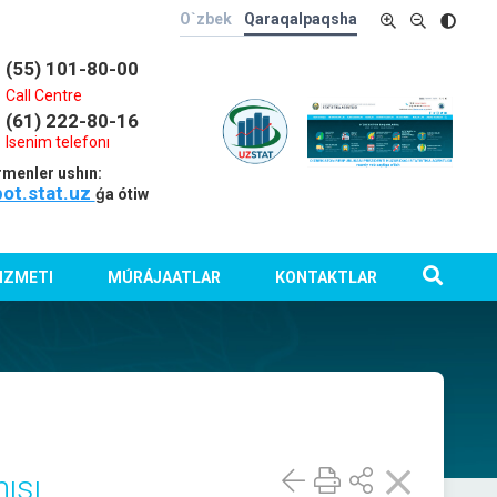
O`zbek
Qaraqalpaqsha
(55) 101-80-00
Call Centre
(61) 222-80-16
Isenim telefonı
rmenler ushın:
bot.stat.uz
ǵa ótiw
IZMETI
MÚRÁJAATLAR
KONTAKTLAR
ısı