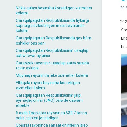
Nókis qalası boyınsha kórsetilgen xızmetler
30 
kólemi
Qaraqalpaqstan Respublikasında tiykarǵı
202
kapitalǵa ózlestirilgen investiciyalardıń
Son
kólemi
Qaraqalpaqstan Respublikasında qoy hám
Eks
eshkiler bas sanı
Imp
Qaraqalpaqstan Respublikasınıń usaqlap
satıw tovar aylanısı
Qaraózek rayonınıń usaqlap satıw sawda
tovar aylanısı
Moynaq rayonında jeke xızmetler kólemi
Ellikqala rayonı boyınsha kórsetilgen
xızmetler kólemi
Qaraqalpaqstan Respublikasınıń jalpı
aymaqlıq ónimi (JAÓ) ósiwde dawam
etpekte
6 ayda Taqıyatas rayonında 532,7 tonna
palız eginleri jetistirilgen
Qońırat rayonında sanaat ónimlerin islep