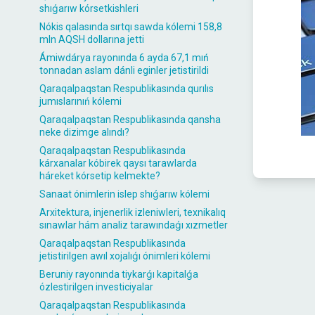
shıǵarıw kórsetkishleri
Nókis qalasında sırtqı sawda kólemi 158,8
mln AQSH dollarına jetti
Ámiwdárya rayonında 6 ayda 67,1 mıń
tonnadan aslam dánli eginler jetistirildi
Qaraqalpaqstan Respublikasında qurılıs
jumıslarınıń kólemi
Qaraqalpaqstan Respublikasında qansha
neke dizimge alındı?
Qaraqalpaqstan Respublikasında
kárxanalar kóbirek qaysı tarawlarda
háreket kórsetip kelmekte?
Sanaat ónimlerin islep shıǵarıw kólemi
Arxitektura, injenerlik izleniwleri, texnikalıq
sınawlar hám analiz tarawındaǵı xızmetler
Qaraqalpaqstan Respublikasında
jetistirilgen awıl xojalıǵı ónimleri kólemi
Beruniy rayonında tiykarǵı kapitalǵa
ózlestirilgen investiciyalar
Qaraqalpaqstan Respublikasında