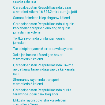
sawda aylanası
Qaraqalpaqstan Respublikasında bazar
xızmetleri kólemi 16 844,2 mlrd sumǵa jetti
Sanaat ónimlerin islep shıǵarıw kólemi
Qaraqalpaqstan Respublikasında iri qurılıs
kárxanaları tárepinen orınlanǵan qurılıs
jumıslarınıń kólemi
Tórtkúl rayonında orınlanǵan qurılıs
jumısları
Taxtakópir rayonınıń sırtqı sawda aylanısı
Xalıq jan basına kórsetilgen bazar
xızmetleriniń kólemi
Qaraqalpaqstan Respublikasında ulıwma
awqatlanıw tarawındaǵı sawda kárxanaları
sanı
Shomanay rayonında transport
xızmetleriniń kólemi
Qaraqalpaqstan Respublikasında qurılıs
tarawında joqarı ósiw baqlandı
Ellikqala rayonı boyınsha kórsetilgen
xızmetler kólemi