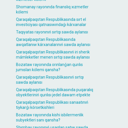
Shomanay rayonında finanslıq xızmetler
kólemi
Qaraqalpaqstan Respublikasında sırt el
investiciyası qatnasıwındaǵı kárxanalar
Taqıyatas rayonınıń sırtqı sawda aylanısı
Qaraqalpaqstan Respublikasında
awqatlanıw kárxanalarınıń sawda aylanısı
Qaraqalpaqstan Respublikasınıń iri sherik
mámleketler menen sırtqı sawda aylanısı
Bozataw rayonında orınlanǵan qurılıs
jumısları kólemi qansha?
Qaraqalpaqstan Respublikasınıń sırtqı
sawda aylanısı
Qaraqalpaqstan Respublikasında puqaralıq
obyektleriniń qurılısı jedel dawam etpekte
Qaraqalpaqstan Respublikası sanaatınıń
tiykarǵı kórsetkishleri
Bozataw rayonında kishi isbilermenlik
subyektleri sanı qansha?
Shımbay rayonınıń usaqlap satıw sawda