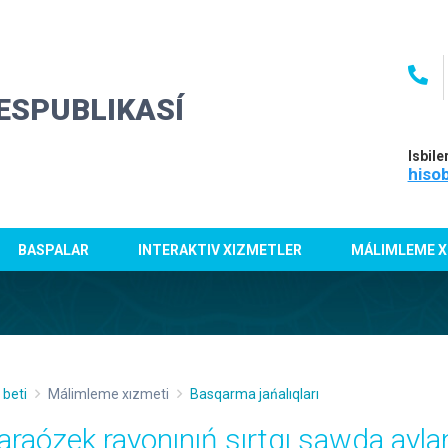
ESPUBLIKASÍ
Isbile
hiso
BASPALAR
INTERAKTIV XIZMETLER
MÁLIMLEME X
 beti
Málimleme xızmeti
Basqarma jańalıqları
araózek rayonınıń sırtqı sawda aylan