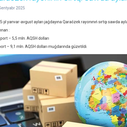
Sentyabr 2025
5-jıl yanvar-avgust ayları jaǵdayına Qaraózek rayonınıń sırtqı sawda ayla
nan :
port – 5,5 mln. AQSH dolları
ort – 9,1 mln. AQSH dolları muǵdarında gúzetildi.