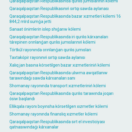
Qaraqalpaqstan Respublikasında qurılıs jumıslarınıń kólemi
Qaraqalpaqstan Respublikasınıń sırtqı sawda aylanası
Qaraqalpaqstan Respublikasında bazar xızmetleri kólemi 16
844,2 mlrd sumǵa jetti
Sanaat ónimlerin islep shıǵarıw kólemi
Qaraqalpaqstan Respublikasında iri qurılıs kárxanaları
tárepinen orınlanǵan qurılıs jumıslarınıń kólemi
Tórtkúl rayonında orınlanǵan qurılıs jumısları
Taxtakópir rayonınıń sırtqı sawda aylanısı
Xalıq jan basına kórsetilgen bazar xızmetleriniń kólemi
Qaraqalpaqstan Respublikasında ulıwma awqatlanıw
tarawındaǵı sawda kárxanaları sanı
Shomanay rayonında transport xızmetleriniń kólemi
Qaraqalpaqstan Respublikasında qurılıs tarawında joqarı
ósiw baqlandı
Ellikqala rayonı boyınsha kórsetilgen xızmetler kólemi
Shomanay rayonında finanslıq xızmetler kólemi
Qaraqalpaqstan Respublikasında sırt el investiciyası
qatnasıwındaǵı kárxanalar