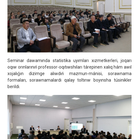
Seminar dawamında statistika uyımları xızmetkerleri, joqarı
oqıw orınlarınıń professor-oqıtıwshıları tárepinen xalıq hám awıl
xojalıǵın dizimge alıwdıń mazmun-mánisi, sorawnama
formaları, sorawnamalardı qalay toltırıw boyınsha túsinikler
berildi.