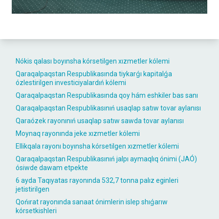
Nókis qalası boyınsha kórsetilgen xızmetler kólemi
Qaraqalpaqstan Respublikasında tiykarǵı kapitalǵa
ózlestirilgen investiciyalardıń kólemi
Qaraqalpaqstan Respublikasında qoy hám eshkiler bas sanı
Qaraqalpaqstan Respublikasınıń usaqlap satıw tovar aylanısı
Qaraózek rayonınıń usaqlap satıw sawda tovar aylanısı
Moynaq rayonında jeke xızmetler kólemi
Ellikqala rayonı boyınsha kórsetilgen xızmetler kólemi
Qaraqalpaqstan Respublikasınıń jalpı aymaqlıq ónimi (JAÓ)
ósiwde dawam etpekte
6 ayda Taqıyatas rayonında 532,7 tonna palız eginleri
jetistirilgen
Qońırat rayonında sanaat ónimlerin islep shıǵarıw
kórsetkishleri