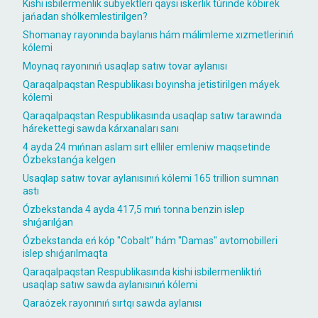
Kishi isbilermenlik subyektleri qaysı iskerlik túrinde kóbirek
jańadan shólkemlestirilgen?
Shomanay rayonında baylanıs hám málimleme xızmetleriniń
kólemi
Moynaq rayonınıń usaqlap satıw tovar aylanısı
Qaraqalpaqstan Respublikası boyınsha jetistirilgen máyek
kólemi
Qaraqalpaqstan Respublikasında usaqlap satıw tarawında
hárekettegi sawda kárxanaları sanı
4 ayda 24 mıńnan aslam sırt elliler emleniw maqsetinde
Ózbekstanǵa kelgen
Usaqlap satıw tovar aylanısınıń kólemi 165 trillion sumnan
astı
Ózbekstanda 4 ayda 417,5 mıń tonna benzin islep
shıǵarılǵan
Ózbekstanda eń kóp "Cobalt" hám "Damas" avtomobilleri
islep shıǵarılmaqta
Qaraqalpaqstan Respublikasında kishi isbilermenliktiń
usaqlap satıw sawda aylanısınıń kólemi
Qaraózek rayonınıń sırtqı sawda aylanısı