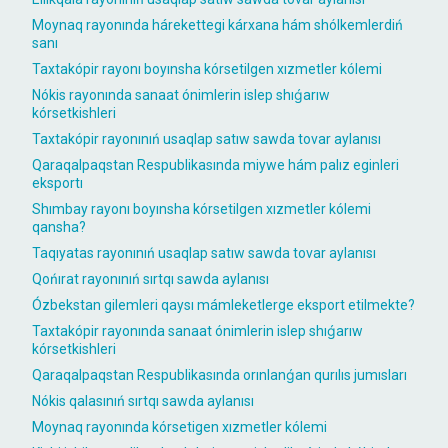
Moynaq rayonında hárekettegi kárxana hám shólkemlerdiń
sanı
Taxtakópir rayonı boyınsha kórsetilgen xızmetler kólemi
Nókis rayonında sanaat ónimlerin islep shıǵarıw
kórsetkishleri
Taxtakópir rayonınıń usaqlap satıw sawda tovar aylanısı
Qaraqalpaqstan Respublikasında miywe hám palız eginleri
eksportı
Shımbay rayonı boyınsha kórsetilgen xızmetler kólemi
qansha?
Taqıyatas rayonınıń usaqlap satıw sawda tovar aylanısı
Qońırat rayonınıń sırtqı sawda aylanısı
Ózbekstan gilemleri qaysı mámleketlerge eksport etilmekte?
Taxtakópir rayonında sanaat ónimlerin islep shıǵarıw
kórsetkishleri
Qaraqalpaqstan Respublikasında orınlanǵan qurılıs jumısları
Nókis qalasınıń sırtqı sawda aylanısı
Moynaq rayonında kórsetigen xızmetler kólemi