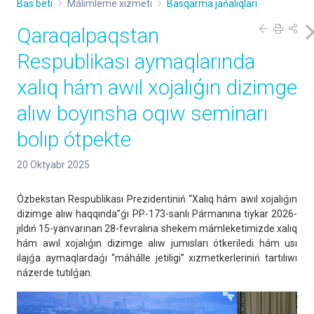
Bas beti
Málimleme xızmeti
Basqarma jańalıqları
Qaraqalpaqstan
Respublikası aymaqlarında
xalıq hám awıl xojalıǵın dizimge
alıw boyınsha oqıw seminarı
bolıp ótpekte
20 Oktyabr 2025
Ózbekstan Respublikası Prezidentiniń “Xalıq hám awıl xojalıǵın
dizimge alıw haqqında”ǵı PP-173-sanlı Pármanına tiykar 2026-
jıldıń 15-yanvarınan 28-fevralına shekem mámleketimizde xalıq
hám awıl xojalıǵın dizimge alıw jumısları ótkeriledi hám usı
ilajǵa aymaqlardaǵı “máhálle jetiligi” xızmetkerleriniń tartılıwı
názerde tutılǵan.