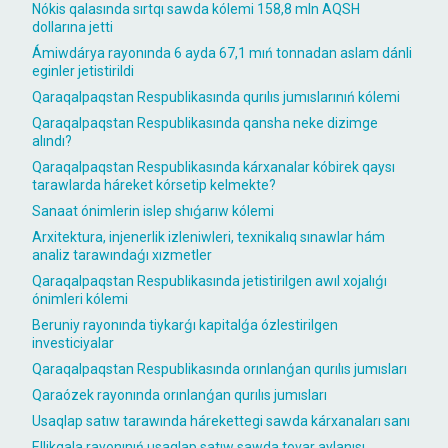
Nókis qalasında sırtqı sawda kólemi 158,8 mln AQSH
dollarına jetti
Ámiwdárya rayonında 6 ayda 67,1 mıń tonnadan aslam dánli
eginler jetistirildi
Qaraqalpaqstan Respublikasında qurılıs jumıslarınıń kólemi
Qaraqalpaqstan Respublikasında qansha neke dizimge
alındı?
Qaraqalpaqstan Respublikasında kárxanalar kóbirek qaysı
tarawlarda háreket kórsetip kelmekte?
Sanaat ónimlerin islep shıǵarıw kólemi
Arxitektura, injenerlik izleniwleri, texnikalıq sınawlar hám
analiz tarawındaǵı xızmetler
Qaraqalpaqstan Respublikasında jetistirilgen awıl xojalıǵı
ónimleri kólemi
Beruniy rayonında tiykarǵı kapitalǵa ózlestirilgen
investiciyalar
Qaraqalpaqstan Respublikasında orınlanǵan qurılıs jumısları
Qaraózek rayonında orınlanǵan qurılıs jumısları
Usaqlap satıw tarawında hárekettegi sawda kárxanaları sanı
Ellikqala rayonınıń usaqlap satıw sawda tovar aylanısı