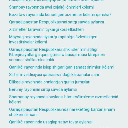
Shımbay rayonında awıl xojalıǵı ónimleri kólemi
Bozataw rayonında kórsetigen xızmetler kólemi qansha?
Qaraqalpaqstan Respublikasınıń sırtqı sawda aylanısı
Xızmetler tarawınıń tiykarǵı kórsetkishleri
Moynaq rayonında tiykarǵı kapitalǵa ózlestirilgen
investitsiyalar kólemi
Qaraqalpaqstan Respublikası Ishki isler ministrligi
Kiberjınayatlarǵa qarsı gúresiw basqarması tárepinen
seminar shólkemlestirildi
Qanlıkól rayonında islep shıǵarılǵan sanaat ónimleri kólemi
Sırt el investiciyası qatnasıwındaǵı kárxanalar sanı
Ellikqala rayonında orınlanǵan qurılıs jumısları
Beruniy rayonınıń sırtqı sawda aylanısı
Shomanay rayonında baylanıs hám málimleme xızmetleriniń
kólemi
Qaraqalpaqstan Respublikasında hárekettegi kárxana hám
shólkemler sanı
Qanlıkól rayonında usaqlap satıw tovar aylanısı