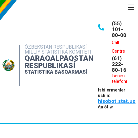
BASQARMA HAQQINDA
(55)
101-
ASHIQ MAǴLIWMATLAR
80-00
BASPALAR
Call
ÓZBEKSTAN RESPUBLIKASÍ
Centre
MILLIY STATISTIKA KOMITETI
INTERAKTIV XIZMETLER
QARAQALPAQSTAN
(61)
MÁLIMLEME XIZMETI
222-
RESPUBLIKASÍ
80-16
STATISTIKA BASQARMASÍ
MÚRÁJAATLAR
Isenim
telefonı
KONTAKTLAR
Isbilermenler
ushın:
hisobot.stat.uz
ǵa ótiw