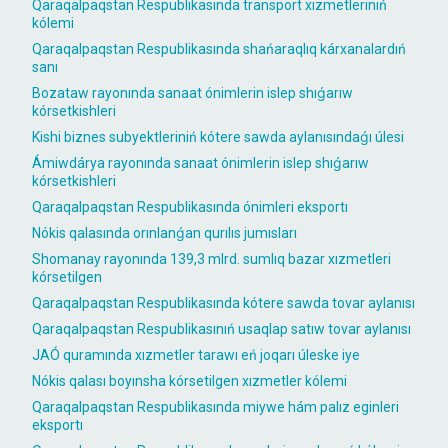
Qaraqalpaqstan Respublikasında transport xızmetleriniń
kólemi
Qaraqalpaqstan Respublikasında shańaraqlıq kárxanalardıń
sanı
Bozataw rayonında sanaat ónimlerin islep shıǵarıw
kórsetkishleri
Kishi biznes subyektleriniń kótere sawda aylanısındaǵı úlesi
Ámiwdárya rayonında sanaat ónimlerin islep shıǵarıw
kórsetkishleri
Qaraqalpaqstan Respublikasında ónimleri eksportı
Nókis qalasında orınlanǵan qurılıs jumısları
Shomanay rayonında 139,3 mlrd. sumlıq bazar xızmetleri
kórsetilgen
Qaraqalpaqstan Respublikasında kótere sawda tovar aylanısı
Qaraqalpaqstan Respublikasınıń usaqlap satıw tovar aylanısı
JAÓ quramında xızmetler tarawı eń joqarı úleske iye
Nókis qalası boyınsha kórsetilgen xızmetler kólemi
Qaraqalpaqstan Respublikasında miywe hám palız eginleri
eksportı