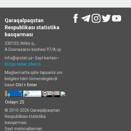
Qaraqalpaqstan
Respublikası statistika
basqarması
230103, Nókis q.,
A.Dosnazarov kóshesi 97/A úy
info@qrstat.uz•
Sayt kartası
•
Bizge xabar jiberiń
Maǵlıwmatta qáte tapsańiz onı
belgileń hám tómendegilerdi
basıń
Ctrl + Enter
Onlayn: 25
© 2010-2026 Qaraqalpaqstan
Respublikası statistika
basqarması
Sayt materiallarınan