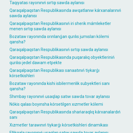
Taqıyatas rayonınıń sırtqı sawda aylanısı
Qaraqalpaqstan Respublikasında awqatlanıw kárxanalarınıń
sawda aylanısı
Qaraqalpaqstan Respublikasınıń iri sherik mámleketler
menen sırtqı sawda aylanısı
Bozataw rayonında orınlanǵan qurılıs jumısları kólemi
qansha?
Qaraqalpaqstan Respublikasınıń sırtqı sawda aylanısı
Qaraqalpaqstan Respublikasında puqaralıq obyektleriniń
qurılısı jedel dawam etpekte
Qaraqalpaqstan Respublikası sanaatınıń tiykarǵı
kórsetkishleri
Bozataw rayonında kishi isbilermenlik subyektleri sanı
qansha?
Shımbay rayonınıń usaqlap satıw sawda tovar aylanısı
Nókis qalası boyınsha kórsetilgen xızmetler kólemi
Qaraqalpaqstan Respublikasında shańaraqlıq kárxanalardıń
sanı
Xızmetler tarawınıń tiykarǵı kórsetkishleri dinamikası
Ellikqala rayonınıń usaqlap satıw sawda tovar aylanısı