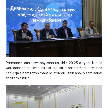
Pármannıń orınlanıwı boyınsha usı jıldıń 20-25-oktyabr kúnleri
Qaraqalpaqstan Respublikası statistika basqarması tárepinen
barlıq qala hám rayon máhálle jetilikleri ushın ámeliy seminarlar
shólkemlestirildi.