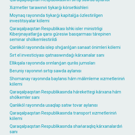
Xızmetler tarawınıń tiykarǵı kórsetkishleri
Moynaq rayonında tiykarǵı kapitalǵa ózlestirilgen
investitsiyalar kólemi
Qaraqalpaqstan Respublikası Ishki isler ministrligi
Kiberjınayatlarǵa qarsı gúresiw basqarması tárepinen
seminar shólkemlestirildi
Qanlıkól rayonında islep shıǵarılǵan sanaat ónimleri kólemi
Sırt el investiciyası qatnasıwındaǵı kárxanalar sanı
Ellikqala rayonında orınlanǵan qurılıs jumısları
Beruniy rayonınıń sırtqı sawda aylanısı
Shomanay rayonında baylanıs hám málimleme xızmetleriniń
kólemi
Qaraqalpaqstan Respublikasında hárekettegi kárxana hám
shólkemler sanı
Qanlıkól rayonında usaqlap satıw tovar aylanısı
Qaraqalpaqstan Respublikasında transport xızmetleriniń
kólemi
Qaraqalpaqstan Respublikasında shańaraqlıq kárxanalardıń
sanı