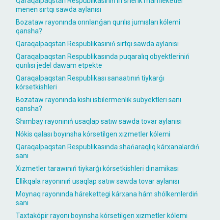
Qaraqalpaqstan Respublikasınıń iri sherik mámleketler
menen sırtqı sawda aylanısı
Bozataw rayonında orınlanǵan qurılıs jumısları kólemi
qansha?
Qaraqalpaqstan Respublikasınıń sırtqı sawda aylanısı
Qaraqalpaqstan Respublikasında puqaralıq obyektleriniń
qurılısı jedel dawam etpekte
Qaraqalpaqstan Respublikası sanaatınıń tiykarǵı
kórsetkishleri
Bozataw rayonında kishi isbilermenlik subyektleri sanı
qansha?
Shımbay rayonınıń usaqlap satıw sawda tovar aylanısı
Nókis qalası boyınsha kórsetilgen xızmetler kólemi
Qaraqalpaqstan Respublikasında shańaraqlıq kárxanalardıń
sanı
Xızmetler tarawınıń tiykarǵı kórsetkishleri dinamikası
Ellikqala rayonınıń usaqlap satıw sawda tovar aylanısı
Moynaq rayonında hárekettegi kárxana hám shólkemlerdiń
sanı
Taxtakópir rayonı boyınsha kórsetilgen xızmetler kólemi