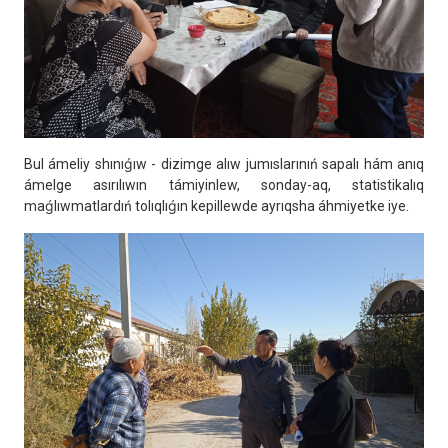
Bul ámeliy shınıǵıw - dizimge alıw jumıslarınıń sapalı hám anıq
ámelge asırılıwın támiyinlew, sonday-aq, statistikalıq
maǵlıwmatlardıń tolıqlıǵın kepillewde ayrıqsha áhmiyetke iye.