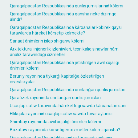
Qaraqalpaqstan Respublikasında qurılıs jumıslarınıń kólemi
Qaraqalpaqstan Respublikasında qansha neke dizimge
alındı?
Qaraqalpaqstan Respublikasında kárxanalar kóbirek qaysı
tarawlarda háreket kórsetip kelmekte?
Sanaat ónimlerin islep shıǵarıw kólemi
Arxitektura, injenerlik izleniwleri, texnikalıq sınawlar hám
analiz tarawındaǵı xızmetler
Qaraqalpaqstan Respublikasında jetistirilgen awıl xojalıǵı
ónimleri kólemi
Beruniy rayonında tiykarǵı kapitalǵa ózlestirilgen
investiciyalar
Qaraqalpaqstan Respublikasında orınlanǵan qurılıs jumısları
Qaraózek rayonında orınlanǵan qurılıs jumısları
Usaqlap satıw tarawında hárekettegi sawda kárxanaları sanı
Ellikqala rayonınıń usaqlap satıw sawda tovar aylanısı
Shımbay rayonında awıl xojalıǵı ónimleri kólemi
Bozataw rayonında kórsetigen xızmetler kólemi qansha?
Qaraqalpaqstan Respublikasınıń sırtqı sawda aylanısı