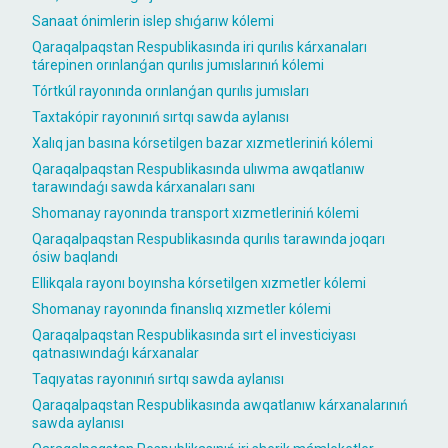
Sanaat ónimlerin islep shıǵarıw kólemi
Qaraqalpaqstan Respublikasında iri qurılıs kárxanaları
tárepinen orınlanǵan qurılıs jumıslarınıń kólemi
Tórtkúl rayonında orınlanǵan qurılıs jumısları
Taxtakópir rayonınıń sırtqı sawda aylanısı
Xalıq jan basına kórsetilgen bazar xızmetleriniń kólemi
Qaraqalpaqstan Respublikasında ulıwma awqatlanıw
tarawındaǵı sawda kárxanaları sanı
Shomanay rayonında transport xızmetleriniń kólemi
Qaraqalpaqstan Respublikasında qurılıs tarawında joqarı
ósiw baqlandı
Ellikqala rayonı boyınsha kórsetilgen xızmetler kólemi
Shomanay rayonında finanslıq xızmetler kólemi
Qaraqalpaqstan Respublikasında sırt el investiciyası
qatnasıwındaǵı kárxanalar
Taqıyatas rayonınıń sırtqı sawda aylanısı
Qaraqalpaqstan Respublikasında awqatlanıw kárxanalarınıń
sawda aylanısı