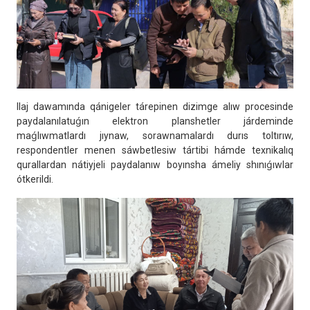
Ilaj dawamında qánigeler tárepinen dizimge alıw procesinde
paydalanılatuǵın elektron planshetler járdeminde
maǵlıwmatlardı jıynaw, sorawnamalardı durıs toltırıw,
respondentler menen sáwbetlesiw tártibi hámde texnikalıq
qurallardan nátiyjeli paydalanıw boyınsha ámeliy shınıǵıwlar
ótkerildi.