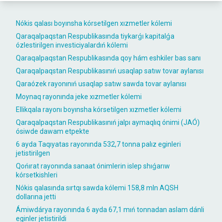
Nókis qalası boyınsha kórsetilgen xızmetler kólemi
Qaraqalpaqstan Respublikasında tiykarǵı kapitalǵa
ózlestirilgen investiciyalardıń kólemi
Qaraqalpaqstan Respublikasında qoy hám eshkiler bas sanı
Qaraqalpaqstan Respublikasınıń usaqlap satıw tovar aylanısı
Qaraózek rayonınıń usaqlap satıw sawda tovar aylanısı
Moynaq rayonında jeke xızmetler kólemi
Ellikqala rayonı boyınsha kórsetilgen xızmetler kólemi
Qaraqalpaqstan Respublikasınıń jalpı aymaqlıq ónimi (JAÓ)
ósiwde dawam etpekte
6 ayda Taqıyatas rayonında 532,7 tonna palız eginleri
jetistirilgen
Qońırat rayonında sanaat ónimlerin islep shıǵarıw
kórsetkishleri
Nókis qalasında sırtqı sawda kólemi 158,8 mln AQSH
dollarına jetti
Ámiwdárya rayonında 6 ayda 67,1 mıń tonnadan aslam dánli
eginler jetistirildi