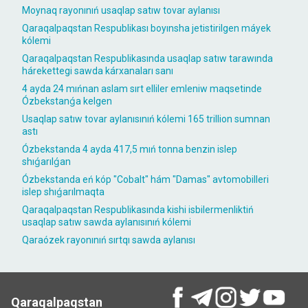
Moynaq rayonınıń usaqlap satıw tovar aylanısı
Qaraqalpaqstan Respublikası boyınsha jetistirilgen máyek
kólemi
Qaraqalpaqstan Respublikasında usaqlap satıw tarawında
hárekettegi sawda kárxanaları sanı
4 ayda 24 mıńnan aslam sırt elliler emleniw maqsetinde
Ózbekstanǵa kelgen
Usaqlap satıw tovar aylanısınıń kólemi 165 trillion sumnan
astı
Ózbekstanda 4 ayda 417,5 mıń tonna benzin islep
shıǵarılǵan
Ózbekstanda eń kóp "Cobalt" hám "Damas" avtomobilleri
islep shıǵarılmaqta
Qaraqalpaqstan Respublikasında kishi isbilermenliktiń
usaqlap satıw sawda aylanısınıń kólemi
Qaraózek rayonınıń sırtqı sawda aylanısı
Qaraqalpaqstan