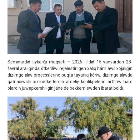
Seminardıń tiykarǵı maqseti – 2026- jıldıń 15-yanvardan 28-
fevral aralıǵında ótkeriliwi rejelestirilgen xalıq hám awıl xojalıǵın
dizimge alıw processlerine puqta tayarlıq kóriw, dizimge alıwda
qatnasıwshı xızmetkerlerdiń ámeliy kónlikpelerin arttırıw hám
olardıń juwapkershiligin jáne de bekkemlewden ibarat boldı.