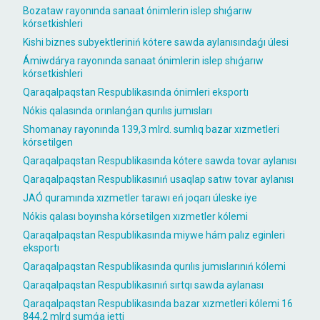
Bozataw rayonında sanaat ónimlerin islep shıǵarıw
kórsetkishleri
Kishi biznes subyektleriniń kótere sawda aylanısındaǵı úlesi
Ámiwdárya rayonında sanaat ónimlerin islep shıǵarıw
kórsetkishleri
Qaraqalpaqstan Respublikasında ónimleri eksportı
Nókis qalasında orınlanǵan qurılıs jumısları
Shomanay rayonında 139,3 mlrd. sumlıq bazar xızmetleri
kórsetilgen
Qaraqalpaqstan Respublikasında kótere sawda tovar aylanısı
Qaraqalpaqstan Respublikasınıń usaqlap satıw tovar aylanısı
JAÓ quramında xızmetler tarawı eń joqarı úleske iye
Nókis qalası boyınsha kórsetilgen xızmetler kólemi
Qaraqalpaqstan Respublikasında miywe hám palız eginleri
eksportı
Qaraqalpaqstan Respublikasında qurılıs jumıslarınıń kólemi
Qaraqalpaqstan Respublikasınıń sırtqı sawda aylanası
Qaraqalpaqstan Respublikasında bazar xızmetleri kólemi 16
844,2 mlrd sumǵa jetti