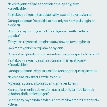
Nókis rayonında sanaat ónimlerin islep shıǵarıw
kórsetkishleri
Taxtakópir rayonınıń usaqlap satıw sawda tovar aylanısı
Qaraqalpaqstan Respublikasında miywe hám palız eginleri
eksportı
Shımbay rayonı boyınsha kórsetilgen xızmetler kólemi
qansha?
Taqıyatas rayonınıń usaqlap satıw sawda tovar aylanısı
Qońırat rayonınıń sırtqı sawda aylanısı
Ózbekstan gilemleri qaysı mámleketlerge eksport etilmekte?
Taxtakópir rayonında sanaat ónimlerin islep shıǵarıw
kórsetkishleri
Qaraqalpaqstan Respublikasında orınlanǵan qurılıs jumısları
Nókis qalasınıń sırtqı sawda aylanısı
Moynaq rayonında kórsetigen xızmetler kólemi
Kishi isbilermenlik subyektleri qaysı iskerlik túrinde kóbirek
jańadan shólkemlestirilgen?
Shomanay rayonında baylanıs hám málimleme xızmetleriniń
kólemi