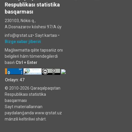
Respublikası statistika
basqarması
230103, Nókis q.,
A.Dosnazarov kóshesi 97/A úy
info@qrstat.uz•
Sayt kartası
•
Bizge xabar jiberiń
Maǵlıwmatta qáte tapsańiz onı
belgileń hám tómendegilerdi
basıń
Ctrl + Enter
Onlayn: 47
© 2010-2026 Qaraqalpaqstan
Respublikası statistika
basqarması
Sayt materiallarınan
paydalanǵanda www.qrstat.uz
mánzili keltiriliwi shárt.