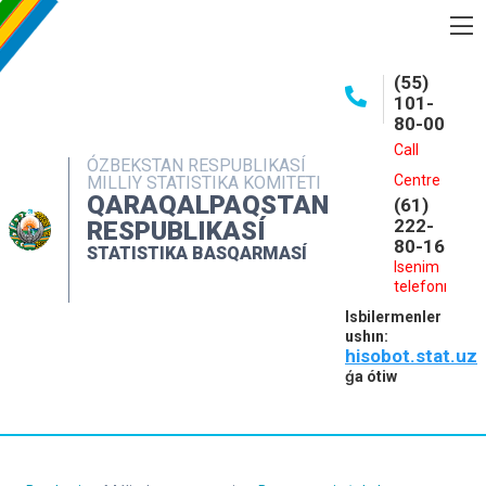
BASQARMA HAQQINDA
(55)
101-
ASHIQ MAǴLIWMATLAR
80-00
BASPALAR
Call
ÓZBEKSTAN RESPUBLIKASÍ
Centre
MILLIY STATISTIKA KOMITETI
INTERAKTIV XIZMETLER
QARAQALPAQSTAN
(61)
MÁLIMLEME XIZMETI
222-
RESPUBLIKASÍ
80-16
STATISTIKA BASQARMASÍ
MÚRÁJAATLAR
Isenim
telefonı
KONTAKTLAR
Isbilermenler
ushın:
hisobot.stat.uz
ǵa ótiw