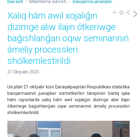
Bas beti
Málimleme xızmeti
Basqarma jańalıqları
Xalıq hám awıl xojalıǵın
dizimge alıw ilajın ótkeriwge
baǵıshlanǵan oqıw seminarınıń
ámeliy processleri
shólkemlestirildi
21 Oktyabr 2025
Usı jıldıń 21-oktyabr kúni Qaraqalpaqstan Respublikası statistika
basqarmasınıń juwapker xızmetkerleri tárepinen barlıq qala
hám rayonlarda xalıq hám awıl xojalıǵın dizimge alıw ilajın
ótkeriwge baǵıshlanǵan oqıw seminarınıń ámeliy processleri
shólkemlestirildi.