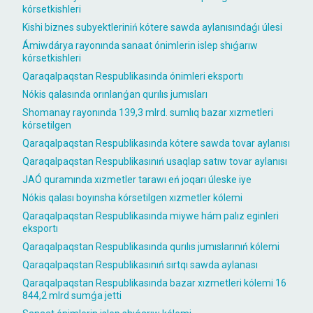
kórsetkishleri
Kishi biznes subyektleriniń kótere sawda aylanısındaǵı úlesi
Ámiwdárya rayonında sanaat ónimlerin islep shıǵarıw
kórsetkishleri
Qaraqalpaqstan Respublikasında ónimleri eksportı
Nókis qalasında orınlanǵan qurılıs jumısları
Shomanay rayonında 139,3 mlrd. sumlıq bazar xızmetleri
kórsetilgen
Qaraqalpaqstan Respublikasında kótere sawda tovar aylanısı
Qaraqalpaqstan Respublikasınıń usaqlap satıw tovar aylanısı
JAÓ quramında xızmetler tarawı eń joqarı úleske iye
Nókis qalası boyınsha kórsetilgen xızmetler kólemi
Qaraqalpaqstan Respublikasında miywe hám palız eginleri
eksportı
Qaraqalpaqstan Respublikasında qurılıs jumıslarınıń kólemi
Qaraqalpaqstan Respublikasınıń sırtqı sawda aylanası
Qaraqalpaqstan Respublikasında bazar xızmetleri kólemi 16
844,2 mlrd sumǵa jetti