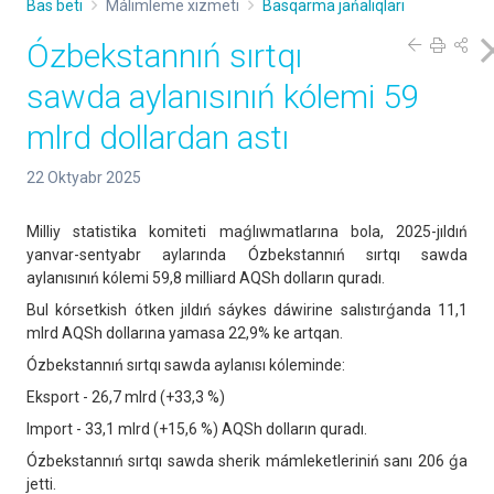
Bas beti
Málimleme xızmeti
Basqarma jańalıqları
Ózbekstannıń sırtqı
sawda aylanısınıń kólemi 59
mlrd dollardan astı
22 Oktyabr 2025
Milliy statistika komiteti maǵlıwmatlarına bola, 2025-jıldıń
yanvar-sentyabr aylarında Ózbekstannıń sırtqı sawda
aylanısınıń kólemi 59,8 milliard AQSh dolların quradı.
Bul kórsetkish ótken jıldıń sáykes dáwirine salıstırǵanda 11,1
mlrd AQSh dollarına yamasa 22,9% ke artqan.
Ózbekstannıń sırtqı sawda aylanısı kóleminde:
Eksport - 26,7 mlrd (+33,3 %)
Import - 33,1 mlrd (+15,6 %) AQSh dolların quradı.
Ózbekstannıń sırtqı sawda sherik mámleketleriniń sanı 206 ǵa
jetti.