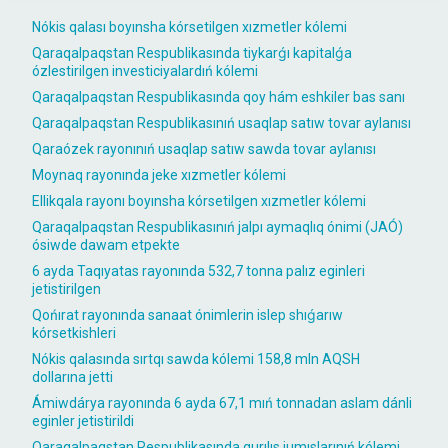
Nókis qalası boyınsha kórsetilgen xızmetler kólemi
Qaraqalpaqstan Respublikasında tiykarǵı kapitalǵa
ózlestirilgen investiciyalardıń kólemi
Qaraqalpaqstan Respublikasında qoy hám eshkiler bas sanı
Qaraqalpaqstan Respublikasınıń usaqlap satıw tovar aylanısı
Qaraózek rayonınıń usaqlap satıw sawda tovar aylanısı
Moynaq rayonında jeke xızmetler kólemi
Ellikqala rayonı boyınsha kórsetilgen xızmetler kólemi
Qaraqalpaqstan Respublikasınıń jalpı aymaqlıq ónimi (JAÓ)
ósiwde dawam etpekte
6 ayda Taqıyatas rayonında 532,7 tonna palız eginleri
jetistirilgen
Qońırat rayonında sanaat ónimlerin islep shıǵarıw
kórsetkishleri
Nókis qalasında sırtqı sawda kólemi 158,8 mln AQSH
dollarına jetti
Ámiwdárya rayonında 6 ayda 67,1 mıń tonnadan aslam dánli
eginler jetistirildi
Qaraqalpaqstan Respublikasında qurılıs jumıslarınıń kólemi