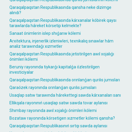
Qaraqalpaqstan Respublikasında qansha neke dizimge
alındı?
Qaraqalpaqstan Respublikasında kárxanalar kóbirek qaysı
tarawlarda háreket kórsetip kelmekte?
Sanaat ónimlerin islep shıǵarıw kólemi
Arxitektura, injenerlik izleniwleri, texnikalıq sınawlar hám
analiz tarawındaǵı xızmetler
Qaraqalpaqstan Respublikasında jetistirilgen awıl xojalıǵı
ónimleri kólemi
Beruniy rayonında tiykarǵı kapitalǵa ózlestirilgen
investiciyalar
Qaraqalpaqstan Respublikasında orınlanǵan qurılıs jumısları
Qaraózek rayonında orınlanǵan qurılıs jumısları
Usaqlap satıw tarawında hárekettegi sawda kárxanaları sanı
Ellikqala rayonınıń usaqlap satıw sawda tovar aylanısı
Shımbay rayonında awıl xojalıǵı ónimleri kólemi
Bozataw rayonında kórsetigen xızmetler kólemi qansha?
Qaraqalpaqstan Respublikasınıń sırtqı sawda aylanısı