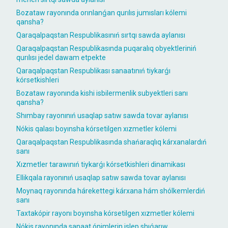
Bozataw rayonında orınlanǵan qurılıs jumısları kólemi
qansha?
Qaraqalpaqstan Respublikasınıń sırtqı sawda aylanısı
Qaraqalpaqstan Respublikasında puqaralıq obyektleriniń
qurılısı jedel dawam etpekte
Qaraqalpaqstan Respublikası sanaatınıń tiykarǵı
kórsetkishleri
Bozataw rayonında kishi isbilermenlik subyektleri sanı
qansha?
Shımbay rayonınıń usaqlap satıw sawda tovar aylanısı
Nókis qalası boyınsha kórsetilgen xızmetler kólemi
Qaraqalpaqstan Respublikasında shańaraqlıq kárxanalardıń
sanı
Xızmetler tarawınıń tiykarǵı kórsetkishleri dinamikası
Ellikqala rayonınıń usaqlap satıw sawda tovar aylanısı
Moynaq rayonında hárekettegi kárxana hám shólkemlerdiń
sanı
Taxtakópir rayonı boyınsha kórsetilgen xızmetler kólemi
Nókis rayonında sanaat ónimlerin islep shıǵarıw