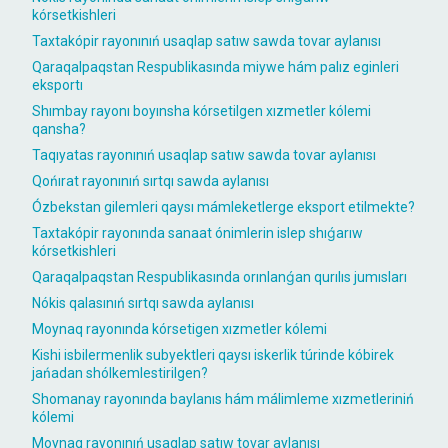
kórsetkishleri
Taxtakópir rayonınıń usaqlap satıw sawda tovar aylanısı
Qaraqalpaqstan Respublikasında miywe hám palız eginleri
eksportı
Shımbay rayonı boyınsha kórsetilgen xızmetler kólemi
qansha?
Taqıyatas rayonınıń usaqlap satıw sawda tovar aylanısı
Qońırat rayonınıń sırtqı sawda aylanısı
Ózbekstan gilemleri qaysı mámleketlerge eksport etilmekte?
Taxtakópir rayonında sanaat ónimlerin islep shıǵarıw
kórsetkishleri
Qaraqalpaqstan Respublikasında orınlanǵan qurılıs jumısları
Nókis qalasınıń sırtqı sawda aylanısı
Moynaq rayonında kórsetigen xızmetler kólemi
Kishi isbilermenlik subyektleri qaysı iskerlik túrinde kóbirek
jańadan shólkemlestirilgen?
Shomanay rayonında baylanıs hám málimleme xızmetleriniń
kólemi
Moynaq rayonınıń usaqlap satıw tovar aylanısı