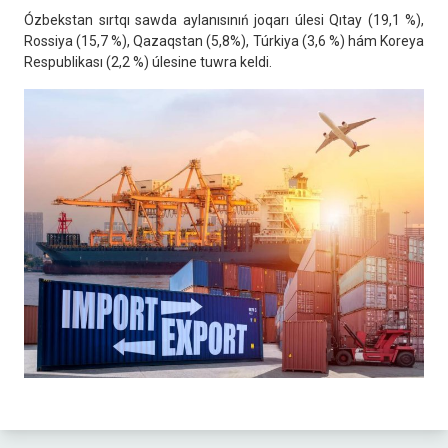
Ózbekstan sırtqı sawda aylanısınıń joqarı úlesi Qıtay (19,1 %),
Rossiya (15,7 %), Qazaqstan (5,8%), Túrkiya (3,6 %) hám Koreya
Respublikası (2,2 %) úlesine tuwra keldi.