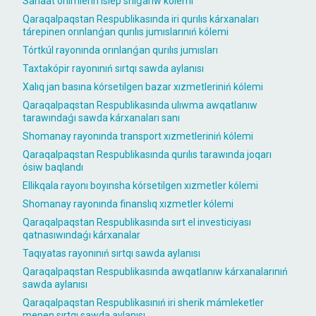
Sanaat ónimlerin islep shıǵarıw kólemi
Qaraqalpaqstan Respublikasında iri qurılıs kárxanaları
tárepinen orınlanǵan qurılıs jumıslarınıń kólemi
Tórtkúl rayonında orınlanǵan qurılıs jumısları
Taxtakópir rayonınıń sırtqı sawda aylanısı
Xalıq jan basına kórsetilgen bazar xızmetleriniń kólemi
Qaraqalpaqstan Respublikasında ulıwma awqatlanıw
tarawındaǵı sawda kárxanaları sanı
Shomanay rayonında transport xızmetleriniń kólemi
Qaraqalpaqstan Respublikasında qurılıs tarawında joqarı
ósiw baqlandı
Ellikqala rayonı boyınsha kórsetilgen xızmetler kólemi
Shomanay rayonında finanslıq xızmetler kólemi
Qaraqalpaqstan Respublikasında sırt el investiciyası
qatnasıwındaǵı kárxanalar
Taqıyatas rayonınıń sırtqı sawda aylanısı
Qaraqalpaqstan Respublikasında awqatlanıw kárxanalarınıń
sawda aylanısı
Qaraqalpaqstan Respublikasınıń iri sherik mámleketler
menen sırtqı sawda aylanısı