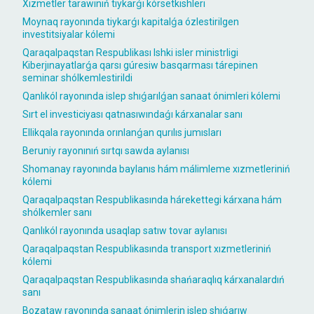
Xızmetler tarawınıń tiykarǵı kórsetkishleri
Moynaq rayonında tiykarǵı kapitalǵa ózlestirilgen
investitsiyalar kólemi
Qaraqalpaqstan Respublikası Ishki isler ministrligi
Kiberjınayatlarǵa qarsı gúresiw basqarması tárepinen
seminar shólkemlestirildi
Qanlıkól rayonında islep shıǵarılǵan sanaat ónimleri kólemi
Sırt el investiciyası qatnasıwındaǵı kárxanalar sanı
Ellikqala rayonında orınlanǵan qurılıs jumısları
Beruniy rayonınıń sırtqı sawda aylanısı
Shomanay rayonında baylanıs hám málimleme xızmetleriniń
kólemi
Qaraqalpaqstan Respublikasında hárekettegi kárxana hám
shólkemler sanı
Qanlıkól rayonında usaqlap satıw tovar aylanısı
Qaraqalpaqstan Respublikasında transport xızmetleriniń
kólemi
Qaraqalpaqstan Respublikasında shańaraqlıq kárxanalardıń
sanı
Bozataw rayonında sanaat ónimlerin islep shıǵarıw