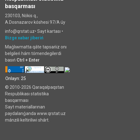
basqarması
230103, Nókis q.,
A.Dosnazarov kóshesi 97/A úy
info@qrstat.uz•
Sayt kartası
•
Bizge xabar jiberiń
Maǵlıwmatta qáte tapsańiz onı
belgileń hám tómendegilerdi
basıń
Ctrl + Enter
Onlayn: 25
© 2010-2026 Qaraqalpaqstan
Respublikası statistika
basqarması
Sayt materiallarınan
paydalanǵanda www.qrstat.uz
mánzili keltiriliwi shárt.