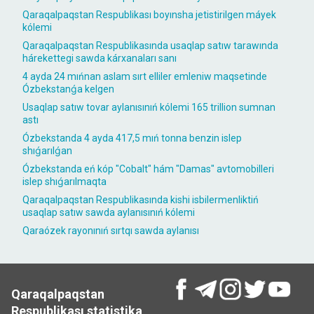
Qaraqalpaqstan Respublikası boyınsha jetistirilgen máyek
kólemi
Qaraqalpaqstan Respublikasında usaqlap satıw tarawında
hárekettegi sawda kárxanaları sanı
4 ayda 24 mıńnan aslam sırt elliler emleniw maqsetinde
Ózbekstanǵa kelgen
Usaqlap satıw tovar aylanısınıń kólemi 165 trillion sumnan
astı
Ózbekstanda 4 ayda 417,5 mıń tonna benzin islep
shıǵarılǵan
Ózbekstanda eń kóp "Cobalt" hám "Damas" avtomobilleri
islep shıǵarılmaqta
Qaraqalpaqstan Respublikasında kishi isbilermenliktiń
usaqlap satıw sawda aylanısınıń kólemi
Qaraózek rayonınıń sırtqı sawda aylanısı
Qaraqalpaqstan
Respublikası statistika