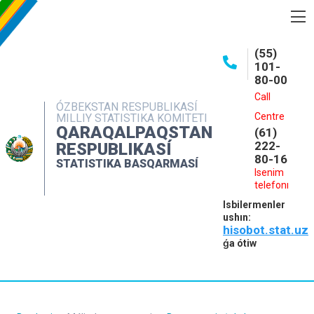
BASQARMA HAQQINDA
(55)
101-
ASHIQ MAǴLIWMATLAR
80-00
BASPALAR
Call
ÓZBEKSTAN RESPUBLIKASÍ
Centre
MILLIY STATISTIKA KOMITETI
INTERAKTIV XIZMETLER
QARAQALPAQSTAN
(61)
MÁLIMLEME XIZMETI
222-
RESPUBLIKASÍ
80-16
STATISTIKA BASQARMASÍ
MÚRÁJAATLAR
Isenim
telefonı
KONTAKTLAR
Isbilermenler
ushın:
hisobot.stat.uz
ǵa ótiw