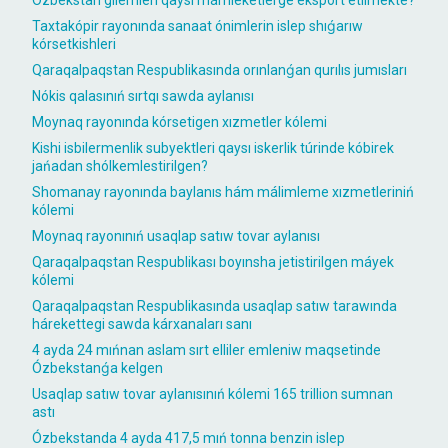
Taxtakópir rayonında sanaat ónimlerin islep shıǵarıw
kórsetkishleri
Qaraqalpaqstan Respublikasında orınlanǵan qurılıs jumısları
Nókis qalasınıń sırtqı sawda aylanısı
Moynaq rayonında kórsetigen xızmetler kólemi
Kishi isbilermenlik subyektleri qaysı iskerlik túrinde kóbirek
jańadan shólkemlestirilgen?
Shomanay rayonında baylanıs hám málimleme xızmetleriniń
kólemi
Moynaq rayonınıń usaqlap satıw tovar aylanısı
Qaraqalpaqstan Respublikası boyınsha jetistirilgen máyek
kólemi
Qaraqalpaqstan Respublikasında usaqlap satıw tarawında
hárekettegi sawda kárxanaları sanı
4 ayda 24 mıńnan aslam sırt elliler emleniw maqsetinde
Ózbekstanǵa kelgen
Usaqlap satıw tovar aylanısınıń kólemi 165 trillion sumnan
astı
Ózbekstanda 4 ayda 417,5 mıń tonna benzin islep