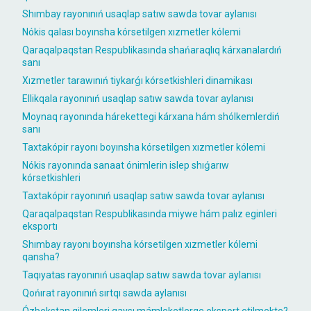
Shımbay rayonınıń usaqlap satıw sawda tovar aylanısı
Nókis qalası boyınsha kórsetilgen xızmetler kólemi
Qaraqalpaqstan Respublikasında shańaraqlıq kárxanalardıń
sanı
Xızmetler tarawınıń tiykarǵı kórsetkishleri dinamikası
Ellikqala rayonınıń usaqlap satıw sawda tovar aylanısı
Moynaq rayonında hárekettegi kárxana hám shólkemlerdiń
sanı
Taxtakópir rayonı boyınsha kórsetilgen xızmetler kólemi
Nókis rayonında sanaat ónimlerin islep shıǵarıw
kórsetkishleri
Taxtakópir rayonınıń usaqlap satıw sawda tovar aylanısı
Qaraqalpaqstan Respublikasında miywe hám palız eginleri
eksportı
Shımbay rayonı boyınsha kórsetilgen xızmetler kólemi
qansha?
Taqıyatas rayonınıń usaqlap satıw sawda tovar aylanısı
Qońırat rayonınıń sırtqı sawda aylanısı
Ózbekstan gilemleri qaysı mámleketlerge eksport etilmekte?