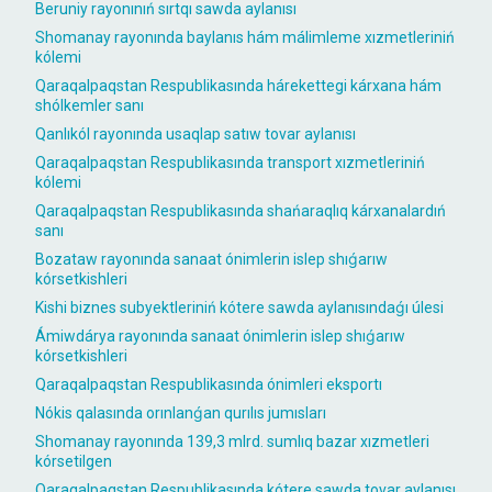
Beruniy rayonınıń sırtqı sawda aylanısı
Shomanay rayonında baylanıs hám málimleme xızmetleriniń
kólemi
Qaraqalpaqstan Respublikasında hárekettegi kárxana hám
shólkemler sanı
Qanlıkól rayonında usaqlap satıw tovar aylanısı
Qaraqalpaqstan Respublikasında transport xızmetleriniń
kólemi
Qaraqalpaqstan Respublikasında shańaraqlıq kárxanalardıń
sanı
Bozataw rayonında sanaat ónimlerin islep shıǵarıw
kórsetkishleri
Kishi biznes subyektleriniń kótere sawda aylanısındaǵı úlesi
Ámiwdárya rayonında sanaat ónimlerin islep shıǵarıw
kórsetkishleri
Qaraqalpaqstan Respublikasında ónimleri eksportı
Nókis qalasında orınlanǵan qurılıs jumısları
Shomanay rayonında 139,3 mlrd. sumlıq bazar xızmetleri
kórsetilgen
Qaraqalpaqstan Respublikasında kótere sawda tovar aylanısı