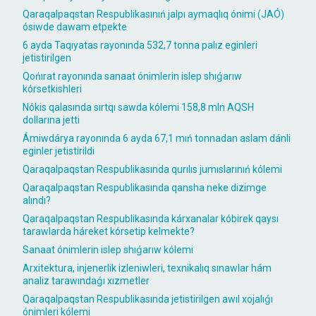
Qaraqalpaqstan Respublikasınıń jalpı aymaqlıq ónimi (JAÓ)
ósiwde dawam etpekte
6 ayda Taqıyatas rayonında 532,7 tonna palız eginleri
jetistirilgen
Qońırat rayonında sanaat ónimlerin islep shıǵarıw
kórsetkishleri
Nókis qalasında sırtqı sawda kólemi 158,8 mln AQSH
dollarına jetti
Ámiwdárya rayonında 6 ayda 67,1 mıń tonnadan aslam dánli
eginler jetistirildi
Qaraqalpaqstan Respublikasında qurılıs jumıslarınıń kólemi
Qaraqalpaqstan Respublikasında qansha neke dizimge
alındı?
Qaraqalpaqstan Respublikasında kárxanalar kóbirek qaysı
tarawlarda háreket kórsetip kelmekte?
Sanaat ónimlerin islep shıǵarıw kólemi
Arxitektura, injenerlik izleniwleri, texnikalıq sınawlar hám
analiz tarawındaǵı xızmetler
Qaraqalpaqstan Respublikasında jetistirilgen awıl xojalıǵı
ónimleri kólemi