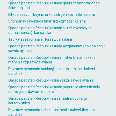
Qaraqalpaqstan Respublikasında qurılıs tarawında joqarı
ósiw baqlandı
Ellikqala rayonı boyınsha kórsetilgen xızmetler kólemi
Shomanay rayonında finanslıq xızmetler kólemi
Qaraqalpaqstan Respublikasında sırt el investiciyası
qatnasıwındaǵı kárxanalar
Taqıyatas rayonınıń sırtqı sawda aylanısı
Qaraqalpaqstan Respublikasında awqatlanıw kárxanalarınıń
sawda aylanısı
Qaraqalpaqstan Respublikasınıń iri sherik mámleketler
menen sırtqı sawda aylanısı
Bozataw rayonında orınlanǵan qurılıs jumısları kólemi
qansha?
Qaraqalpaqstan Respublikasınıń sırtqı sawda aylanısı
Qaraqalpaqstan Respublikasında puqaralıq obyektleriniń
qurılısı jedel dawam etpekte
Qaraqalpaqstan Respublikası sanaatınıń tiykarǵı
kórsetkishleri
Bozataw rayonında kishi isbilermenlik subyektleri sanı
qansha?