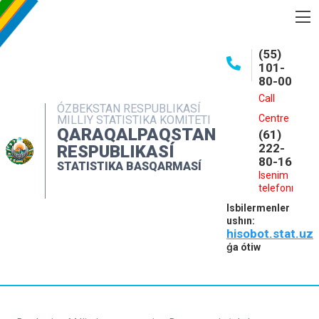
BASQARMA HAQQINDA
(55)
101-
ASHIQ MAǴLIWMATLAR
80-00
BASPALAR
Call
ÓZBEKSTAN RESPUBLIKASÍ
Centre
MILLIY STATISTIKA KOMITETI
INTERAKTIV XIZMETLER
QARAQALPAQSTAN
(61)
MÁLIMLEME XIZMETI
222-
RESPUBLIKASÍ
80-16
STATISTIKA BASQARMASÍ
MÚRÁJAATLAR
Isenim
telefonı
KONTAKTLAR
Isbilermenler
ushın:
hisobot.stat.uz
ǵa ótiw