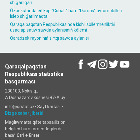
shıǵarılǵan
Ózbekstanda eń kóp "Cobalt" hám "Damas" avtomobilleri
islep shıǵarılmaqta
Qaraqalpaqstan Respublikasında kishi isbilermenliktiń
usaqlap satıw sawda aylanısınıń kólemi
Qaraózek rayonınıń sırtqı sawda aylanısı
Qaraqalpaqstan
Respublikası statistika
basqarması
230103, Nókis q.,
A.Dosnazarov kóshesi 97/A úy
info@qrstat.uz•
Sayt kartası
•
Bizge xabar jiberiń
Maǵlıwmatta qáte tapsańiz onı
belgileń hám tómendegilerdi
basıń
Ctrl + Enter