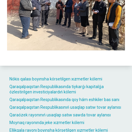
Nókis qalası boyınsha kórsetilgen xızmetler kólemi
Qaraqalpaqstan Respublikasında tiykarǵı kapitalǵa
ózlestirilgen investiciyalardıń kólemi
Qaraqalpaqstan Respublikasında qoy hám eshkiler bas sanı
Qaraqalpaqstan Respublikasınıń usaqlap satıw tovar aylanısı
Qaraózek rayonınıń usaqlap satıw sawda tovar aylanısı
Moynaq rayonında jeke xızmetler kólemi
Ellikqala rayonı boyınsha kórsetilgen xızmetler kólemi