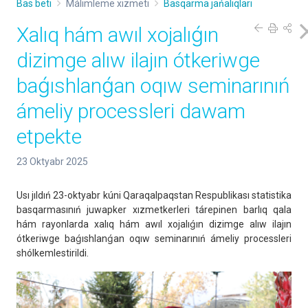
Bas beti
Málimleme xızmeti
Basqarma jańalıqları
Xalıq hám awıl xojalıǵın
dizimge alıw ilajın ótkeriwge
baǵıshlanǵan oqıw seminarınıń
ámeliy processleri dawam
etpekte
23 Oktyabr 2025
Usı jıldıń 23-oktyabr kúni Qaraqalpaqstan Respublikası statistika
basqarmasınıń juwapker xızmetkerleri tárepinen barlıq qala
hám rayonlarda xalıq hám awıl xojalıǵın dizimge alıw ilajın
ótkeriwge baǵıshlanǵan oqıw seminarınıń ámeliy processleri
shólkemlestirildi.