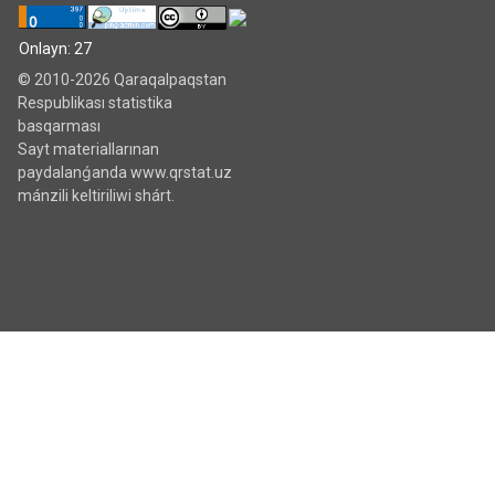
Onlayn: 27
© 2010-2026 Qaraqalpaqstan
Respublikası statistika
basqarması
Sayt materiallarınan
paydalanǵanda www.qrstat.uz
mánzili keltiriliwi shárt.