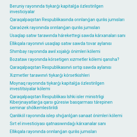
Beruniy rayonında tiykarǵı kapitalǵa ózlestirilgen
investiciyalar
Qaraqalpaqstan Respublikasında orınlanǵan qurılıs jumısları
Qaraózek rayonında orınlanǵan qurılıs jumısları
Usaqlap satıw tarawında hárekettegi sawda kárxanaları sanı
Ellikqala rayonınıń usaqlap satıw sawda tovar aylanısı
Shımbay rayonında awıl xojalıǵı ónimleri kólemi
Bozataw rayonında kórsetigen xızmetler kólemi qansha?
Qaraqalpaqstan Respublikasınıń sırtqı sawda aylanısı
Xızmetler tarawınıń tiykarǵı kórsetkishleri
Moynaq rayonında tiykarǵı kapitalǵa ózlestirilgen
investitsiyalar kólemi
Qaraqalpaqstan Respublikası Ishki isler ministrligi
Kiberjınayatlarǵa qarsı gúresiw basqarması tárepinen
seminar shólkemlestirildi
Qanlıkól rayonında islep shıǵarılǵan sanaat ónimleri kólemi
Sırt el investiciyası qatnasıwındaǵı kárxanalar sanı
Ellikqala rayonında orınlanǵan qurılıs jumısları