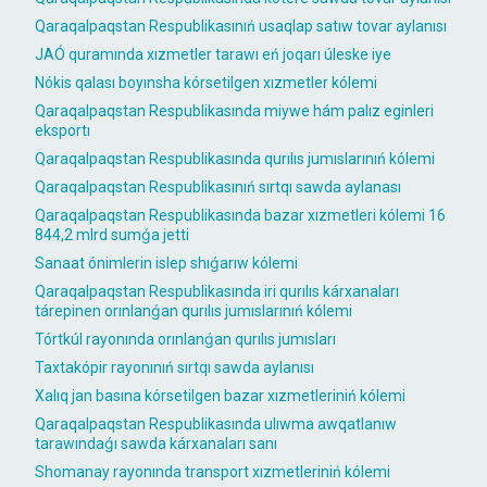
Qaraqalpaqstan Respublikasınıń usaqlap satıw tovar aylanısı
JAÓ quramında xızmetler tarawı eń joqarı úleske iye
Nókis qalası boyınsha kórsetilgen xızmetler kólemi
Qaraqalpaqstan Respublikasında miywe hám palız eginleri
eksportı
Qaraqalpaqstan Respublikasında qurılıs jumıslarınıń kólemi
Qaraqalpaqstan Respublikasınıń sırtqı sawda aylanası
Qaraqalpaqstan Respublikasında bazar xızmetleri kólemi 16
844,2 mlrd sumǵa jetti
Sanaat ónimlerin islep shıǵarıw kólemi
Qaraqalpaqstan Respublikasında iri qurılıs kárxanaları
tárepinen orınlanǵan qurılıs jumıslarınıń kólemi
Tórtkúl rayonında orınlanǵan qurılıs jumısları
Taxtakópir rayonınıń sırtqı sawda aylanısı
Xalıq jan basına kórsetilgen bazar xızmetleriniń kólemi
Qaraqalpaqstan Respublikasında ulıwma awqatlanıw
tarawındaǵı sawda kárxanaları sanı
Shomanay rayonında transport xızmetleriniń kólemi