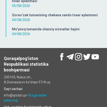
tovar aylanmasi
05/08/2026
Qorao‘zak tumanining chakana savdo tovar aylanmasi
04/08/2026
Mo‘ynoq tumanida shaxsiy xizmatlar hajmi
04/08/2026
Qoraqalpog'iston
Respublikasi statistika
boshqarmasi
230103, Nukus sh.,
A.Dosnazarov ko‘chаsi 97/A uy
Sayt xaritasi
info@qrstat.uz•
Bizga xabar
yuboring