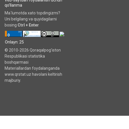
Veb-saytdan foydalanish uchun
qo'llanma
Ma`lumotda xato topdingizmi?
Uni belgilang va quyidagilarni
bosing
Ctrl + Enter
Onlayn: 25
© 2010-2026 Qoraqalpog'iston
Respublikasi statistika
boshqarmasi
Materiallardan foydalanganda
www.qrstat.uz havolani keltirish
majburiy.