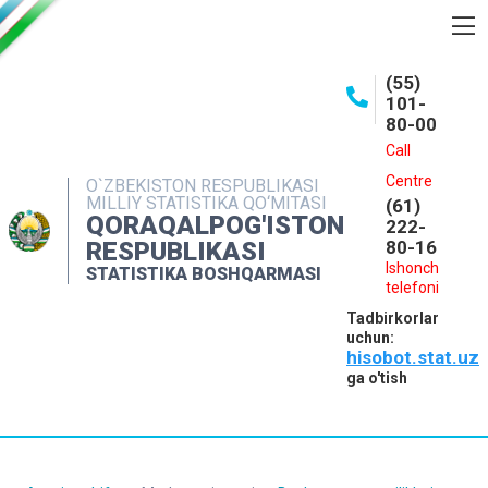
BOSHQARMA HAQIDA
(55)
101-
OCHIQ MA'LUMOTLAR
80-00
NASHRLAR
Call
Centre
O`ZBEKISTON RESPUBLIKASI
INTERAKTIV XIZMATLAR
MILLIY STATISTIKA QO‘MITASI
(61)
QORAQALPOG'ISTON
MATBUOT XIZMATI
222-
RESPUBLIKASI
80-16
MUROJAATLAR
Ishonch
STATISTIKA BOSHQARMASI
telefoni
KONTAKTLAR
Tadbirkorlar
uchun:
hisobot.stat.uz
ga o'tish