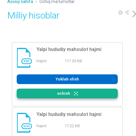
Asosiy sahifa
Ochiq ma'lumotlar
Milliy hisoblar
Yalpi hududiy mahsulot hajmi
Hajmi:
111.26 KB
PDF
Yuklab olish
ochish
Yalpi hududiy mahsulot hajmi
Hajmi:
17.22 KB
XLSX