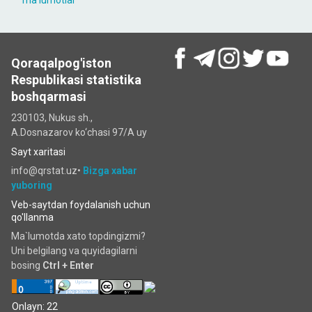
maʼlumotlar
Qoraqalpog'iston
Respublikasi statistika
boshqarmasi
230103, Nukus sh.,
A.Dosnazarov ko‘chаsi 97/A uy
Sayt xaritasi
info@qrstat.uz•
Bizga xabar
yuboring
Veb-saytdan foydalanish uchun
qo'llanma
Ma`lumotda xato topdingizmi?
Uni belgilang va quyidagilarni
bosing
Ctrl + Enter
Onlayn: 22