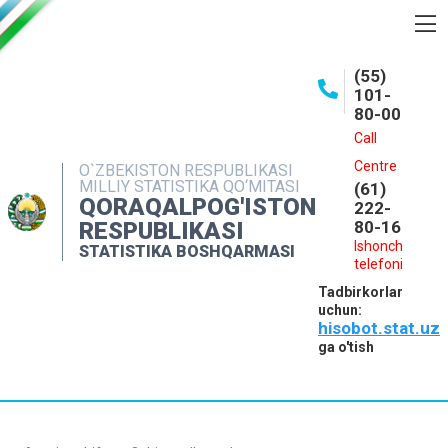
BOSHQARMA HAQIDA
(55)
101-
OCHIQ MA'LUMOTLAR
80-00
NASHRLAR
Call
Centre
O`ZBEKISTON RESPUBLIKASI
INTERAKTIV XIZMATLAR
MILLIY STATISTIKA QO‘MITASI
(61)
QORAQALPOG'ISTON
MATBUOT XIZMATI
222-
RESPUBLIKASI
80-16
MUROJAATLAR
Ishonch
STATISTIKA BOSHQARMASI
telefoni
KONTAKTLAR
Tadbirkorlar
uchun:
hisobot.stat.uz
ga o'tish