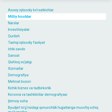
Asosiy iqtisodiy ko‘rsatkichlar
Milliy hisoblar
Narxlar
Investitsiyalar
Qurilish
Tashqi iqtisodiy faoliyat
Ichki savdo
Sanoat
Qishloq xo‘jaligi
Xizmatlar
Demografiya
Mehnat bozori
Kichik biznes va tadbirkorlik
Korxona va tashkilotlar demografiyasi
Ijtimoiy soha
Byudjet to‘g‘risidagi qonunchilik hujjatlariga muvofiq ochiq