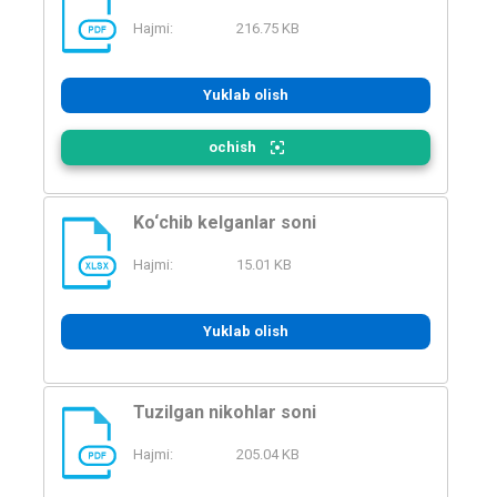
Hajmi:
216.75 KB
PDF
Yuklab olish
ochish
Ko‘chib kelganlar soni
Hajmi:
15.01 KB
XLSX
Yuklab olish
Tuzilgan nikohlar soni
Hajmi:
205.04 KB
PDF