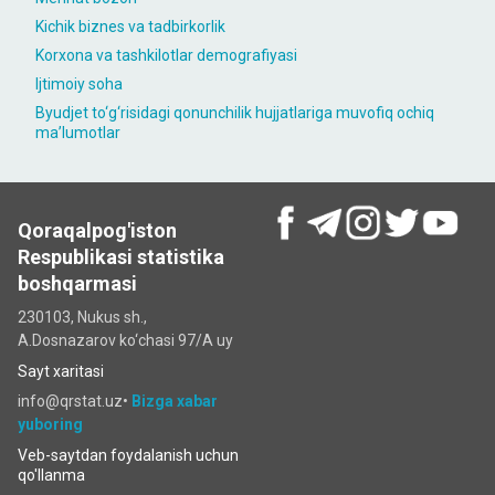
Kichik biznes va tadbirkorlik
Korxona va tashkilotlar demografiyasi
Ijtimoiy soha
Byudjet to‘g‘risidagi qonunchilik hujjatlariga muvofiq ochiq
maʼlumotlar
Qoraqalpog'iston
Respublikasi statistika
boshqarmasi
230103, Nukus sh.,
A.Dosnazarov ko‘chаsi 97/A uy
Sayt xaritasi
info@qrstat.uz•
Bizga xabar
yuboring
Veb-saytdan foydalanish uchun
qo'llanma