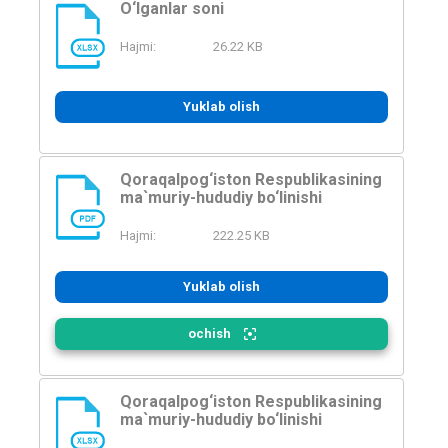
O‘lganlar soni
Hajmi:
26.22 KB
XLSX
Yuklab olish
Qoraqalpog‘iston Respublikasining
ma`muriy-hududiy bo‘linishi
PDF
Hajmi:
222.25 KB
Yuklab olish
ochish
Qoraqalpog‘iston Respublikasining
ma`muriy-hududiy bo‘linishi