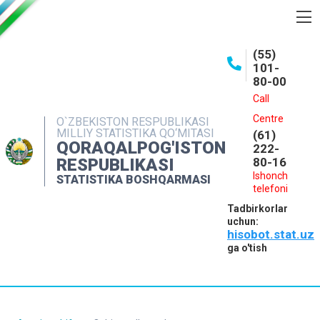
BOSHQARMA HAQIDA
(55)
101-
OCHIQ MA'LUMOTLAR
80-00
NASHRLAR
Call
Centre
O`ZBEKISTON RESPUBLIKASI
INTERAKTIV XIZMATLAR
MILLIY STATISTIKA QO‘MITASI
(61)
QORAQALPOG'ISTON
MATBUOT XIZMATI
222-
RESPUBLIKASI
80-16
MUROJAATLAR
Ishonch
STATISTIKA BOSHQARMASI
telefoni
KONTAKTLAR
Tadbirkorlar
uchun:
hisobot.stat.uz
ga o'tish