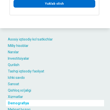
Yuklab olish
Asosiy iqtisodiy ko‘rsatkichlar
Milliy hisoblar
Narxlar
Investitsiyalar
Qurilish
Tashqi iqtisodiy faoliyat
Ichki savdo
Sanoat
Qishloq xo‘jaligi
Xizmatlar
Demografiya
Mehnat bozori