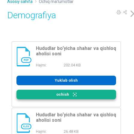
Asosiy sahifa
Ochiq ma'lumotlar
Demografiya
Hududlar bo‘yicha shahar va qishloq
aholisi soni
PDF
Hajmi:
202.04 KB
Yuklab olish
ochish
Hududlar bo‘yicha shahar va qishloq
aholisi soni
XLSX
Hajmi:
26.48 KB