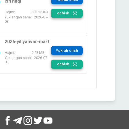
ish haqi
Hajmi:
893.23 KB
ochish
Yuklangan sana:
2026-07-
03
2026-yil yanvar-mart
Yuklab olish
Hajmi:
9.48 MB
Yuklangan sana:
2026-07-
03
ochish