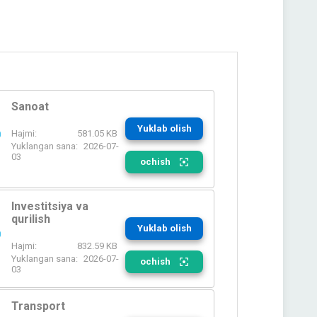
Sanoat
Yuklab olish
Hajmi:
581.05 KB
Yuklangan sana:
2026-07-
03
ochish
Investitsiya va
qurilish
Yuklab olish
Hajmi:
832.59 KB
Yuklangan sana:
2026-07-
ochish
03
Transport