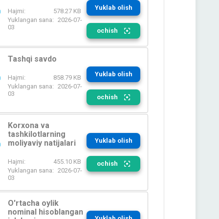
Yuklab olish
Hajmi:
578.27 KB
Yuklangan sana:
2026-07-
03
ochish
Tashqi savdo
Yuklab olish
Hajmi:
858.79 KB
Yuklangan sana:
2026-07-
03
ochish
Korxona va
tashkilotlarning
Yuklab olish
moliyaviy natijalari
Hajmi:
455.10 KB
ochish
Yuklangan sana:
2026-07-
03
O'rtacha oylik
nominal hisoblangan
Yuklab olish