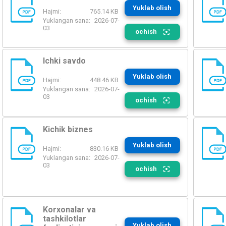
Yuklab olish
Hajmi:
765.14 KB
PDF
PDF
Yuklangan sana:
2026-07-
03
ochish
Ichki savdo
Yuklab olish
Hajmi:
448.46 KB
PDF
PDF
Yuklangan sana:
2026-07-
03
ochish
Kichik biznes
Yuklab olish
Hajmi:
830.16 KB
PDF
PDF
Yuklangan sana:
2026-07-
03
ochish
Korxonalar va
tashkilotlar
Yuklab olish