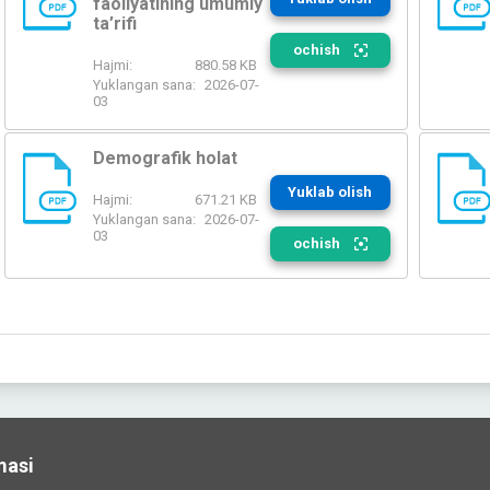
faoliyatining umumiy
PDF
PDF
ta’rifi
ochish
Hajmi:
880.58 KB
Yuklangan sana:
2026-07-
03
Demografik holat
Yuklab olish
Hajmi:
671.21 KB
PDF
PDF
Yuklangan sana:
2026-07-
03
ochish
masi