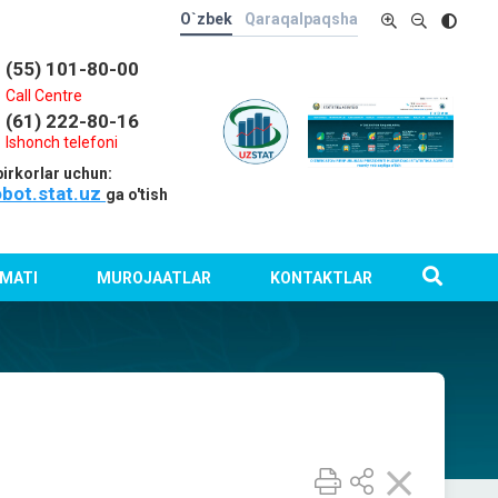
O`zbek
Qaraqalpaqsha
(55) 101-80-00
Call Centre
(61) 222-80-16
Ishonch telefoni
irkorlar uchun:
obot.stat.uz
ga o'tish
MATI
MUROJAATLAR
KONTAKTLAR