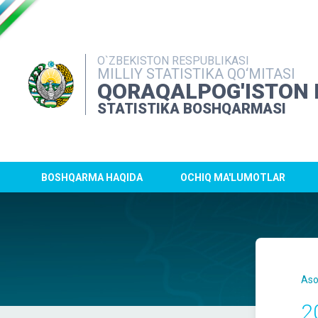
O`ZBEKISTON RESPUBLIKASI
MILLIY STATISTIKA QO‘MITASI
QORAQALPOG'ISTON 
STATISTIKA BOSHQARMASI
BOSHQARMA HAQIDA
OCHIQ MA'LUMOTLAR
Aso
2