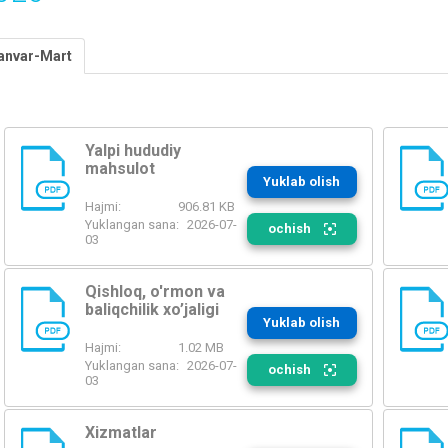
anvar-Mart
Yalpi hududiy
mahsulot
Yuklab olish
PDF
PDF
Hajmi:
906.81 KB
Yuklangan sana:
2026-07-
ochish
03
Qishloq, o'rmon va
baliqchilik xo’jaligi
Yuklab olish
PDF
PDF
Hajmi:
1.02 MB
Yuklangan sana:
2026-07-
ochish
03
Xizmatlar