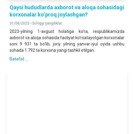
Qaysi hududlarda axborot va aloqa sohasidagi
korxonalar ko‘proq joylashgan?
31/08/2023 •
So'nggi yangiliklar
2023-yilning 1-avgust holatiga ko‘ra, respublikamizda
axborot va aloqa sohasida faoliyat ko‘rsatayotgan korxonalar
soni 9 931 ta bo‘lib, joriy yilning yanvar-iyul oyida ushbu
sohada 1 792 ta korxona yangi tashkil etilgan.
Batafsil ...