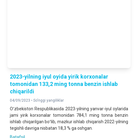
2025- yilning yanvar-iyun oylariga nisbatan foizda
QURILISH ISHLARI
142,9 %
2025- yilning yanvar-iyun oylariga nisbatan foizda
YUK AYLANMASI
104,7 %
2025- yilning yanvar-iyun oylariga nisbatan foizda
YO‘LOVCHI AYLANMASI
2023-yilning iyul oyida yirik korxonalar
105,1 %
tomonidan 133,2 ming tonna benzin ishlab
2025- yilning yanvar-iyun oylariga nisbatan foizda
chiqarildi
04/09/2023 •
So'nggi yangiliklar
CHAKANA TOVAR AYLANMASI
Oʻzbekiston Respublikasida 2023-yilning yanvar-iyul oylarida
128,8 %
jami yirik korxonalar tomonidan 784,1 ming tonna benzin
2025- yilning yanvar-iyun oylariga nisbatan foizda
ishlab chiqarilgan boʻlib, mazkur ishlab chiqarish 2022-yilning
tegishli davriga nisbatan 18,3 % ga oshgan.
XIZMATLAR
Batafsil ...