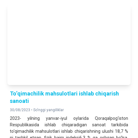
To‘qimachilik mahsulotlari ishlab chiqarish
sanoati
30/08/2023 •
So'nggi yangiliklar
2023- yilning yanvar-iyul oylarida Qoraqalpog‘iston
Respublikasida ishlab chiqaradigan sanoat tarkibida
to‘qimachilik mahsulotlari ishlab chiqarishning ulushi 18,7 %
ni tashkil etgan, fizik hajm indeksi6,3 % ga oshgan bo‘lsa,