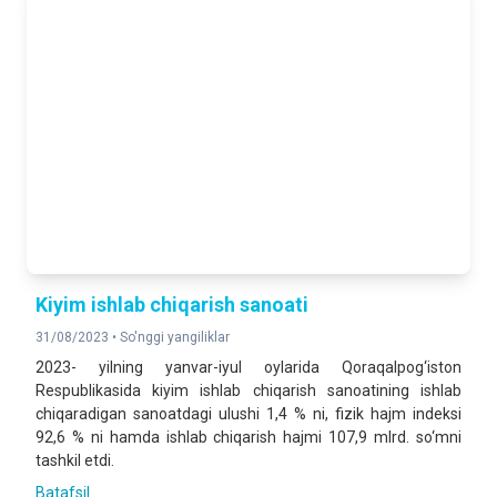
Kiyim ishlab chiqarish sanoati
31/08/2023 •
So'nggi yangiliklar
2023- yilning yanvar-iyul oylarida Qoraqalpog‘iston
Respublikasida kiyim ishlab chiqarish sanoatining ishlab
chiqaradigan sanoatdagi ulushi 1,4 % ni, fizik hajm indeksi
92,6 % ni hamda ishlab chiqarish hajmi 107,9 mlrd. so‘mni
tashkil etdi.
Batafsil ...