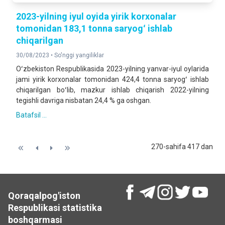
2023-yilning iyul oyida yirik korxonalar
tomonidan 183,1 tonna saryogʻ ishlab
chiqarilgan
30/08/2023 •
So'nggi yangiliklar
Oʻzbekiston Respublikasida 2023-yilning yanvar-iyul oylarida
jami yirik korxonalar tomonidan 424,4 tonna saryogʻ ishlab
chiqarilgan boʻlib, mazkur ishlab chiqarish 2022-yilning
tegishli davriga nisbatan 24,4 % ga oshgan.
Batafsil ...
270-sahifa 417 dan
Qoraqalpog'iston
Respublikasi statistika
boshqarmasi