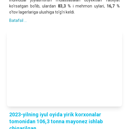
individual joylashtirish muassasalari obyektlari faoliyat
ko‘rsatgan bo‘lib, ulardan
83,3 %
i mehmon uylari,
16,7 %
o‘tov lagerlariga ulushiga to‘g‘ri keldi.
Batafsil ...
2023-yilning iyul oyida yirik korxonalar
tomonidan 106,3 tonna mayonez ishlab
chiqarilgan