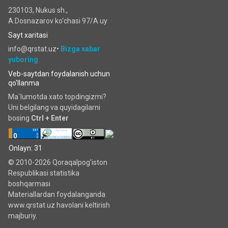
230103, Nukus sh.,
A.Dosnazarov ko‘chаsi 97/A uy
Sayt xaritasi
info@qrstat.uz•
Bizga xabar
yuboring
Veb-saytdan foydalanish uchun
qo'llanma
Ma`lumotda xato topdingizmi?
Uni belgilang va quyidagilarni
bosing
Ctrl + Enter
Onlayn: 31
© 2010-2026 Qoraqalpog'iston
Respublikasi statistika
boshqarmasi
Materiallardan foydalanganda
www.qrstat.uz havolani keltirish
majburiy.