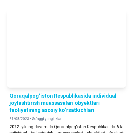
Qoraqalpog‘iston Respublikasida individual
joylashtirish muassasalari obyektlari
faoliyatining asosiy ko‘rsatkichlari
31/08/2023 •
So'nggi yangiliklar
2022
- yilning davomida Qoraqalpog‘iston Respublikasida
6
ta