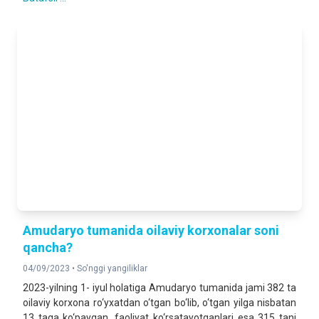
116,4 %
2025- yilning yanvar-iyun oylariga nisbatan foizda
DOIMIY AHOLI SONI
2 061 488
2026- yil 1- iyul holatiga
Amudaryo tumanida oilaviy korxonalar soni
qancha?
04/09/2023 •
So'nggi yangiliklar
2023-yilning 1- iyul holatiga Amudaryo tumanida jami 382 ta
oilaviy korxona ro‘yxatdan o‘tgan bo‘lib, o‘tgan yilga nisbatan
13 taga ko‘paygan, faoliyat ko‘rsatayotganlari esa 315 tani