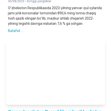
30/08/2023 •
So'nggi yangiliklar
Oʻzbekiston Respublikasida 2023-yilning yanvar-iyul oylarida
jami yirik korxonalar tomonidan 890,6 ming tonna chaqiq
tosh qazib olingan boʻlib, mazkur ishlab chiqarish 2022-
yilning tegishli davriga nisbatan 7,6 % ga oshgan.
Batafsil ...