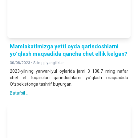
Mamlakatimizga yetti oyda qarindoshlarni
yoʻqlash maqsadida qancha chet ellik kelgan?
30/08/2023 •
So'nggi yangiliklar
2023-yilning yanvar-iyul oylarida jami 3 138,7 ming nafar
chet el fuqarolari qarindoshlarni yoʻqlash maqsadida
Oʻzbekistonga tashrif buyurgan.
Batafsil ...