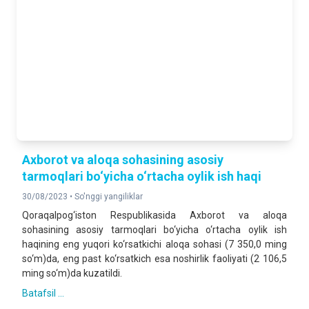
Axborot va aloqa sohasining asosiy
tarmoqlari bo‘yicha o‘rtacha oylik ish haqi
30/08/2023 •
So'nggi yangiliklar
Qoraqalpog‘iston Respublikasida Axborot va aloqa
sohasining asosiy tarmoqlari bo‘yicha o‘rtacha oylik ish
haqining eng yuqori ko‘rsatkichi aloqa sohasi (7 350,0 ming
so‘m)da, eng past ko‘rsatkich esa noshirlik faoliyati (2 106,5
ming so‘m)da kuzatildi.
Batafsil ...