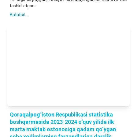
tashkil etgan.
Batafsil ...
Qoraqalpog‘iston Respublikasi statistika
boshqarmasida 2023-2024 o‘quv yilida ilk
marta maktab ostonosiga qadam qo‘ygan
soha xodimlarning farzandlariga darslik