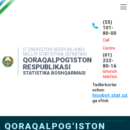
BOSHQARMA HAQIDA
(55)
101-
OCHIQ MA'LUMOTLAR
80-00
NASHRLAR
Call
Centre
O`ZBEKISTON RESPUBLIKASI
INTERAKTIV XIZMATLAR
MILLIY STATISTIKA QO‘MITASI
(61)
QORAQALPOG'ISTON
MATBUOT XIZMATI
222-
RESPUBLIKASI
80-16
MUROJAATLAR
Ishonch
STATISTIKA BOSHQARMASI
telefoni
KONTAKTLAR
Tadbirkorlar
uchun:
hisobot.stat.uz
ga o'tish
QORAQALPOG‘ISTON