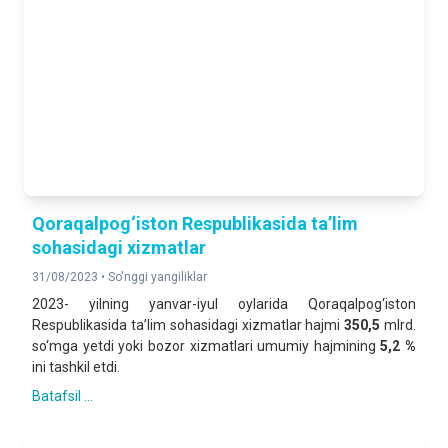
Qoraqalpog‘iston Respublikasida ta’lim
sohasidagi xizmatlar
31/08/2023 •
So'nggi yangiliklar
2023- yilning yanvar-iyul oylarida Qoraqalpog‘iston
Respublikasida ta’lim sohasidagi xizmatlar hajmi
350,5
mlrd.
so‘mga yetdi yoki bozor xizmatlari umumiy hajmining
5,2 %
ini tashkil etdi.
Batafsil ...