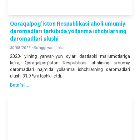
Qoraqalpog‘iston Respublikasi aholi umumiy
daromadlari tarkibida yollanma ishchilarning
daromadlari ulushi
30/08/2023 •
So'nggi yangiliklar
2023- yilning yanvar-iyun oylari dastlabki ma’lumotlariga
ko‘ra, Qoraqalpog‘iston Respublikasi aholining umumiy
daromadlari hajmida yollanma ishchilarning daromadlari
ulushi 31,9 %ni tashkil etdi.
Batafsil ...