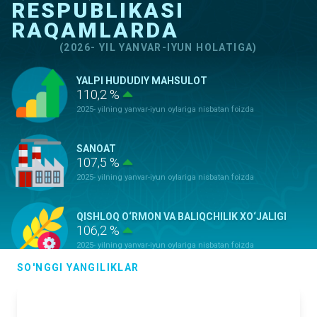
RESPUBLIKASI
RAQAMLARDA
(2026- YIL YANVAR-IYUN HOLATIGA)
YALPI HUDUDIY MAHSULOT
110,2 %
2025- yilning yanvar-iyun oylariga nisbatan foizda
SANOAT
107,5 %
2025- yilning yanvar-iyun oylariga nisbatan foizda
QISHLOQ O‘RMON VA BALIQCHILIK XO‘JALIGI
106,2 %
2025- yilning yanvar-iyun oylariga nisbatan foizda
SO'NGGI YANGILIKLAR
ASOSIY KAPITALGA KIRITILGAN
INVESTITSIYALAR
100,9 %