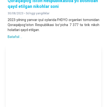
Qoraqalpogʻiston Respublikasida yil boshidan
qayd etilgan nikohlar soni
30/08/2023 •
So'nggi yangiliklar
2023-yilning yanvar-iyul oylarida FHDYO organlari tomonidan
Qoraqalpogʻiston Respublikasi boʻyicha 7 377 ta tirik nikoh
holatlari qayd etilgan.
Batafsil ...