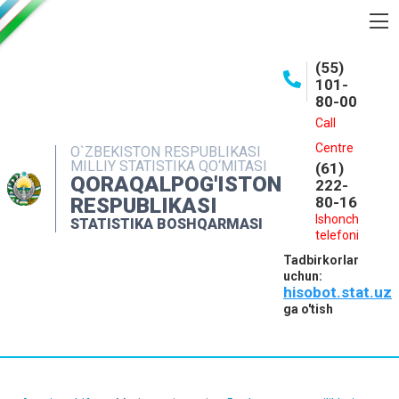
BOSHQARMA HAQIDA
(55)
101-
OCHIQ MA'LUMOTLAR
80-00
NASHRLAR
Call
Centre
O`ZBEKISTON RESPUBLIKASI
INTERAKTIV XIZMATLAR
MILLIY STATISTIKA QO‘MITASI
(61)
QORAQALPOG'ISTON
MATBUOT XIZMATI
222-
RESPUBLIKASI
80-16
MUROJAATLAR
Ishonch
STATISTIKA BOSHQARMASI
telefoni
KONTAKTLAR
Tadbirkorlar
uchun:
hisobot.stat.uz
ga o'tish