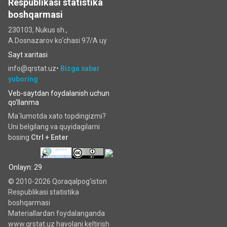
Respublikasi statistika
boshqarmasi
230103, Nukus sh.,
A.Dosnazarov ko‘chаsi 97/A uy
Sayt xaritasi
info@qrstat.uz•
Bizga xabar
yuboring
Veb-saytdan foydalanish uchun
qo'llanma
Ma`lumotda xato topdingizmi?
Uni belgilang va quyidagilarni
bosing
Ctrl + Enter
Onlayn: 29
© 2010-2026 Qoraqalpog'iston
Respublikasi statistika
boshqarmasi
Materiallardan foydalanganda
www.qrstat.uz havolani keltirish