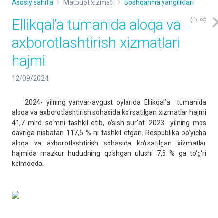
Asosiy sahifa
Matbuot xizmati
Boshqarma yangiliklari
Ellikqal’a tumanida aloqa va
axborotlashtirish xizmatlari
hajmi
12/09/2024
2024- yilning yanvar-avgust oylarida Ellikqal’a tumanida
aloqa va axborotlashtirish sohasida ko‘rsatilgan xizmatlar hajmi
41,7 mlrd so‘mni tashkil etib, o‘sish sur’ati 2023- yilning mos
davriga nisbatan 117,5 % ni tashkil etgan. Respublika bo‘yicha
aloqa va axborotlashtirish sohasida ko‘rsatilgan xizmatlar
hajmida mazkur hududning qo‘shgan ulushi 7,6 % ga to‘g‘ri
kelmoqda.