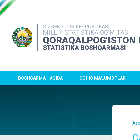
O`ZBEKISTON RESPUBLIKASI
MILLIY STATISTIKA QO‘MITASI
QORAQALPOG'ISTON 
STATISTIKA BOSHQARMASI
BOSHQARMA HAQIDA
OCHIQ MA'LUMOTLAR
Aso
Q