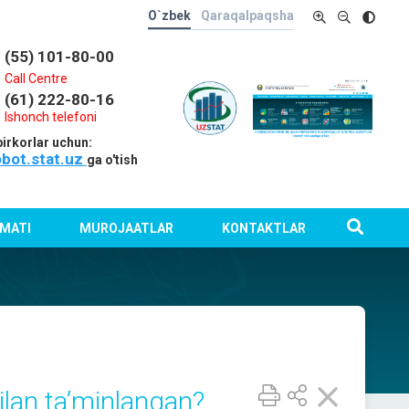
O`zbek
Qaraqalpaqsha
(55) 101-80-00
Call Centre
(61) 222-80-16
Ishonch telefoni
irkorlar uchun:
obot.stat.uz
ga o'tish
MATI
MUROJAATLAR
KONTAKTLAR
bilan ta’minlangan?