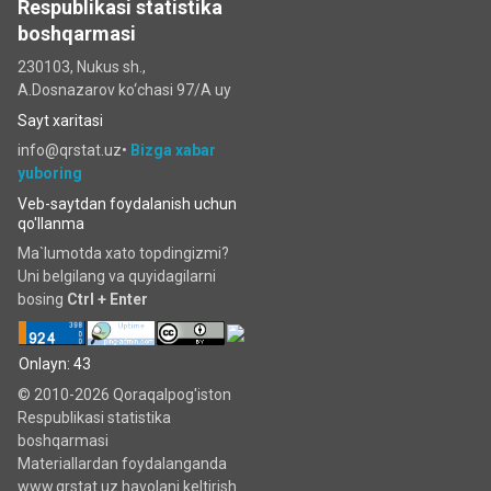
Respublikasi statistika
boshqarmasi
230103, Nukus sh.,
A.Dosnazarov ko‘chаsi 97/A uy
Sayt xaritasi
info@qrstat.uz•
Bizga xabar
yuboring
Veb-saytdan foydalanish uchun
qo'llanma
Ma`lumotda xato topdingizmi?
Uni belgilang va quyidagilarni
bosing
Ctrl + Enter
Onlayn: 43
© 2010-2026 Qoraqalpog'iston
Respublikasi statistika
boshqarmasi
Materiallardan foydalanganda
www.qrstat.uz havolani keltirish