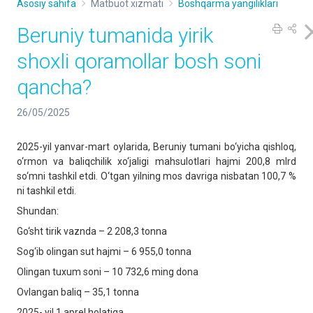
Asosiy sahifa
Matbuot xizmati
Boshqarma yangiliklari
Beruniy tumanida yirik
shoxli qoramollar bosh soni
qancha?
26/05/2025
2025-yil yanvar-mart oylarida, Beruniy tumani bo‘yicha qishloq,
o‘rmon va baliqchilik xo‘jaligi mahsulotlari hajmi 200,8 mlrd
so‘mni tashkil etdi. O‘tgan yilning mos davriga nisbatan 100,7 %
ni tashkil etdi.
Shundan:
Go‘sht tirik vaznda – 2 208,3 tonna
Sog‘ib olingan sut hajmi – 6 955,0 tonna
Olingan tuxum soni – 10 732,6 ming dona
Ovlangan baliq – 35,1 tonna
2025- yil 1 aprel holatiga