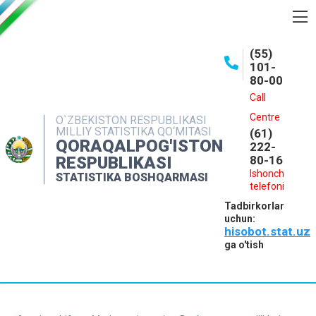
BOSHQARMA HAQIDA
(55)
101-
OCHIQ MA'LUMOTLAR
80-00
NASHRLAR
Call
Centre
O`ZBEKISTON RESPUBLIKASI
INTERAKTIV XIZMATLAR
MILLIY STATISTIKA QO‘MITASI
(61)
QORAQALPOG'ISTON
MATBUOT XIZMATI
222-
RESPUBLIKASI
80-16
MUROJAATLAR
Ishonch
STATISTIKA BOSHQARMASI
telefoni
KONTAKTLAR
Tadbirkorlar
uchun:
hisobot.stat.uz
ga o'tish