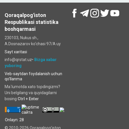
Qoraqalpog'iston
Respublikasi statistika
boshqarmasi
230103, Nukus sh.,
A.Dosnazarov ko‘chаsi 97/A uy
Sayt xaritasi
info@qrstat.uz•
Bizga xabar
yuboring
Veb-saytdan foydalanish uchun
qo'llanma
Ma`lumotda xato topdingizmi?
Uni belgilang va quyidagilarni
bosing
Ctrl + Enter
Onlayn: 28
© 2010-2026 Qoraqalpog'iston