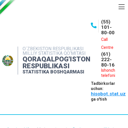
BOSHQARMA HAQIDA
(55)
101-
OCHIQ MA'LUMOTLAR
80-00
NASHRLAR
Call
Centre
O`ZBEKISTON RESPUBLIKASI
INTERAKTIV XIZMATLAR
MILLIY STATISTIKA QO‘MITASI
(61)
QORAQALPOG'ISTON
MATBUOT XIZMATI
222-
RESPUBLIKASI
80-16
MUROJAATLAR
Ishonch
STATISTIKA BOSHQARMASI
telefoni
KONTAKTLAR
Tadbirkorlar
uchun:
hisobot.stat.uz
ga o'tish