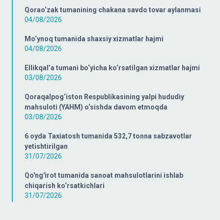
Qorao‘zak tumanining chakana savdo tovar aylanmasi
04/08/2026
Mo‘ynoq tumanida shaxsiy xizmatlar hajmi
04/08/2026
Ellikqal’a tumani bo‘yicha ko‘rsatilgan xizmatlar hajmi
03/08/2026
Qoraqalpog‘iston Respublikasining yalpi hududiy
mahsuloti (YAHM) o‘sishda davom etmoqda
03/08/2026
6 oyda Taxiatosh tumanida 532,7 tonna sabzavotlar
yetishtirilgan
31/07/2026
Qo'ng'irot tumanida sanoat mahsulotlarini ishlab
chiqarish ko‘rsatkichlari
31/07/2026