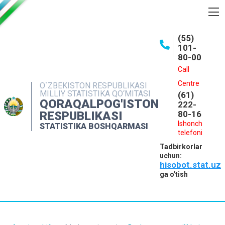
BOSHQARMA HAQIDA
(55)
101-
OCHIQ MA'LUMOTLAR
80-00
NASHRLAR
Call
Centre
O`ZBEKISTON RESPUBLIKASI
INTERAKTIV XIZMATLAR
MILLIY STATISTIKA QO‘MITASI
(61)
QORAQALPOG'ISTON
MATBUOT XIZMATI
222-
RESPUBLIKASI
80-16
MUROJAATLAR
Ishonch
STATISTIKA BOSHQARMASI
telefoni
KONTAKTLAR
Tadbirkorlar
uchun:
hisobot.stat.uz
ga o'tish