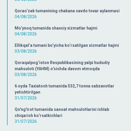
Qorao‘zak tumanining chakana savdo tovar aylanmasi
04/08/2026
Mo‘ynoq tumanida shaxsiy xizmatlar hajmi
04/08/2026
Ellikqal’a tumani bo‘yicha ko‘rsatilgan xizmatlar hajmi
03/08/2026
Qoraqalpog‘iston Respublikasining yalpi hududiy
mahsuloti (YAHM) o‘sishda davom etmoqda
03/08/2026
6 oyda Taxiatosh tumanida 532,7 tonna sabzavotlar
yetishtirilgan
31/07/2026
Qo'ng'irot tumanida sanoat mahsulotlarini ishlab
chiqarish ko‘rsatkichlari
31/07/2026