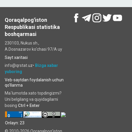
Qoraqalpog'iston
Respublikasi statistika
boshqarmasi
230103, Nukus sh.,
A.Dosnazarov ko‘chаsi 97/A uy
Sayt xaritasi
info@qrstat.uz•
Bizga xabar
yuboring
Veb-saytdan foydalanish uchun
qo'llanma
Ma`lumotda xato topdingizmi?
Uni belgilang va quyidagilarni
bosing
Ctrl + Enter
Onlayn: 23
© 2010-2026 Qoraqalpog'iston