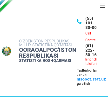
BOSHQARMA HAQIDA
(55)
101-
OCHIQ MA'LUMOTLAR
80-00
NASHRLAR
Call
Centre
O`ZBEKISTON RESPUBLIKASI
INTERAKTIV XIZMATLAR
MILLIY STATISTIKA QO‘MITASI
(61)
QORAQALPOG'ISTON
MATBUOT XIZMATI
222-
RESPUBLIKASI
80-16
MUROJAATLAR
Ishonch
STATISTIKA BOSHQARMASI
telefoni
KONTAKTLAR
Tadbirkorlar
uchun:
hisobot.stat.uz
ga o'tish