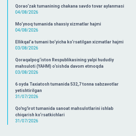
Qorao‘zak tumanining chakana savdo tovar aylanmasi
04/08/2026
Mo‘ynoq tumanida shaxsiy xizmatlar hajmi
04/08/2026
Ellikqal’a tumani bo‘yicha ko‘rsatilgan xizmatlar hajmi
03/08/2026
Qoraqalpog‘iston Respublikasining yalpi hududiy
mahsuloti (YAHM) o‘sishda davom etmoqda
03/08/2026
6 oyda Taxiatosh tumanida 532,7 tonna sabzavotlar
yetishtirilgan
31/07/2026
Qo'ng'irot tumanida sanoat mahsulotlarini ishlab
chiqarish ko‘rsatkichlari
31/07/2026