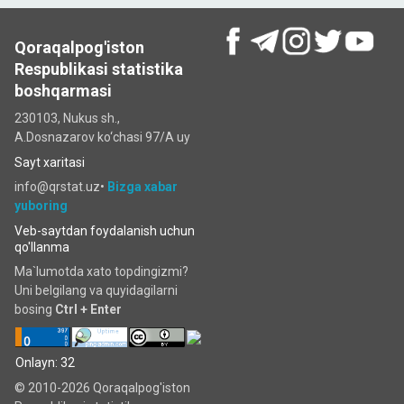
Qoraqalpog'iston
Respublikasi statistika
boshqarmasi
230103, Nukus sh.,
A.Dosnazarov ko‘chаsi 97/A uy
Sayt xaritasi
info@qrstat.uz•
Bizga xabar
yuboring
Veb-saytdan foydalanish uchun
qo'llanma
Ma`lumotda xato topdingizmi?
Uni belgilang va quyidagilarni
bosing
Ctrl + Enter
Onlayn: 32
© 2010-2026 Qoraqalpog'iston