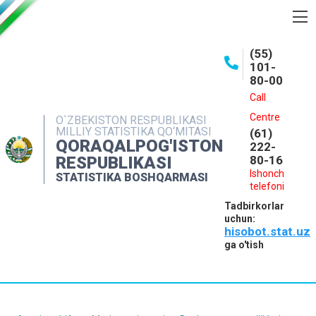
BOSHQARMA HAQIDA
(55)
101-
OCHIQ MA'LUMOTLAR
80-00
NASHRLAR
Call
Centre
O`ZBEKISTON RESPUBLIKASI
INTERAKTIV XIZMATLAR
MILLIY STATISTIKA QO‘MITASI
(61)
QORAQALPOG'ISTON
MATBUOT XIZMATI
222-
RESPUBLIKASI
80-16
MUROJAATLAR
Ishonch
STATISTIKA BOSHQARMASI
telefoni
KONTAKTLAR
Tadbirkorlar
uchun:
hisobot.stat.uz
ga o'tish