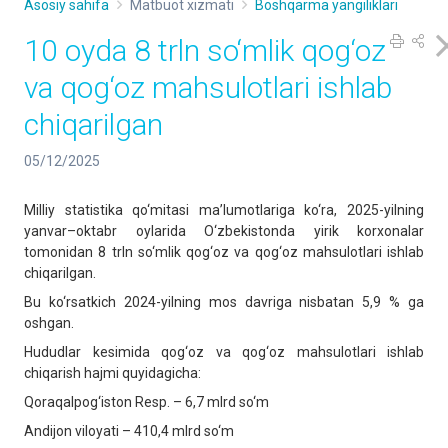
Asosiy sahifa
Matbuot xizmati
Boshqarma yangiliklari
10 oyda 8 trln so‘mlik qog‘oz
va qog‘oz mahsulotlari ishlab
chiqarilgan
05/12/2025
Milliy statistika qo‘mitasi ma’lumotlariga ko‘ra, 2025-yilning
yanvar–oktabr oylarida O‘zbekistonda yirik korxonalar
tomonidan 8 trln so‘mlik qog‘oz va qog‘oz mahsulotlari ishlab
chiqarilgan.
Bu ko‘rsatkich 2024-yilning mos davriga nisbatan 5,9 % ga
oshgan.
Hududlar kesimida qog‘oz va qog‘oz mahsulotlari ishlab
chiqarish hajmi quyidagicha:
Qoraqalpog‘iston Resp. – 6,7 mlrd so‘m
Andijon viloyati – 410,4 mlrd so‘m