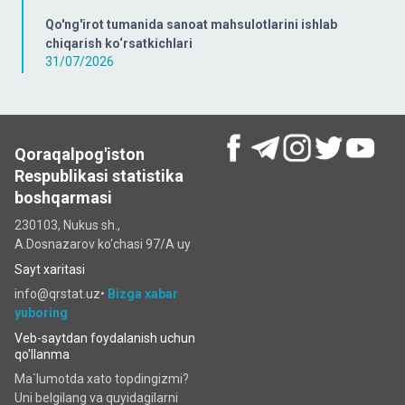
Qo'ng'irot tumanida sanoat mahsulotlarini ishlab
chiqarish ko‘rsatkichlari
31/07/2026
Qoraqalpog'iston
Respublikasi statistika
boshqarmasi
230103, Nukus sh.,
A.Dosnazarov ko‘chаsi 97/A uy
Sayt xaritasi
info@qrstat.uz•
Bizga xabar
yuboring
Veb-saytdan foydalanish uchun
qo'llanma
Ma`lumotda xato topdingizmi?
Uni belgilang va quyidagilarni