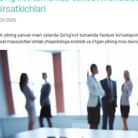
‘rsatkichlari
05/2026
6-yilning yanvar-mart oylarida Qo'ng'irot tumanida faoliyat ko‘rsatayo
at maxsulotlari ishlab chiqarilishiga erishildi va o‘tgan yilning mos davrig