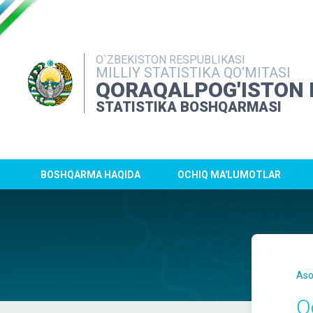
O`ZBEKISTON RESPUBLIKASI
MILLIY STATISTIKA QO‘MITASI
QORAQALPOG'ISTON 
STATISTIKA BOSHQARMASI
BOSHQARMA HAQIDA
OCHIQ MA'LUMOTLAR
Aso
Q