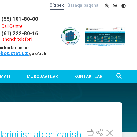
O`zbek
Qaraqalpaqsha
(55) 101-80-00
Call Centre
(61) 222-80-16
Ishonch telefoni
irkorlar uchun:
obot.stat.uz
ga o'tish
MATI
MUROJAATLAR
KONTAKTLAR
rini ishlab chiqarish