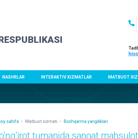
RESPUBLIKASI
Tadb
his
NASHRLAR
INTERAKTIV XIZMATLAR
MATBUOT XIZ
siy sahifa
Matbuot xizmati
Boshqarma yangiliklari
o'ng'irot tumanida sanoat mahsulotla