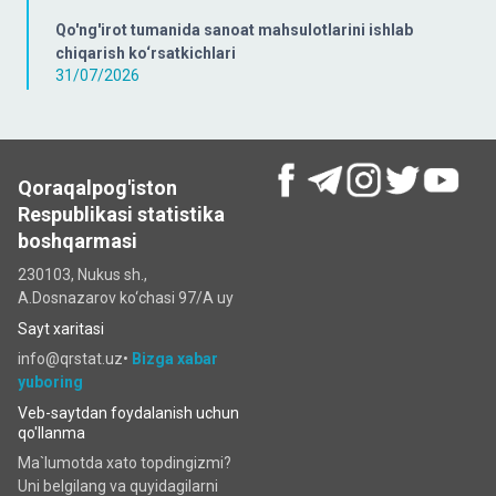
Qo'ng'irot tumanida sanoat mahsulotlarini ishlab
chiqarish ko‘rsatkichlari
31/07/2026
Qoraqalpog'iston
Respublikasi statistika
boshqarmasi
230103, Nukus sh.,
A.Dosnazarov ko‘chаsi 97/A uy
Sayt xaritasi
info@qrstat.uz•
Bizga xabar
yuboring
Veb-saytdan foydalanish uchun
qo'llanma
Ma`lumotda xato topdingizmi?
Uni belgilang va quyidagilarni