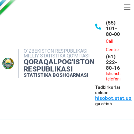
BOSHQARMA HAQIDA
(55)
101-
OCHIQ MA'LUMOTLAR
80-00
NASHRLAR
Call
Centre
O`ZBEKISTON RESPUBLIKASI
INTERAKTIV XIZMATLAR
MILLIY STATISTIKA QO‘MITASI
(61)
QORAQALPOG'ISTON
MATBUOT XIZMATI
222-
RESPUBLIKASI
80-16
MUROJAATLAR
Ishonch
STATISTIKA BOSHQARMASI
telefoni
KONTAKTLAR
Tadbirkorlar
uchun:
hisobot.stat.uz
ga o'tish