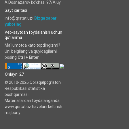
A.Dosnazarov ko‘chаsi 97/A uy
Sayt xaritasi
info@qrstat.uz•
Bizga xabar
yuboring
Veb-saytdan foydalanish uchun
qo'llanma
Ma`lumotda xato topdingizmi?
Uni belgilang va quyidagilarni
bosing
Ctrl + Enter
Onlayn: 27
© 2010-2026 Qoraqalpog'iston
Respublikasi statistika
boshqarmasi
Materiallardan foydalanganda
www.qrstat.uz havolani keltirish
majburiy.