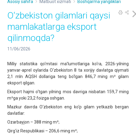
Asosiy sahifa
Matbuot xizmati
Boshqarma yangiliklari
O‘zbekiston gilamlari qaysi
mamlakatlarga eksport
qilinmoqda?
11/06/2026
Milliy statistika qo‘mitasi ma’lumotlariga ko‘ra, 2026-yilning
yanvar-aprel oylarida O‘zbekiston 8 ta xorijiy davlatga qiymati
2,1 mln AQSH dollariga teng bo‘lgan 846,7 ming m² gilam
eksport qilgan.
Eksport hajmi o‘tgan yilning mos davriga nisbatan 159,7 ming
m²ga yoki 23,2 foizga oshgan.
Mazkur davrda O‘zbekiston eng ko‘p gilam yetkazib bergan
davlatlar:
Ozarbayjon – 388 ming m²;
Qirg‘iz Respublikasi – 206,6 ming m²;