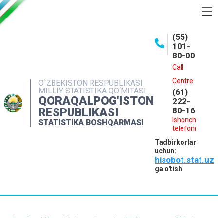
BOSHQARMA HAQIDA
(55)
101-
OCHIQ MA'LUMOTLAR
80-00
NASHRLAR
Call
Centre
O`ZBEKISTON RESPUBLIKASI
INTERAKTIV XIZMATLAR
MILLIY STATISTIKA QO‘MITASI
(61)
QORAQALPOG'ISTON
MATBUOT XIZMATI
222-
RESPUBLIKASI
80-16
MUROJAATLAR
Ishonch
STATISTIKA BOSHQARMASI
telefoni
KONTAKTLAR
Tadbirkorlar
uchun:
hisobot.stat.uz
ga o'tish