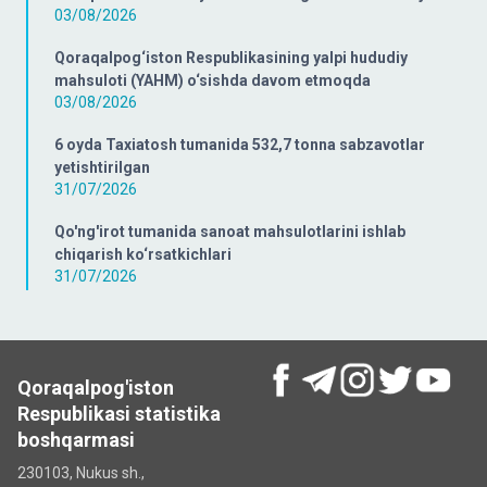
03/08/2026
Qoraqalpog‘iston Respublikasining yalpi hududiy
mahsuloti (YAHM) o‘sishda davom etmoqda
03/08/2026
6 oyda Taxiatosh tumanida 532,7 tonna sabzavotlar
yetishtirilgan
31/07/2026
Qo'ng'irot tumanida sanoat mahsulotlarini ishlab
chiqarish ko‘rsatkichlari
31/07/2026
Qoraqalpog'iston
Respublikasi statistika
boshqarmasi
230103, Nukus sh.,