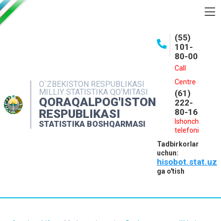
BOSHQARMA HAQIDA
(55)
101-
OCHIQ MA'LUMOTLAR
80-00
NASHRLAR
Call
Centre
O`ZBEKISTON RESPUBLIKASI
INTERAKTIV XIZMATLAR
MILLIY STATISTIKA QO‘MITASI
(61)
QORAQALPOG'ISTON
MATBUOT XIZMATI
222-
RESPUBLIKASI
80-16
MUROJAATLAR
Ishonch
STATISTIKA BOSHQARMASI
telefoni
KONTAKTLAR
Tadbirkorlar
uchun:
hisobot.stat.uz
ga o'tish