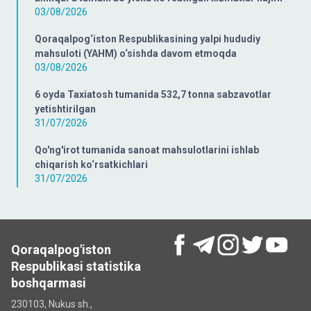
03/08/2026
Qoraqalpog‘iston Respublikasining yalpi hududiy
mahsuloti (YAHM) o‘sishda davom etmoqda
03/08/2026
6 oyda Taxiatosh tumanida 532,7 tonna sabzavotlar
yetishtirilgan
31/07/2026
Qo'ng'irot tumanida sanoat mahsulotlarini ishlab
chiqarish ko‘rsatkichlari
31/07/2026
Qoraqalpog'iston
Respublikasi statistika
boshqarmasi
230103, Nukus sh.,