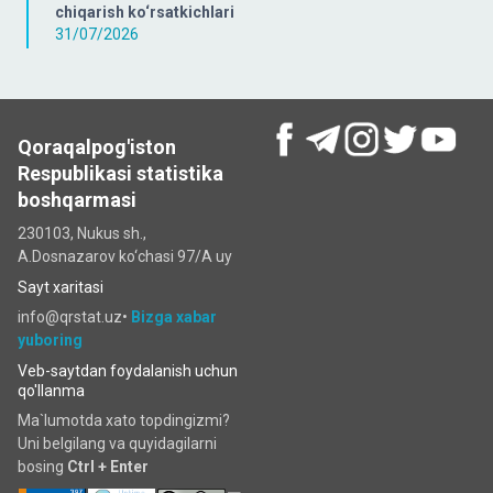
chiqarish ko‘rsatkichlari
31/07/2026
Qoraqalpog'iston
Respublikasi statistika
boshqarmasi
230103, Nukus sh.,
A.Dosnazarov ko‘chаsi 97/A uy
Sayt xaritasi
info@qrstat.uz•
Bizga xabar
yuboring
Veb-saytdan foydalanish uchun
qo'llanma
Ma`lumotda xato topdingizmi?
Uni belgilang va quyidagilarni
bosing
Ctrl + Enter