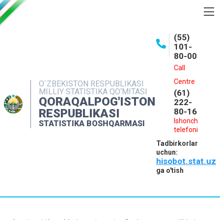
BOSHQARMA HAQIDA
(55)
101-
OCHIQ MA'LUMOTLAR
80-00
NASHRLAR
Call
Centre
O`ZBEKISTON RESPUBLIKASI
INTERAKTIV XIZMATLAR
MILLIY STATISTIKA QO‘MITASI
(61)
QORAQALPOG'ISTON
MATBUOT XIZMATI
222-
RESPUBLIKASI
80-16
MUROJAATLAR
Ishonch
STATISTIKA BOSHQARMASI
telefoni
KONTAKTLAR
Tadbirkorlar
uchun:
hisobot.stat.uz
ga o'tish