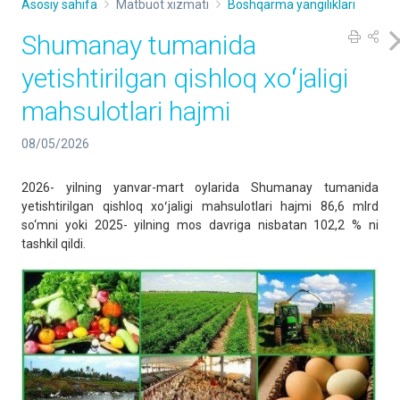
Asosiy sahifa
Matbuot xizmati
Boshqarma yangiliklari
Shumanay tumanida
yetishtirilgan qishloq xoʻjaligi
mahsulotlari hajmi
08/05/2026
2026- yilning yanvar-mart oylarida Shumanay tumanida
yetishtirilgan qishloq xoʻjaligi mahsulotlari hajmi 86,6 mlrd
so‘mni yoki 2025- yilning mos davriga nisbatan 102,2 % ni
tashkil qildi.