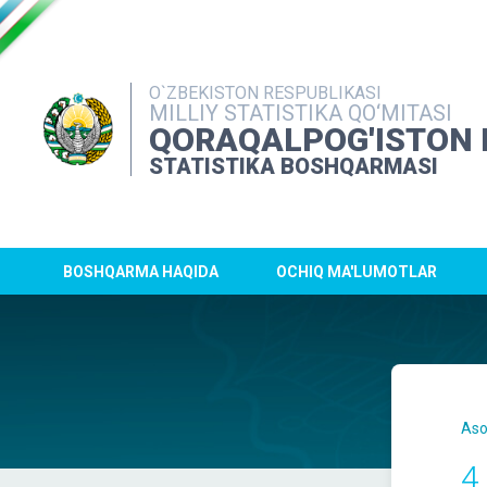
O`ZBEKISTON RESPUBLIKASI
MILLIY STATISTIKA QO‘MITASI
QORAQALPOG'ISTON 
STATISTIKA BOSHQARMASI
BOSHQARMA HAQIDA
OCHIQ MA'LUMOTLAR
Aso
4