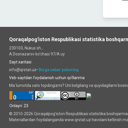
Qoraqalpog'iston Respublikasi statistika boshqar
230103, Nukus sh.,
A.Dosnazarov ko‘chаsi 97/A uy
Sayt xaritasi
info@qrstat.uz•
Bizga xabar yuboring
Veb-saytdan foydalanish uchun qo'llanma
Ma`lumotda xato topdingizmi? Uni belgilang va quyidagilarni bosi
Onlayn: 23
© 2010-2026 Qoraqalpog'iston Respublikasi statistika boshqarma
Materiallardan foydalanganda www.qrstat.uz havolani keltirish maj