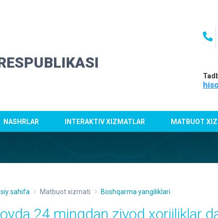
RESPUBLIKASI
Tadb
his
NASHRLAR
INTERAKTIV XIZMATLAR
MATBUOT XIZ
siy sahifa
Matbuot xizmati
Boshqarma yangiliklari
 oyda 24 mingdan ziyod xorijliklar 