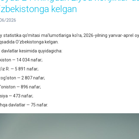
‘zbekistonga kelgan
06/2026
liy statistika qo‘mitasi ma’lumotlariga ko‘ra, 2026-yilning yanvar-aprel o
sadida O‘zbekistonga kelgan.
r davlatlar kesimida quyidagicha:
ikiston — 14 034 nafar;
‘iz R. — 5 891 nafar;
og‘iston — 2 807 nafar;
‘oniston — 896 nafar;
siya — 473 nafar;
hqa davlatlar — 75 nafar.