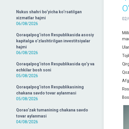
O
Nukus shahri bo‘yicha ko‘rsatilgan
xizmatlar hajmi
02/
06/08/2026
Mil
Qoraqalpog‘iston Respublikasida asosiy
maq
kapitalga o‘zlashtirilgan investitsiyalar
hajmi
Ula
06/08/2026
Toj
Qoraqalpog‘iston Respublikasida qo‘y va
Qirg
echkilar bosh soni
Qoz
05/08/2026
Afg
Qoraqalpog‘iston Respublikasining
Ros
chakana savdo tovar aylanmasi
Bos
05/08/2026
Qorao‘zak tumanining chakana savdo
tovar aylanmasi
04/08/2026