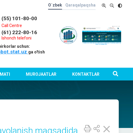
O`zbek
Qaraqalpaqsha
(55) 101-80-00
Call Centre
(61) 222-80-16
Ishonch telefoni
irkorlar uchun:
obot.stat.uz
ga o'tish
MATI
MUROJAATLAR
KONTAKTLAR
davolanish maqsadida