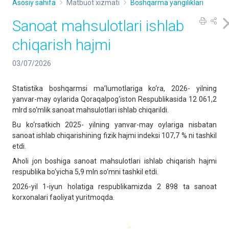
Asosiy sahifa
Matbuot xizmati
Boshqarma yangiliklari
Sanoat mahsulotlari ishlab
chiqarish hajmi
03/07/2026
Statistika boshqarmsi ma’lumotlariga ko‘ra, 2026- yilning
yanvar-may oylarida Qoraqalpog‘iston Respublikasida 12 061,2
mlrd so‘mlik sanoat mahsulotlari ishlab chiqarildi.
Bu ko‘rsatkich 2025- yilning yanvar-may oylariga nisbatan
sanoat ishlab chiqarishining fizik hajmi indeksi 107,7 % ni tashkil
etdi.
Aholi jon boshiga sanoat mahsulotlari ishlab chiqarish hajmi
respublika bo‘yicha 5,9 mln so‘mni tashkil etdi.
2026-yil 1-iyun holatiga respublikamizda 2 898 ta sanoat
korxonalari faoliyat yuritmoqda.