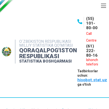
BOSHQARMA HAQIDA
(55)
101-
OCHIQ MA'LUMOTLAR
80-00
NASHRLAR
Call
Centre
O`ZBEKISTON RESPUBLIKASI
INTERAKTIV XIZMATLAR
MILLIY STATISTIKA QO‘MITASI
(61)
QORAQALPOG'ISTON
MATBUOT XIZMATI
222-
RESPUBLIKASI
80-16
MUROJAATLAR
Ishonch
STATISTIKA BOSHQARMASI
telefoni
KONTAKTLAR
Tadbirkorlar
uchun:
hisobot.stat.uz
ga o'tish