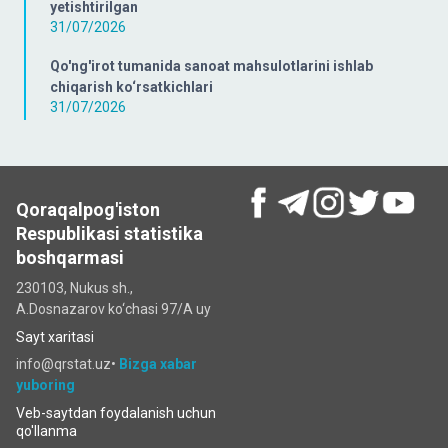
yetishtirilgan
31/07/2026
Qo'ng'irot tumanida sanoat mahsulotlarini ishlab
chiqarish ko‘rsatkichlari
31/07/2026
Qoraqalpog'iston
Respublikasi statistika
boshqarmasi
230103, Nukus sh.,
A.Dosnazarov ko‘chаsi 97/A uy
Sayt xaritasi
info@qrstat.uz•
Bizga xabar
yuboring
Veb-saytdan foydalanish uchun
qo'llanma