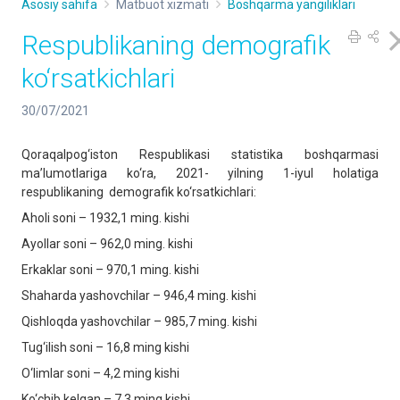
Asosiy sahifa
Matbuot xizmati
Boshqarma yangiliklari
Respublikaning demografik
ko‘rsatkichlari
30/07/2021
Qoraqalpog‘iston Respublikasi statistika boshqarmasi
ma’lumotlariga ko‘ra, 2021- yilning 1-iyul holatiga
respublikaning demografik ko‘rsatkichlari:
Aholi soni – 1932,1 ming. kishi
Ayollar soni – 962,0 ming. kishi
Erkaklar soni – 970,1 ming. kishi
Shaharda yashovchilar – 946,4 ming. kishi
Qishloqda yashovchilar – 985,7 ming. kishi
Tug‘ilish soni – 16,8 ming kishi
O‘limlar soni – 4,2 ming kishi
Ko‘chib kelgan – 7,3 ming kishi