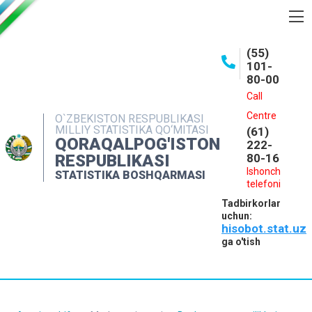
BOSHQARMA HAQIDA
(55)
101-
OCHIQ MA'LUMOTLAR
80-00
NASHRLAR
Call
Centre
O`ZBEKISTON RESPUBLIKASI
INTERAKTIV XIZMATLAR
MILLIY STATISTIKA QO‘MITASI
(61)
QORAQALPOG'ISTON
MATBUOT XIZMATI
222-
RESPUBLIKASI
80-16
MUROJAATLAR
Ishonch
STATISTIKA BOSHQARMASI
telefoni
KONTAKTLAR
Tadbirkorlar
uchun:
hisobot.stat.uz
ga o'tish