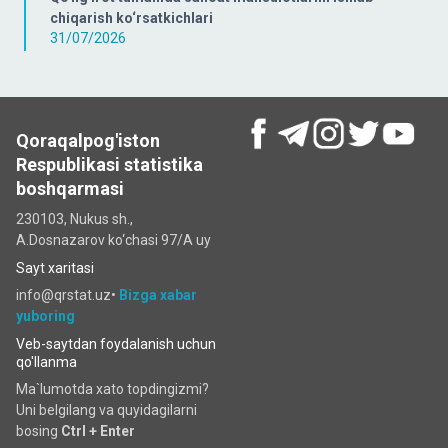
chiqarish ko‘rsatkichlari
31/07/2026
Qoraqalpog'iston
Respublikasi statistika
boshqarmasi
230103, Nukus sh.,
A.Dosnazarov ko‘chаsi 97/A uy
Sayt xaritasi
info@qrstat.uz•
Bizga xabar
yuboring
Veb-saytdan foydalanish uchun
qo'llanma
Ma`lumotda xato topdingizmi?
Uni belgilang va quyidagilarni
bosing
Ctrl + Enter