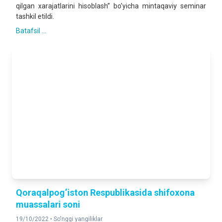
qilgan xarajatlarini hisoblash” bo’yicha mintaqaviy seminar
tashkil etildi.
Batafsil ...
Qoraqalpog‘iston Respublikasida shifoxona
muassalari soni
19/10/2022 •
So'nggi yangiliklar