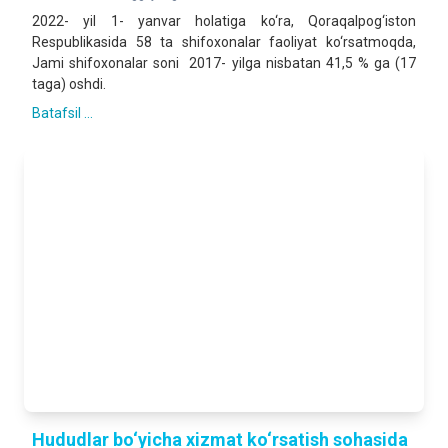
2022- yil 1- yanvar holatiga ko‘ra, Qoraqalpog‘iston
Respublikasida 58 ta shifoxonalar faoliyat ko‘rsatmoqda,
Jami shifoxonalar soni 2017- yilga nisbatan 41,5 % ga (17
taga) oshdi.
Batafsil ...
Hududlar bo‘yicha xizmat ko‘rsatish sohasida