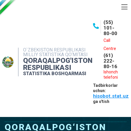
BOSHQARMA HAQIDA
(55)
101-
OCHIQ MA'LUMOTLAR
80-00
NASHRLAR
Call
Centre
O`ZBEKISTON RESPUBLIKASI
INTERAKTIV XIZMATLAR
MILLIY STATISTIKA QO‘MITASI
(61)
QORAQALPOG'ISTON
MATBUOT XIZMATI
222-
RESPUBLIKASI
80-16
MUROJAATLAR
Ishonch
STATISTIKA BOSHQARMASI
telefoni
KONTAKTLAR
Tadbirkorlar
uchun:
hisobot.stat.uz
ga o'tish
QORAQALPOG‘ISTON