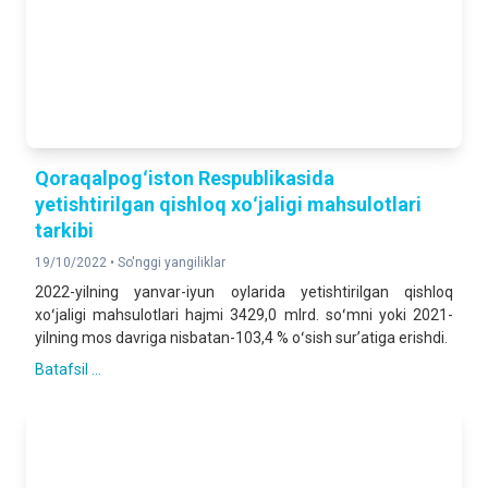
Qoraqalpogʻiston Respublikasida
yetishtirilgan qishloq xoʻjaligi mahsulotlari
tarkibi
19/10/2022 •
So'nggi yangiliklar
2022-yilning yanvar-iyun oylarida yetishtirilgan qishloq
xoʻjaligi mahsulotlari hajmi 3429,0 mlrd. soʻmni yoki 2021-
yilning mos davriga nisbatan-103,4 % oʻsish surʼatiga erishdi.
Batafsil ...