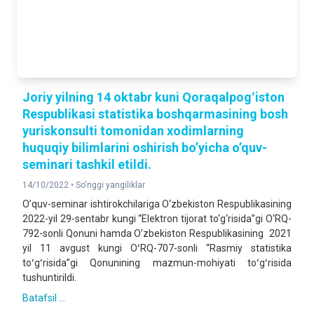
Joriy yilning 14 oktabr kuni Qoraqalpogʻiston
Respublikasi statistika boshqarmasining bosh
yuriskonsulti tomonidan xodimlarning
huquqiy bilimlarini oshirish bo’yicha o’quv-
seminari tashkil etildi.
14/10/2022 •
So'nggi yangiliklar
O’quv-seminar ishtirokchilariga O‘zbekiston Respublikasining
2022-yil 29-sentabr kungi “Elektron tijorat to‘g‘risida”gi O‘RQ-
792-sonli Qonuni hamda Oʼzbekiston Respublikasining 2021
yil 11 avgust kungi OʻRQ-707-sonli “Rasmiy statistika
toʻgʻrisida”gi Qonunining mazmun-mohiyati toʻgʻrisida
tushuntirildi.
Batafsil ...