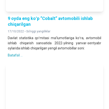
9 oyda eng koʻp “Cobalt” avtomobili ishlab
chiqarilgan
17/10/2022 •
So'nggi yangiliklar
Davlat statistika qoʻmitasi maʼlumotlariga koʻra, avtomobil
ishlab chiqarish sanoatida 2022-yilning yanvar-sentyabr
oylarida ishlab chiqarilgan yengil avtomobillar soni:
Batafsil ...