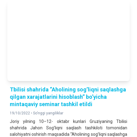
Tbilisi shahrida “Aholining sog’liqni saqlashga
qilgan xarajatlarini hisoblash” bo’yicha
mintaqaviy seminar tashkil etildi
19/10/2022 •
So'nggi yangiliklar
Joriy yilning 10–12- oktabr kunlari Gruziyaning Tbilisi
shahrida Jahon Sog’liqni saqlash tashkiloti tomonidan
salohiyatni oshirish maqsadida “Aholining sog’liqni saqlashga