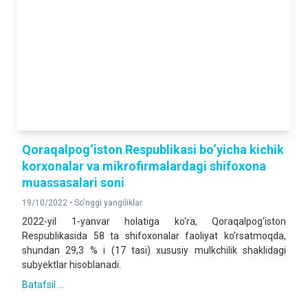
Qoraqalpog‘iston Respublikasi bo‘yicha kichik
korxonalar va mikrofirmalardagi shifoxona
muassasalari soni
19/10/2022 •
So'nggi yangiliklar
2022-yil 1-yanvar holatiga ko‘ra, Qoraqalpog‘iston
Respublikasida 58 ta shifoxonalar faoliyat ko‘rsatmoqda,
shundan 29,3 % i (17 tasi) xususiy mulkchilik shaklidagi
subyektlar hisoblanadi.
Batafsil ...