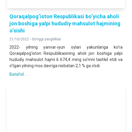
Qoraqalpog‘iston Respublikasi bo‘yicha aholi
jon boshiga yalpi hududiy mahsulot hajmining
o‘sishi
21/10/2022 •
So'nggi yangiliklar
2022- yilning yanvar-iyun oylari yakunlariga ko‘ra
Qoraqalpog‘iston Respublikasining aholi jon boshiga yalpi
hududiy mahsulot hajmi 6 674,4 ming so‘mni tashkil etdi va
o‘tgan yilning mos davriga nisbatan 2,1 % ga o‘sdi.
Batafsil ...