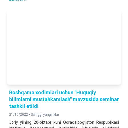
116,4 %
2025- yilning yanvar-iyun oylariga nisbatan foizda
DOIMIY AHOLI SONI
2 061 488
2026- yil 1- iyul holatiga
Boshqama xodimlari uchun "Huquqiy
bilimlarni mustahkamlash" mavzusida seminar
tashkil etildi
21/10/2022 •
So'nggi yangiliklar
Joriy yilning 20-oktabr kuni Qoraqalpogʻiston Respublikasi