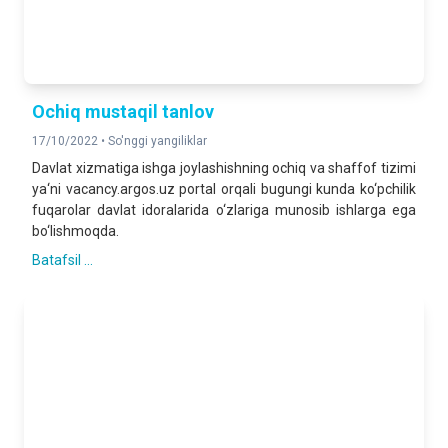
Ochiq mustaqil tanlov
17/10/2022 •
So'nggi yangiliklar
Davlat xizmatiga ishga joylashishning ochiq va shaffof tizimi
ya‘ni vacancy.argos.uz portal orqali bugungi kunda ko‘pchilik
fuqarolar davlat idoralarida o‘zlariga munosib ishlarga ega
bo‘lishmoqda.
Batafsil ...