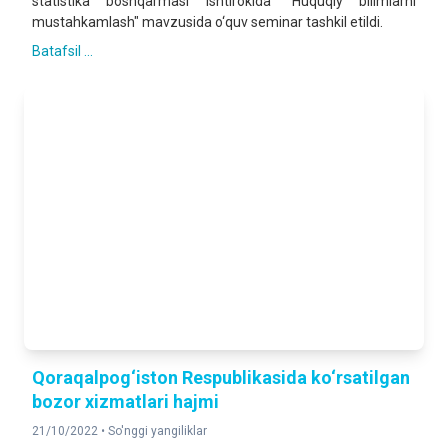
statistika boshqarmasi ishtirokida "Huquqiy bilimlarni
mustahkamlash" mavzusida o‘quv seminar tashkil etildi.
Batafsil ...
Qoraqalpog‘iston Respublikasida ko‘rsatilgan
bozor xizmatlari hajmi
21/10/2022 •
So'nggi yangiliklar