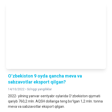
Oʻzbekiston 9 oyda qancha meva va
sabzavotlar eksport qilgan?
14/10/2022 •
So'nggi yangiliklar
2022- yilning yanvar-sentyabr oylarida Oʻzbekiston qiymati
qariyb 760,2 mln. AQSH dollariga teng boʻlgan 1,2 mln. tonna
meva va sabzavotlar eksport qilgan.