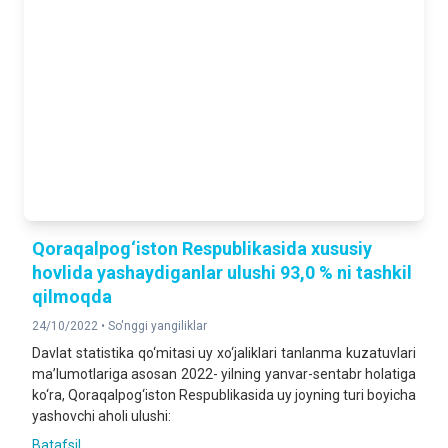
2025- yilning yanvar-iyun oylariga nisbatan foizda
QURILISH ISHLARI
142,9 %
2025- yilning yanvar-iyun oylariga nisbatan foizda
YUK AYLANMASI
104,7 %
2025- yilning yanvar-iyun oylariga nisbatan foizda
YO‘LOVCHI AYLANMASI
Qoraqalpog‘iston Respublikasida xususiy
105,1 %
hovlida yashaydiganlar ulushi 93,0 % ni tashkil
2025- yilning yanvar-iyun oylariga nisbatan foizda
qilmoqda
24/10/2022 •
So'nggi yangiliklar
CHAKANA TOVAR AYLANMASI
Davlat statistika qo‘mitasi uy xo‘jaliklari tanlanma kuzatuvlari
128,8 %
ma’lumotlariga asosan 2022- yilning yanvar-sentabr holatiga
2025- yilning yanvar-iyun oylariga nisbatan foizda
ko‘ra, Qoraqalpog‘iston Respublikasida uy joyning turi boyicha
yashovchi aholi ulushi:
XIZMATLAR
Batafsil ...