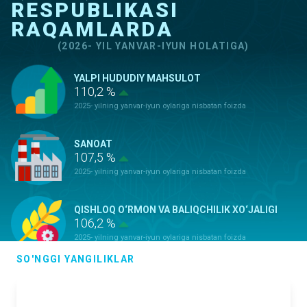
RESPUBLIKASI
RAQAMLARDA
(2026- YIL YANVAR-IYUN HOLATIGA)
YALPI HUDUDIY MAHSULOT
110,2 %
2025- yilning yanvar-iyun oylariga nisbatan foizda
SANOAT
107,5 %
2025- yilning yanvar-iyun oylariga nisbatan foizda
QISHLOQ O‘RMON VA BALIQCHILIK XO‘JALIGI
106,2 %
2025- yilning yanvar-iyun oylariga nisbatan foizda
SO'NGGI YANGILIKLAR
ASOSIY KAPITALGA KIRITILGAN
INVESTITSIYALAR
100,9 %