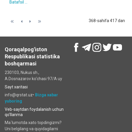
Batafsil ...
368-sahifa 417 dan
Qoraqalpog'iston
Respublikasi statistika
boshqarmasi
230103, Nukus sh.,
A.Dosnazarov ko‘chаsi 97/A uy
Sayt xaritasi
info@qrstat.uz•
Bizga xabar
yuboring
Veb-saytdan foydalanish uchun
qo'llanma
Ma`lumotda xato topdingizmi?
Uni belgilang va quyidagilarni