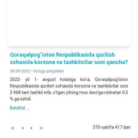
Qoraqalpog‘iston Respublikasida qurilish
sohasida korxona va tashkilotlar soni qancha?
30/09/2022 •
So'nggi yangiliklar
2022- yil 1- avgust holatiga ko‘ra, Qoraqalpog‘iston
Respublikasida qurilish sohasida korxona va tashkilotlar soni
2 468 tani tashkil etib, o‘tgan yilning mos davriga nisbatan 0,5
% ga oshdi.
Batafsil ...
370-sahifa 417 dan