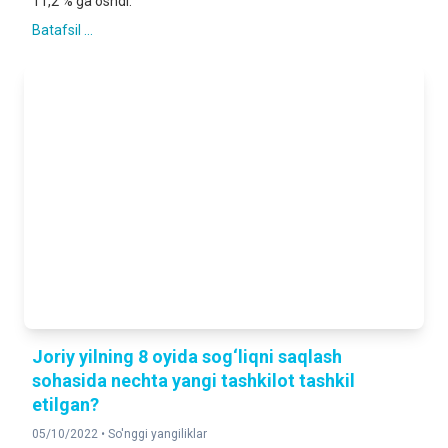
11,2 % ga oshdi.
Batafsil ...
Joriy yilning 8 oyida sog‘liqni saqlash
sohasida nechta yangi tashkilot tashkil
etilgan?
05/10/2022 •
So'nggi yangiliklar