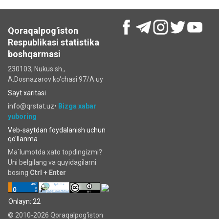
Qoraqalpog'iston
Respublikasi statistika
boshqarmasi
230103, Nukus sh.,
A.Dosnazarov ko‘chаsi 97/A uy
Sayt xaritasi
info@qrstat.uz•
Bizga xabar
yuboring
Veb-saytdan foydalanish uchun
qo'llanma
Ma`lumotda xato topdingizmi?
Uni belgilang va quyidagilarni
bosing
Ctrl + Enter
Onlayn: 22
© 2010-2026 Qoraqalpog'iston