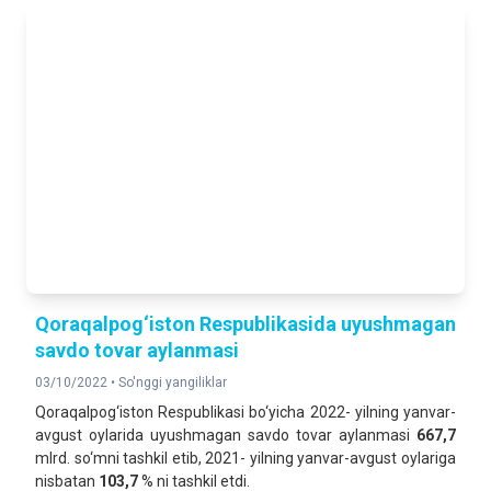
Qoraqalpog‘iston Respublikasida uyushmagan
savdo tovar aylanmasi
03/10/2022 •
So'nggi yangiliklar
Qoraqalpog‘iston Respublikasi bo‘yicha 2022- yilning yanvar-
avgust oylarida uyushmagan savdo tovar aylanmasi
667,7
mlrd. so‘mni tashkil etib, 2021- yilning yanvar-avgust oylariga
nisbatan
103,7
% ni tashkil etdi.