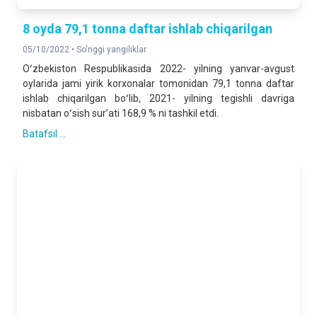
8 oyda 79,1 tonna daftar ishlab chiqarilgan
05/10/2022 •
So'nggi yangiliklar
Oʻzbekiston Respublikasida 2022- yilning yanvar-avgust
oylarida jami yirik korxonalar tomonidan 79,1 tonna daftar
ishlab chiqarilgan boʻlib, 2021- yilning tegishli davriga
nisbatan oʻsish surʼati 168,9 % ni tashkil etdi.
Batafsil ...