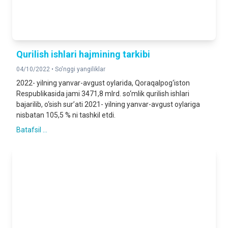
Qurilish ishlari hajmining tarkibi
04/10/2022 •
So'nggi yangiliklar
2022- yilning yanvar-avgust oylarida, Qoraqalpog‘iston
Respublikasida jami 3471,8 mlrd. so‘mlik qurilish ishlari
bajarilib, o‘sish sur’ati 2021- yilning yanvar-avgust oylariga
nisbatan 105,5 % ni tashkil etdi.
Batafsil ...