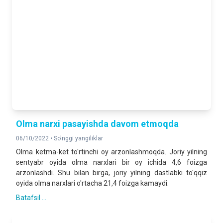
2025- yilning yanvar-iyun oylariga nisbatan foizda
QURILISH ISHLARI
142,9 %
2025- yilning yanvar-iyun oylariga nisbatan foizda
YUK AYLANMASI
104,7 %
2025- yilning yanvar-iyun oylariga nisbatan foizda
YO‘LOVCHI AYLANMASI
Olma narxi pasayishda davom etmoqda
105,1 %
06/10/2022 •
So'nggi yangiliklar
2025- yilning yanvar-iyun oylariga nisbatan foizda
Olma ketma-ket to'rtinchi oy arzonlashmoqda. Joriy yilning
sentyabr oyida olma narxlari bir oy ichida 4,6 foizga
CHAKANA TOVAR AYLANMASI
arzonlashdi. Shu bilan birga, joriy yilning dastlabki to'qqiz
128,8 %
oyida olma narxlari o'rtacha 21,4 foizga kamaydi.
2025- yilning yanvar-iyun oylariga nisbatan foizda
Batafsil ...
XIZMATLAR