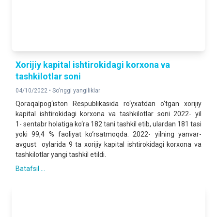
Xorijiy kapital ishtirokidagi korxona va
tashkilotlar soni
04/10/2022 •
So'nggi yangiliklar
Qoraqalpog‘iston Respublikasida ro‘yxatdan o‘tgan xorijiy
kapital ishtirokidagi korxona va tashkilotlar soni 2022- yil
1- sentabr holatiga ko‘ra 182 tani tashkil etib, ulardan 181 tasi
yoki 99,4 % faoliyat ko‘rsatmoqda. 2022- yilning yanvar-
avgust oylarida 9 ta xorijiy kapital ishtirokidagi korxona va
tashkilotlar yangi tashkil etildi.
Batafsil ...