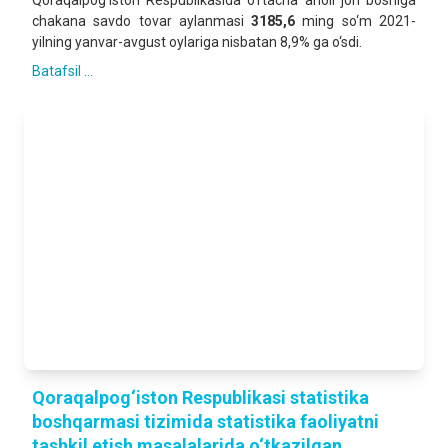
Qoraqalpog‘iston Respublikasida o‘rtacha aholi jon boshiga
chakana savdo tovar aylanmasi
3185,6
ming so‘m 2021-
yilning yanvar-avgust oylariga nisbatan 8,9% ga o‘sdi.
Batafsil ...
Qoraqalpog‘iston Respublikasi statistika
boshqarmasi tizimida statistika faoliyatni
tashkil etish masalalarida o‘tkazilgan