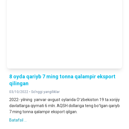
8 oyda qariyb 7 ming tonna qalampir eksport
qilingan
03/10/2022 •
So'nggi yangiliklar
2022- yilning yanvar-avgust oylarida Oʻzbekiston 19 ta xorijiy
davlatlarga qiymati 6 mln. AQSH dollariga teng boʻlgan qariyb
7 ming tonna qalampir eksport qilgan.
Batafsil ...