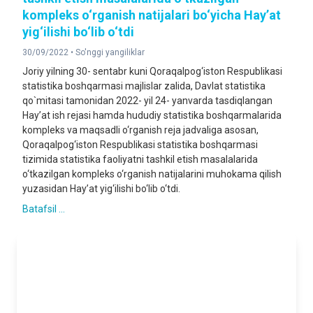
kompleks o‘rganish natijalari bo‘yicha Hayʼat
yig‘ilishi bo‘lib o‘tdi
30/09/2022 •
So'nggi yangiliklar
Joriy yilning 30- sentabr kuni Qoraqalpog‘iston Respublikasi
statistika boshqarmasi majlislar zalida, Davlat statistika
qo`mitasi tamonidan 2022- yil 24- yanvarda tasdiqlangan
Hayʼat ish rejasi hamda hududiy statistika boshqarmalarida
kompleks va maqsadli o‘rganish reja jadvaliga asosan,
Qoraqalpog‘iston Respublikasi statistika boshqarmasi
tizimida statistika faoliyatni tashkil etish masalalarida
o‘tkazilgan kompleks o‘rganish natijalarini muhokama qilish
yuzasidan Hayʼat yig‘ilishi bo‘lib o‘tdi.
Batafsil ...