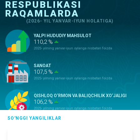
RESPUBLIKASI
RAQAMLARDA
(2026- YIL YANVAR-IYUN HOLATIGA)
YALPI HUDUDIY MAHSULOT
110,2 %
2025- yilning yanvar-iyun oylariga nisbatan foizda
SANOAT
107,5 %
2025- yilning yanvar-iyun oylariga nisbatan foizda
QISHLOQ O‘RMON VA BALIQCHILIK XO‘JALIGI
106,2 %
2025- yilning yanvar-iyun oylariga nisbatan foizda
SO'NGGI YANGILIKLAR
ASOSIY KAPITALGA KIRITILGAN
INVESTITSIYALAR
100,9 %