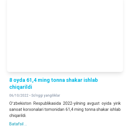
116,4 %
2025- yilning yanvar-iyun oylariga nisbatan foizda
DOIMIY AHOLI SONI
2 061 488
2026- yil 1- iyul holatiga
8 oyda 61,4 ming tonna shakar ishlab
chiqarildi
06/10/2022 •
So'nggi yangiliklar
Oʻzbekiston Respublikasida 2022-yilning avgust oyida yirik
sanoat korxonalari tomonidan 61,4 ming tonna shakar ishlab
chiqarildi.
Batafsil ...