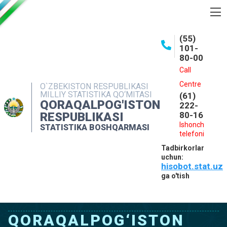
BOSHQARMA HAQIDA
(55)
101-
OCHIQ MA'LUMOTLAR
80-00
NASHRLAR
Call
Centre
O`ZBEKISTON RESPUBLIKASI
INTERAKTIV XIZMATLAR
MILLIY STATISTIKA QO‘MITASI
(61)
QORAQALPOG'ISTON
MATBUOT XIZMATI
222-
RESPUBLIKASI
80-16
MUROJAATLAR
Ishonch
STATISTIKA BOSHQARMASI
telefoni
KONTAKTLAR
Tadbirkorlar
uchun:
hisobot.stat.uz
ga o'tish
QORAQALPOG‘ISTON