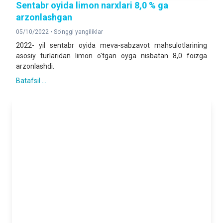
Sentabr oyida limon narxlari 8,0 % ga
arzonlashgan
05/10/2022 •
So'nggi yangiliklar
2022- yil sentabr oyida meva-sabzavot mahsulotlarining
asosiy turlaridan limon o'tgan oyga nisbatan 8,0 foizga
arzonlashdi.
Batafsil ...