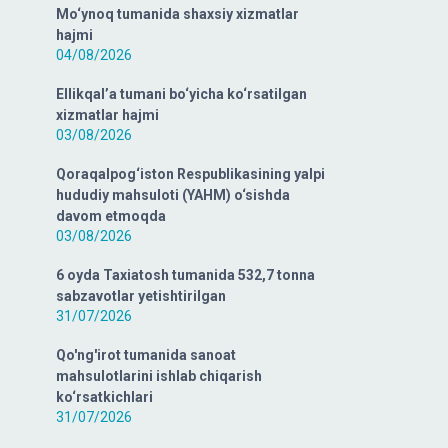
Mo‘ynoq tumanida shaxsiy xizmatlar
hajmi
04/08/2026
Ellikqal’a tumani bo‘yicha ko‘rsatilgan
xizmatlar hajmi
03/08/2026
Qoraqalpog‘iston Respublikasining yalpi
hududiy mahsuloti (YAHM) o‘sishda
davom etmoqda
03/08/2026
6 oyda Taxiatosh tumanida 532,7 tonna
sabzavotlar yetishtirilgan
31/07/2026
Qo'ng'irot tumanida sanoat
mahsulotlarini ishlab chiqarish
ko‘rsatkichlari
31/07/2026