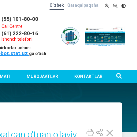
O`zbek
Qaraqalpaqsha
(55) 101-80-00
Call Centre
(61) 222-80-16
Ishonch telefoni
irkorlar uchun:
obot.stat.uz
ga o'tish
MATI
MUROJAATLAR
KONTAKTLAR
atdan o‘tgan oilaviy