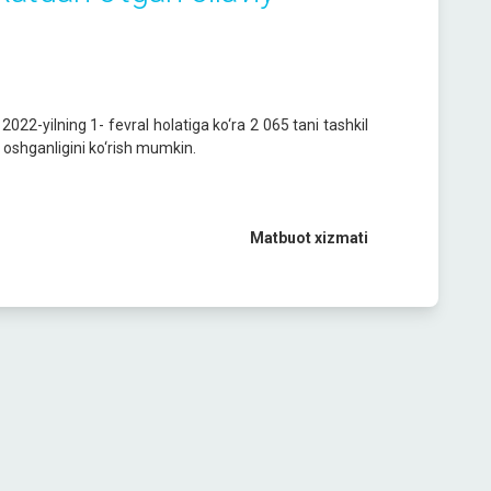
022-yilning 1- fevral holatiga ko‘ra 2 065 tani tashkil
a oshganligini ko‘rish mumkin.
Matbuot xizmati