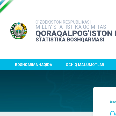
O`ZBEKISTON RESPUBLIKASI
MILLIY STATISTIKA QO‘MITASI
QORAQALPOG'ISTON 
STATISTIKA BOSHQARMASI
BOSHQARMA HAQIDA
OCHIQ MA'LUMOTLAR
Aso
Q