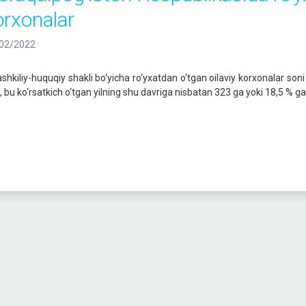
orxonalar
02/2022
hkiliy-huquqiy shakli bo‘yicha ro‘yxatdan o‘tgan oilaviy korxonalar soni 2
b, bu ko‘rsatkich o‘tgan yilning shu davriga nisbatan 323 ga yoki 18,5 % g