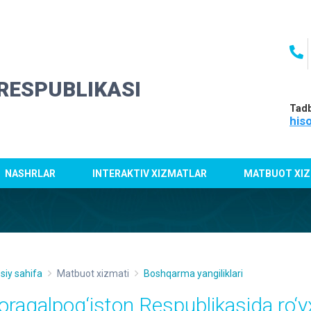
RESPUBLIKASI
Tadb
his
NASHRLAR
INTERAKTIV XIZMATLAR
MATBUOT XIZ
siy sahifa
Matbuot xizmati
Boshqarma yangiliklari
oraqalpog‘iston Respublikasida ro‘yx